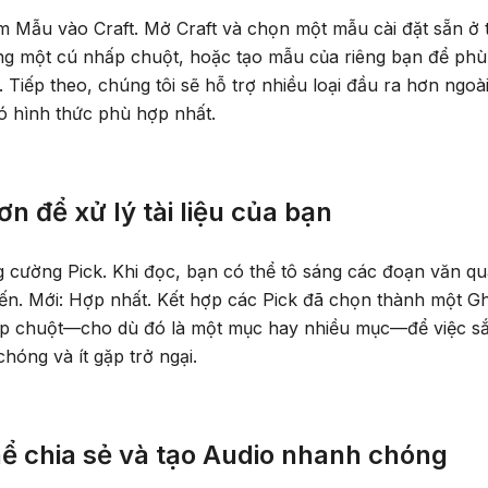
m Mẫu vào Craft. Mở Craft và chọn một mẫu cài đặt sẵn ở 
g một cú nhấp chuột, hoặc tạo mẫu của riêng bạn để phù h
 Tiếp theo, chúng tôi sẽ hỗ trợ nhiều loại đầu ra hơn ngoài 
ó hình thức phù hợp nhất.
ơn để xử lý tài liệu của bạn
g cường Pick. Khi đọc, bạn có thể tô sáng các đoạn văn q
yến. Mới: Hợp nhất. Kết hợp các Pick đã chọn thành một Gh
p chuột—cho dù đó là một mục hay nhiều mục—để việc sắp 
hóng và ít gặp trở ngại.
hể chia sẻ và tạo Audio nhanh chóng