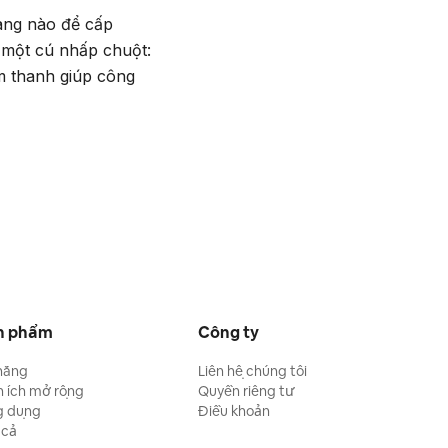
rang nào để cấp
g một cú nhấp chuột:
m thanh giúp công
n phẩm
Công ty
năng
Liên hệ chúng tôi
n ích mở rộng
Quyền riêng tư
g dụng
Điều khoản
 cả