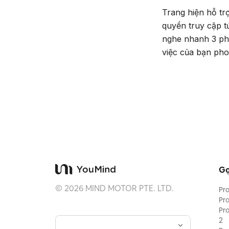
Trang hiện hỗ tr
quyền truy cập t
nghe nhanh 3 ph
việc của bạn pho
Gợ
©
2026
MIND MOTOR PTE. LTD.
Pr
Pr
Pr
2