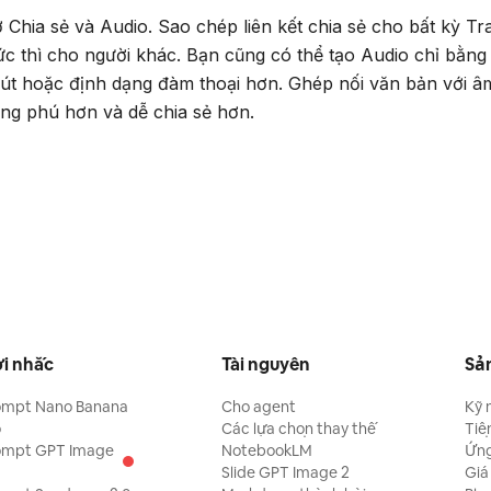
ợ Chia sẻ và Audio. Sao chép liên kết chia sẻ cho bất kỳ T
ức thì cho người khác. Bạn cũng có thể tạo Audio chỉ bằn
út hoặc định dạng đàm thoại hơn. Ghép nối văn bản với â
ng phú hơn và dễ chia sẻ hơn.
i nhắc
Tài nguyên
Sả
ompt Nano Banana
Cho agent
Kỹ 
o
Các lựa chọn thay thế
Tiệ
ompt GPT Image
NotebookLM
Ứn
Slide GPT Image 2
Giá