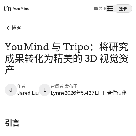
登录
YouMind
概览
博客
YouMind 与 Tripo：将研究
使用案例
成果转化为精美的 3D 视觉资
技能
产
提示词
作者
审阅者
发布于
J
L
Jared Liu
Lynne
2026年5月27日
于
合作伙伴
定价
引言
下载