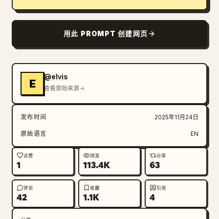
博客
用此 PROMPT 创建网页
更新
@elvis
E
查看原始来源
发布时间
2025年11月24日
原始语言
EN
点赞
浏览
分享
1
113.4K
63
评论
收藏
引用
42
1.1K
4