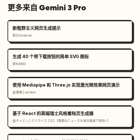
更多来自 Gemini 3 Pro
新粗野主义网页生成提示
@Dorksense
生成 40 个带下载按钮的简单 SVG 图标
@KAWAI
使用 Mediapipe 和 Three.js 实现激光眼效果网页演示
@愚瞳 | winterx
基于 React 的高端瑞士风格着陆页生成器
@チャエン | デジライズ CEO《重要AIニュースを毎日最速で発信⚡️》