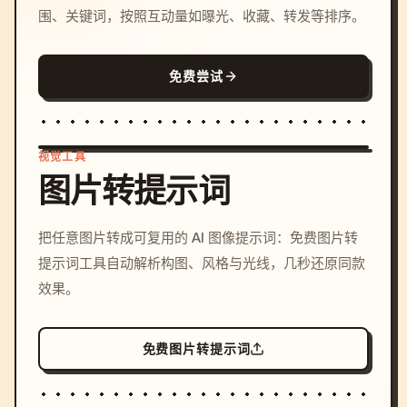
围、关键词，按照互动量如曝光、收藏、转发等排序。
免费尝试
视觉工具
图片转提示词
/imagine prompt: cinemati
把任意图片转成可复用的 AI 图像提示词：免费图片转
c, cyberpunk sunset, neon
提示词工具自动解析构图、风格与光线，几秒还原同款
colors, 8k --v 6.0
效果。
免费图片转提示词