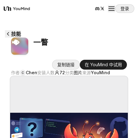
登录
YouMind
概览
技能
一瞥
使用案例
复制链接
在 YouMind 中试用
技能
作者
Chen
安装人数
72
分类
图片
来源
YouMind
C
提示词
定价
下载