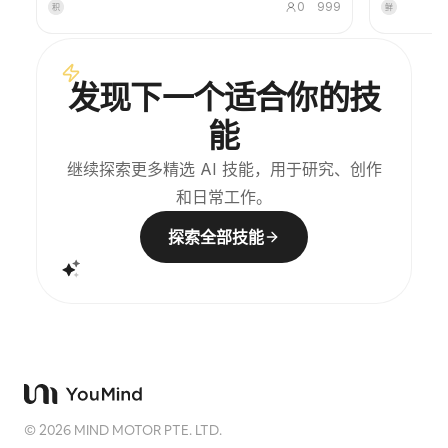
0
999
积
鲜
图形。它不是普通插画或装饰海报，而是用少量墨色块
浪费情况。
面、柔化边缘、留白切口和稀疏线条，提炼出建筑、城
市、水面、道路、人物尺度、地平线与光影关系，让主
体即使在缩略图中也保持辨识度。画面整体强调安静、
发现下一个适合你的技
克制和现代版画般的质感，色彩从原图提取，以深蓝、
墨黑、灰绿、石色或低饱和暖色为主，并在合适时加入
能
一处微小的暖色标记。标题通常保持极小、诗意而像展
签，不喧宾夺主。 适合制作极简艺术海报、摄影遗物系
列、建筑与城市影像海报、抽象编辑摄影、画廊感照片
继续探索更多精选 AI 技能，用于研究、创作
封面，以及适用于抖音等移动端传播的视觉系列。最终
和日常工作。
作品会保留原照片的真实内容，同时在下方建立一个具
有稳定系列感的“记忆印记”，让每张照片都拥有独立的
情绪和可延展的视觉身份。
探索全部技能
©
2026
MIND MOTOR PTE. LTD.