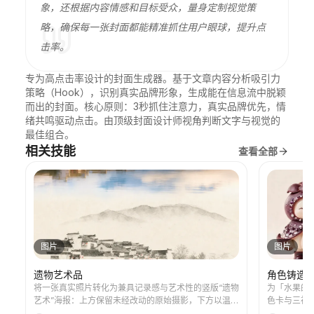
象，还根据内容情感和目标受众，量身定制视觉策
略，确保每一张封面都能精准抓住用户眼球，提升点
击率。
专为高点击率设计的封面生成器。基于文章内容分析吸引力
策略（Hook），识别真实品牌形象，生成能在信息流中脱颖
而出的封面。核心原则：3秒抓住注意力，真实品牌优先，情
绪共鸣驱动点击。由顶级封面设计师视角判断文字与视觉的
最佳组合。
相关技能
查看全部
图片
图片
遗物艺术品
角色铸造
将一张真实照片转化为兼具记录感与艺术性的竖版“遗物
为「水果的
艺术”海报：上方保留未经改动的原始摄影，下方以温暖
色卡与三视图
纸张或克制的光影空间，压缩出一枚源自照片的记忆性
查。使用该