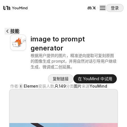
登录
YouMind
概览
技能
image to prompt
使用案例
generator
根据用户提供的图片，精准逆向提取可复刻原图
技能
的图像生成 prompt，并用自然对话引导用户继续
生成、微调或二创延展。
复制链接
在 YouMind 中试用
提示词
作者
Elemen
安装人数
149
分类
图片
来源
YouMind
E
定价
下载