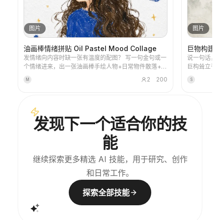
图片
图片
油画棒情绪拼贴 Oil Pastel Mood Collage
巨物构建
发情绪向内容时缺一张有温度的配图？ 写一句金句或一
说一句话，还你一个世界
个情绪进来，出一张油画棒手绘人物+日常物件散落+手
巨构耸立于
写金句的治愈系插画，每篇内容都能用。
筑大到装不
2
200
M
S
黑暗奇幻、
行。 
发现下一个适合你的技
能
继续探索更多精选 AI 技能，用于研究、创作
和日常工作。
探索全部技能