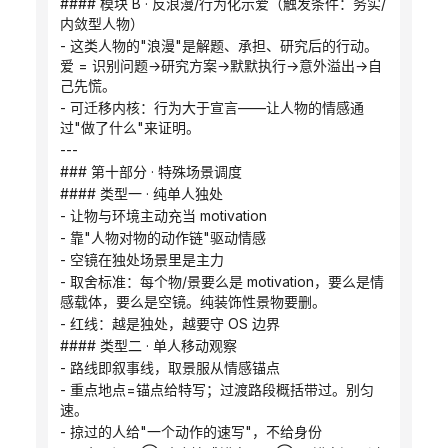
#### 模块 B · 反浪漫/行为化示爱（触发条件：务实/
内敛型人物）
- 这类人物的"浪漫"是解题、承担、研究后的行动。
爱 = 识别问题→研究方案→默默执行→意外溢出→自
己先慌。
- 可迁移内核：行为大于宣言——让人物的情感通
过"做了什么"来证明。
---
### 第十部分 · 特殊场景调度
#### 类型一 · 纯单人独处
- 让物与环境主动充当 motivation
- 靠"人物对物的动作链"驱动情感
- 空镜在独处场景里是主力
- 取舍标准：每个物/景要么是 motivation，要么是情
感载体，要么是空镜。纯装饰性景物要删。
- 红线：越是独处，越要守 OS 边界
#### 类型二 · 单人移动观察
- 路线即叙事线，取景服从情感锚点
- 重点地点=锚点给特写；过渡路段概括带过。别匀
速。
- 掠过的人给"一个动作的速写"，不给身份