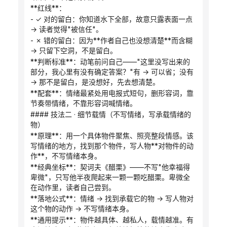
**红线**：
- ✓ 对的留白：你知道水下全部，故意只露表面一点 
→ 读者觉得"被信任"。
- ✗ 错的留白：因为**作者自己也没想清楚**而含糊 
→ 只留下空洞，不是留白。
**判断标准**：动笔前问自己——"这里没写出来的
部分，我心里有没有确定答案？"有 → 可以省；没有 
→ 那不是留白，是没想好，先去想清楚。
**配套**：情绪最紧处用电报式短句，删形容词，靠
节奏带情绪，不靠形容词喊情绪。
#### 技法二 · 细节载情（不写情绪，写承载情绪的
物）
**原理**：用一个具体物件聚焦、照亮整段情感。该
写情绪的地方，找到那个物件，写人物**对物件的动
作**，不写情绪本身。
**经典坐标**：契诃夫《醋栗》——不写"他幸福得
卑微"，只写他半夜爬起来一颗一颗吃醋栗。卑微全
在动作里，读者自己尝到。
**落地公式**：情绪 → 找到承载它的物 → 写人物对
这个物的动作 → 不写情绪本身。
**通用提示**：物件越具体、越私人，载情越准。有