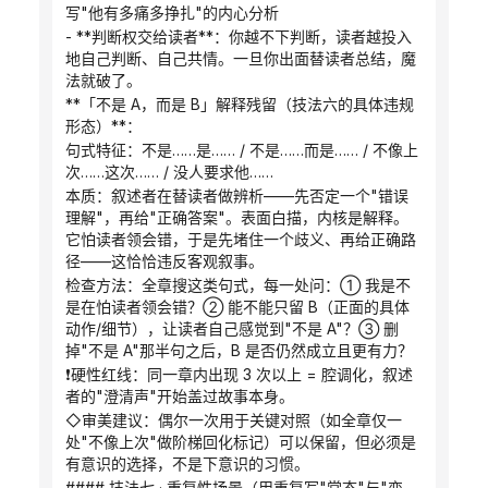
写"他有多痛多挣扎"的内心分析
- **判断权交给读者**：你越不下判断，读者越投入
地自己判断、自己共情。一旦你出面替读者总结，魔
法就破了。
**「不是 A，而是 B」解释残留（技法六的具体违规
形态）**：
句式特征：不是……是…… / 不是……而是…… / 不像上
次……这次…… / 没人要求他……
本质：叙述者在替读者做辨析——先否定一个"错误
理解"，再给"正确答案"。表面白描，内核是解释。
它怕读者领会错，于是先堵住一个歧义、再给正确路
径——这恰恰违反客观叙事。
检查方法：全章搜这类句式，每一处问：① 我是不
是在怕读者领会错？② 能不能只留 B（正面的具体
动作/细节），让读者自己感觉到"不是 A"？③ 删
掉"不是 A"那半句之后，B 是否仍然成立且更有力？
❗硬性红线：同一章内出现 3 次以上 = 腔调化，叙述
者的"澄清声"开始盖过故事本身。
◇审美建议：偶尔一次用于关键对照（如全章仅一
处"不像上次"做阶梯回化标记）可以保留，但必须是
有意识的选择，不是下意识的习惯。
#### 技法七 · 重复性场景（用重复写"常态"与"变