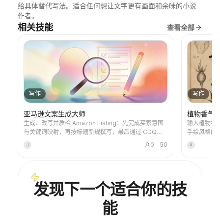
给具体替代写法。适合任何想让文字更有画面和余味的小说
作者。
相关技能
查看全部
写作
写作
亚马逊文案生成大师
植物香气解
生成、改写并质检 Amazon Listing：先完成买家意图
输入植物名
与关键词映射，再按标题新规撰写，最后通过 CDQ、
手绘风格的
A9、COSMO、Alexa 可见性、合规和标题短语六门质
画，面向科
0
50
J
A
检循环修订。
发现下一个适合你的技
能