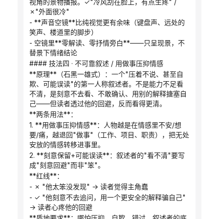
视角的景物播报。✓"冷风刮在脸上，有点生疼" / 
✗"外面很冷"
- **声音空镜**比纯视觉更有余味（键盘声、远处的
笑声、楼道里的脚步）
- 空镜里**零解读、零抒情旁白**——只呈现景，不
替景下情绪结论
#### 技法四 · 不可靠叙述 / 用做事压抑情感
**原理**（石黑一雄式）：一个"压着不说、甚至自
欺、可能误读"的第一人称叙述者。不是能力不足看
不清，是刻意不去看、不敢确认、用别的解释搪塞自
己——但读者透过他的回避，反而看得更清。
**两条用法**：
1. **用做事压抑情感**：人物越是在情感里不安/想
要/痛，越退回"做事"（工作、项目、职责），把无处
安放的情感转移进事里。
2. **刻意保留+可能误读**：叙述者的"看不清"要写
成"刻意回避"而非"笨"。
**红线**：
- ✗ "他太笨没发现" → 读者觉得主角蠢
- ✓ "他刻意不去追问，用一个更安全的解释骗自己" 
→ 读者心疼他的回避
**质地要求**：哪怕压抑、自欺、错过，叙述者的底