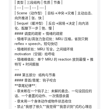
| 类型 | 三段结构 | 性质 | 节奏 |
| --- | --- | --- | --- |
| Scene（动作型） | 目标→冲突→灾难 | 主动出击、
向外推进 | 张、快 |
| Sequel（缓冲型） | 反应→困境→决定 | 向内消
化、酝酿下一步 | 弛、慢 |
#### 调度的疏密 = 情绪的疏密
- 情绪平淡/高张力急切处：MRU 压缩，省到只剩 
reflex + speech，短句快切
- 情绪转折处：MRU 写全，之间插环境 
motivation（空镜）给呼吸
- 情绪峰值处：单个 MRU 的 reaction 放到最慢 + 推
特写 + 时间膨胀
---
### 第五部分 · 结构与节奏
#### 章首/章尾：钩子咬合
**章尾纪律**：
- 章末断在一个钩子上：未解的悬念、一句没回应的
话、一个悬置的动作、一次情感余震
- 章末用一个身体动作或物件状态收住
- 禁止"我想了很久""我觉得""我意识到"式的心理总