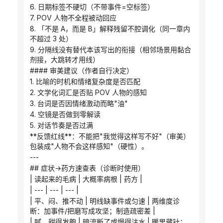
6. 日期标签不硬切（不带事件=空标签）
7. POV 人物不全程被动回应
8. 「不是 A，而是 B」解释残留不腔调化（同一章内
不超过 3 处）
9. 分隔线没有替代本该写出的衔接（相邻场景用黏合
剂接，大跳转才用线）
#### 审美建议（作者自行决定）
1. 比喻的时机和情绪复杂度是否匹配
2. 文学化词汇是否贴 POV 人物的感知
3. 台词是否因情绪激动而略"油"
4. 空镜是否做到零解读
5. 对话节奏是否过满
**反馈红线**：不能把"我觉得这样写不好"（审美）
包装成"人物不会这样感知"（硬性）。
---
## 症状→药方速查表（诊断时使用）
| 读起来的毛病 | 大概率病根 | 药方 |
| --- | --- | --- |
| 平、闷、推不动 | 明线缺事件或匀速 | 两维度诊
断：加事件/把磨写成攻坚；制造疏密差 |
| 腻、甜得发齁 | 暗流断了或慢得注水 | 暖里藏针；