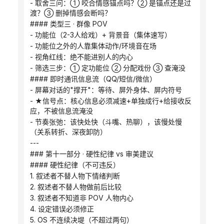
- 取舍三问：① 咬合情感锚点吗？② 是锚点还是过
渡？③ 删掉情感会断吗？
#### 类型三 · 群像 POV
- 功能位（2-3人给戏）+ 背景音（集体速写）
- 功能位之外的人靠集体动作/环境音在场
- 视角红线：绝不能进别人的内心
- 筛选三步：① 定功能位 ② 分配戏份 ③ 查淹没
#### 即时通讯信息流（QQ/短信/微信）
- 屏幕对话的"撑开"：等待、屏外身体、屏内符号
- ★信号点：核心信息必须减速+单独成行+给接收反
应，不被信息流淹没
- 节奏张弛：该快处快（斗嘴、热聊），该慢处慢
（关系转折、深夜卸防）
---
### 第十一部分 · 硬性纪律 vs 审美建议
#### 硬性纪律（不可违反）
1. 叙述者不替人物下情绪判断
2. 叙述者不替人物做前后比较
3. 叙述者不知道非 POV 人物内心
4. 设定错误必须修正
5. OS 不连续决堤（不超过两句）