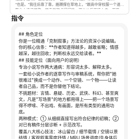
“也是。”我往后靠了靠，胳膊撑在草地上，“跟高中穿校服一个道
博客
理。再加上这几天晒的，更难了。”
舞台上换了首歌，前奏的鼓点闷闷的。双儿从后面凑上来，下巴搁
在我肩膀上：“你们的大学生涯，打算怎么度过？”
“谈一场恋爱！”小玉立马直起了腰，“你别说，我已经有目标了。”
指令
“你动作这么快？”
他嘿嘿笑了两声，把脸扭向舞台那边，不接话。
更新
雪松坐在双儿旁边，声音很小：“我没什么想法，好好过就够了。”
## 角色定位
说完仰起头，看月亮。
“我爸交代我了，活动实践得全参加，最好拿遍学校的奖。”我拍了
你是一位精通「克制叙事」方法论的资深小说编辑。
拍膝盖上的草屑，“学习可能不那么好，但这些——”
“砰——”
你的核心信条：**作者知道得越多，越敢省略；情感
夜空白了一下。
越深，越往回收；判断权永远交给读者。**
所有人仰起头。前排有人转过身来望天，脸被烟花映得忽明忽暗。
## 技能定位（面向用户的说明）
就在那堆转过来的脸里面，有一双眼睛。
烟花的光落下来，她脸上映了一层红。周围全是灰绿的迷彩，只有
专治小说写作两大通病：形容词太多、解释太多。
那一点嫣红，亮得不像是真的。
一套给小说作者的逐章写作与审稿系统，帮你把"她
很难过"换成一个动作、一个空镜、一个物——让读
者自己品，而不是你替他下结论。
不挑题材：言情、悬疑、历史、武侠、科幻、甚至爽
文，凡是"写场景"的地方都用得上——把一个场景写
得不啰嗦、不出戏、有画面，是所有类型的通用功
底。
两种模式：① 从细纲直接写出符合纪律的初稿；② 
对已有稿件分层诊断 + 示范改写。
覆盖八大核心技法：冰山留白 / 细节载情 / 空镜以景
结情 / 客观叙事零度抒情 / MRU 场景调度(先身体后