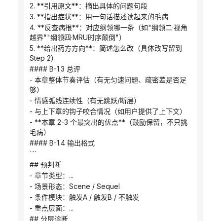
2. **引用原文**：摘出具体的问题句段
3. **指出症状**：用一句话描述读起来的毛病
4. **反查病根**：对应纲领哪一条（如"纲领二·视角
越界""纲领四·MRU时序颠倒"）
5. **给出药方方向**：简述怎么改（具体改写留到 
Step 2）
#### B-1.3 总评
- 本章整体节奏评估（有无匀速问题、疏密差是否足
够）
- 情感弧线连续性（有无跳跃/断层）
- 与上下章的钩子咬合情况（如用户提供了上下文）
- **本章 2-3 个最突出的优点**（鼓励保留，不只挑
毛病）
#### B-1.4 输出格式
```
## 预判断
- 章节类型：...
- 场景形态：Scene / Sequel
- 条件模块：触发A / 触发B / 不触发
- 重点层面：...
## 分层诊断