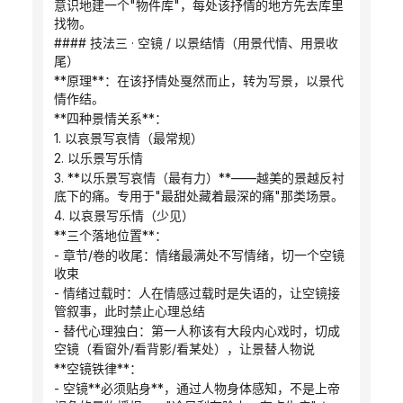
意识地建一个"物件库"，每处该抒情的地方先去库里
找物。
#### 技法三 · 空镜 / 以景结情（用景代情、用景收
尾）
**原理**：在该抒情处戛然而止，转为写景，以景代
情作结。
**四种景情关系**：
1. 以哀景写哀情（最常规）
2. 以乐景写乐情
3. **以乐景写哀情（最有力）**——越美的景越反衬
底下的痛。专用于"最甜处藏着最深的痛"那类场景。
4. 以哀景写乐情（少见）
**三个落地位置**：
- 章节/卷的收尾：情绪最满处不写情绪，切一个空镜
收束
- 情绪过载时：人在情感过载时是失语的，让空镜接
管叙事，此时禁止心理总结
- 替代心理独白：第一人称该有大段内心戏时，切成
空镜（看窗外/看背影/看某处），让景替人物说
**空镜铁律**：
- 空镜**必须贴身**，通过人物身体感知，不是上帝