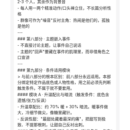
2-3 个人，其余作为背景音
- 每人用一两个精准动作/口头禅立住，不长篇分析性
格
- 群像可作为"噪音"反衬主角：热闹是他们的，孤独
是他的
---
### 第八部分 · 主题嵌入事件
- 不直接讨论主题，让事件自己说话
- 主题的"回声"要藏在事件的肌理里，而非借角色之
口宣讲
---
### 第九部分 · 条件适用模块
> 与前八部分的根本区别：前八部分永远适用。本部
分绑定特定作品底色或人物性格，用之前必须先判断
触发条件。不属于就不要套用。
#### 模块 A · 升温配比与暗流（触发条件：底色含
遗憾/张力/反讽）
- 升温章配比：约 70% 暖 + 30% 暗流。暖事件做
大，冷细节做尖，像糖里藏针。
- 反讽性甜："最甜处藏着最深的痛"，把甜写到极
致、不提那根刺，让甜自己反衬出刺。