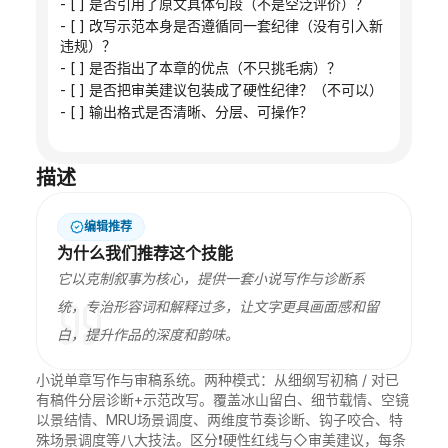
- [ ] 是否引用了原文具体句段（不是空泛评价）？
- [ ] 改写示范本身是否遵循同一套纪律（没有引入新
违规）？
- [ ] 是否指出了本章的优点（不只挑毛病）？
- [ ] 是否把审美建议包装成了硬性纪律？（不可以）
- [ ] 输出格式是否清晰、分层、可操作？
描述
编辑推荐
为什么我们推荐这个技能
它以克制叙事为核心，提供一套小说写作与诊断系
统，专治形容词和解释过多，让文字更具画面感和留
白，提升作品的深度和韵味。
小说单章写作与审稿系统。两种模式：从细纲写初稿 / 对已
有稿件分层诊断+示范改写。覆盖冰山留白、细节载情、空镜
以景结情、MRU场景调度、两维度节奏诊断、钩子咬合、特
殊场景调度等八大技法。区分❗硬性红线与◇审美建议，每条