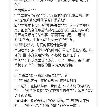
化"）
**两种用法**：
1. **重复写"常态"**：某个仪式/习惯反复出现，建
立"这段关系/这种生活的日常质地"
2. **重复中的变化写"推进/失去"**：同一个重复场
景，细微的变化承载情感推进或流逝。重复的中断：
曾经每天都有的某件事一项项不再出现——用"中
断"写失去，比直接写"他失去了"狠得多。
#### 技法八 · 时间的客观计量载情
**原理**：用一个精确的时间/计量动作载住情绪，精
确的"量"本身就是深情，不必说"他多在乎"。
**例**：在寒风里等了多久、守了一整夜、某个动作
重复了多少次。精确的量 = 克制的深情。
---
### 第二部分 · 叙述视角与越界边界
#### 核心区分：感知变形 vs 叙述者判断
- ✅ 允许：在情绪峰值，世界随 POV 人物的情绪变
形——"她的笑很暖""路灯很亮""风停了"。这是 POV 
的主观感知。
- ❌ 禁止：叙述者越过 POV 人物，直接替别人下判
断——"她很高兴""他很绝望""她心里一软"。