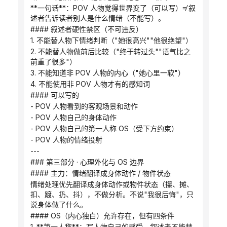
**一句话**：POV 人物觉得世界变了（可以写）≠ 叙
述者告诉读者别人是什么情绪（不能写）。
#### 叙述者硬性禁区（不可违反）
1. 不能替人物下情绪判断（"她很高兴""他很绝望"）
2. 不能替人物做前后比较（"终于转过头""语气比之
前重了很多"）
3. 不能知道非 POV 人物的内心（"她心里一软"）
4. 不能使用非 POV 人物才有的感知词
#### 可以写的
- POV 人物看到的客观场景和动作
- POV 人物自己的身体动作
- POV 人物自己的第一人称 OS（受下方约束）
- POV 人物的情绪投射
---
### 第三部分 · 心理外化与 OS 边界
#### 主力：情绪翻译成身体动作 / 物件状态
情绪处理优先翻译成身体动作或物件状态（攥、摊、
扣、踱、扔、抖），不做分析。不说"我很后悔"，只
说身体做了什么。
#### OS（内心独白）允许存在，但有四条件
1. **第一人称**：写人物自己的感受，叙述者不能替