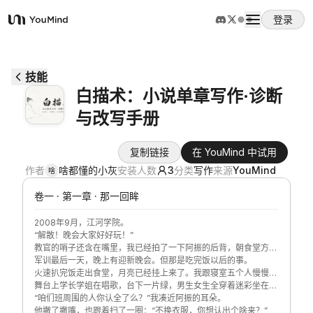
登录
YouMind
概览
技能
白描术：小说单章写作·诊断
使用案例
与改写手册
技能
复制链接
在 YouMind 中试用
作者
啥都懂的小灰
安装人数
3
分类
写作
来源
YouMind
啥
提示词
卷一 · 第一章 · 那一回眸
2008年9月，江河学院。
“解散！晚会大家好好玩！”
定价
教官的哨子还含在嘴里，我已经拍了一下阿振的后背，朝食堂方向
努了努嘴。他秒懂，两个人从队列里窜出去，迷彩裤腿带着风。
军训最后一天，晚上有迎新晚会。但那是吃完饭以后的事。
火速扒完饭走出食堂，月亮已经挂上来了。我跟寝室五个人慢慢往
操场走，按班级顺位找了块空地坐下。草皮有点潮，隔着迷彩裤能
舞台上学长学姐在唱歌，台下一片绿，男生女生全穿着迷彩坐在地
下载
感觉到凉意。
上。我的眼睛没怎么看台上。
“咱们班周围的人你认全了么？”我凑近阿振的耳朵。
他撇了撇嘴，也跟着扫了一圈：“不换衣服，你想认出个啥来？”