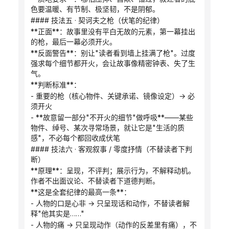
色要温暖、有节制、极坚韧，不是阴郁。
#### 技法五 · 契诃夫之枪（伏笔的纪律）
**正面**：故事里没有平白无故的元素，第一幕挂出
的枪，最后一幕必须开火。
**反面警告**：别让"读者看到墙上挂满了枪"。过度
强求每个细节都开火，会让故事像精密钟表、失了生
气。
**判断标准**：
- 重要的枪（核心物件、关键承诺、镜像设定）→ 必
须开火
- **故意留一部分"不开火的细节"做呼吸**——某些
物件、绰号、某次寻常场景，就让它是"生活的质
感"，不必每个都回收成伏笔
#### 技法六 · 客观叙事 / 零度抒情（不替读者下判
断）
**原理**：呈现，不评判；展示行为，不解释动机。
作者不出面议论、不替读者下道德判断。
**这是全套纪律的最高一条**：
- 人物的口是心非 → 只呈现话和动作，不替读者解
释"他其实是……"
- 人物的痛 → 只呈现动作（动作的反差里有痛），不