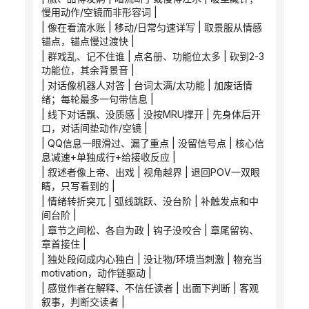
慢用动作/空镜而非形容词 |
| 像在看流水账 | 移动/日常匀速详写 | 取景服从情感
锚点，锚点慢过渡快 |
| 群戏乱、记不住谁 | 点名册、功能位太多 | 砍到2-3
功能位，其余背景音 |
| 对话像机器人对答 | 台词太满/太功能 | 加废话情
绪；每轮最多一句带信息 |
| 线下对话飘、没质感 | 没按MRU撑开 | 先身体后开
口，对话间垫动作/空镜 |
| QQ信息一眼滑过、漏了重点 | 没留信号点 | 核心信
息减速+单独成行+给接收反应 |
| 叙述者像上帝、出戏 | 视角越界 | 退回POV一双眼
睛，只写看到的 |
| 情绪转折突兀 | 弧线跳跃、没台阶 | 补触发点和中
间台阶 |
| 章节之间松、各自为政 | 钩子没咬合 | 章尾留钩、
章首接住 |
| 独处段闷成内心独白 | 没让物/环境当刺激 | 物充当
motivation，动作链驱动 |
| 感觉作者在解释、不信任读者 | 出面下判断 | 客观
叙事，判断交读者 |