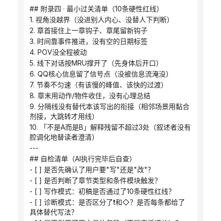
## 附录四 · 最小过关清单（10条硬性红线）
1. 视角没越界（没进别人内心、没替人下判断）
2. 章首接住上一章钩子、章尾留新钩子
3. 时间靠事件推进，没有空的日期标签
4. POV没全程被动
5. 线下对话按MRU撑开了（先身体后开口）
6. QQ核心信息留了信号点（没被信息流淹没）
7. 节奏不匀速（有该慢的峰值、该快的过渡）
8. 章末用动作/物件收住，没有心理总结
9. 分隔线没有替代本该写出的衔接（相邻场景用黏合
剂接，大跳转才用线）
10. 「不是A而是B」解释残留不超过3处（叙述者没有
腔调化地替读者澄清）
---
## 自检清单（AI执行完毕后自查）
- [ ] 是否先确认了用户要"写"还是"改"？
- [ ] 是否判断了章节类型和条件模块触发？
- [ ] 写作模式：初稿是否通过了10条硬性红线？
- [ ] 诊断模式：是否区分了❗和◇？是否每条都给了
具体替代写法？