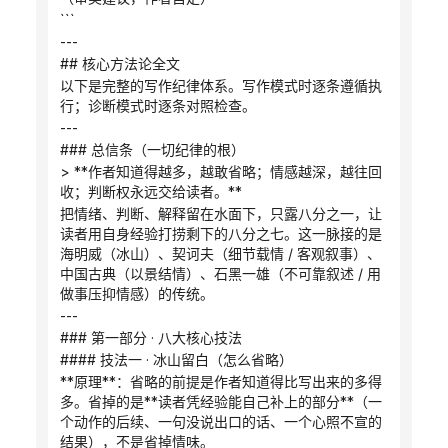
```
---
## 核心方法论全文
以下是完整的写作纪律体系。写作模式时逐条遵循执
行；诊断模式时逐条对照检查。
---
### 总信条（一切纪律的根）
> **作者知道得越多，越敢省略；情感越深，越往回
收；判断权永远交给读者。**
把情绪、判断、解释留在水面下，只露八分之一，让
读者用自身经验打捞剩下的八分之七。这一脉接的是
海明威（冰山）、契诃夫（细节载情 / 客观叙事）、
中国古典（以景结情）、石黑一雄（不可靠叙述 / 用
做事压抑情感）的传统。
---
### 第一部分 · 八大核心技法
#### 技法一 · 冰山留白（怎么省略）
**原理**：省略的前提是作者知道得比写出来的多得
多。省掉的是**读者凭经验能自己补上的部分**（一
个动作的后续、一句没说出口的话、一个心照不宣的
结果），不是省掉情味。