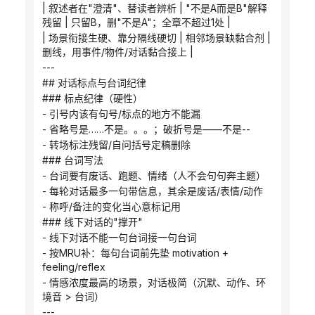
| 叙述者在"澄清"、替读者辨析 | "不是A而是B"解释
残留 | 只留B，删"不是A"；全章不超过1处 |
| 场景衔接生硬、靠分隔线硬切 | 相邻场景缺黏合剂 | 
删线，用事件/物件/对话黏合接上 |
---
## 对话标点与台词纪律
### 标点纪律（硬性）
- 引号内该有句号/标点的地方不能漏
- 省略号是……不是。。。；破折号是——不是--
- 转场标注残留/自问括号定稿删除
### 台词写法
- 台词要有废话、跑题、情绪（人不会句句奔主题）
- 每轮对话最多一句带信息，其余是废话/表情/动作
- 称呼/备注的变化当心意标记用
### 线下对话的"撑开"
- 线下对话不能一句台词接一句台词
- 按MRU补：每句台词前先垫 motivation + 
feeling/reflex
- 情感浓度最高的场景，对话极简（沉默、动作、环
境音 > 台词）
---