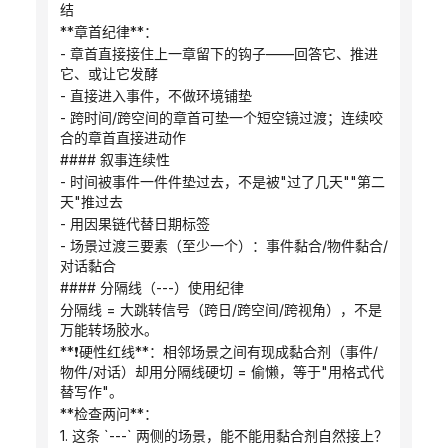
结
**章首纪律**：
- 章首直接接住上一章留下的钩子——回答它、推进
它、或让它发酵
- 直接进入事件，不做环境铺垫
- 跨时间/跨空间的章首可垫一个短空镜过渡；连续咬
合的章首直接进动作
#### 叙事连续性
- 时间被事件一件件垫过去，不是被"过了几天""第二
天"推过去
- 用因果链代替日期标签
- 场景过渡三要素（至少一个）：事件黏合/物件黏合/
对话黏合
#### 分隔线（---）使用纪律
分隔线 = 大跳转信号（跨日/跨空间/跨视角），不是
万能转场胶水。
**❗硬性红线**：相邻场景之间有现成黏合剂（事件/
物件/对话）却用分隔线硬切 = 偷懒，等于"用格式代
替写作"。
**检查两问**：
1. 这条 `---` 两侧的场景，能不能用黏合剂自然接上？