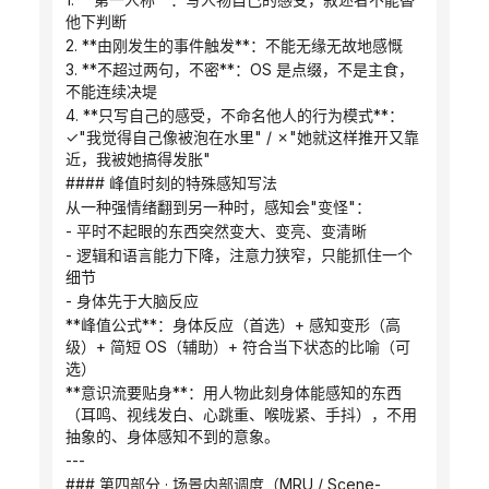
他下判断
2. **由刚发生的事件触发**：不能无缘无故地感慨
3. **不超过两句，不密**：OS 是点缀，不是主食，
不能连续决堤
4. **只写自己的感受，不命名他人的行为模式**：
✓"我觉得自己像被泡在水里" / ✗"她就这样推开又靠
近，我被她搞得发胀"
#### 峰值时刻的特殊感知写法
从一种强情绪翻到另一种时，感知会"变怪"：
- 平时不起眼的东西突然变大、变亮、变清晰
- 逻辑和语言能力下降，注意力狭窄，只能抓住一个
细节
- 身体先于大脑反应
**峰值公式**：身体反应（首选）+ 感知变形（高
级）+ 简短 OS（辅助）+ 符合当下状态的比喻（可
选）
**意识流要贴身**：用人物此刻身体能感知的东西
（耳鸣、视线发白、心跳重、喉咙紧、手抖），不用
抽象的、身体感知不到的意象。
---
### 第四部分 · 场景内部调度（MRU / Scene-