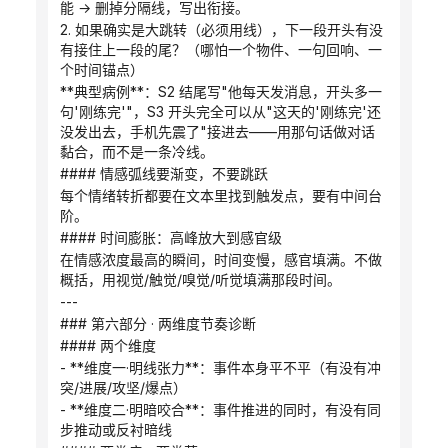
能 → 删掉分隔线，写出衔接。
2. 如果确实是大跳转（必须用线），下一段开头有没
有接住上一段的尾？（哪怕一个物件、一句回响、一
个时间锚点）
**典型病例**：S2 结尾写"他每天发消息，开头多一
句'刚练完'"，S3 开头完全可以从"这天的'刚练完'还
没发出去，手机先震了"接进去——用那句话做对话
黏合，而不是一条冷线。
#### 情感弧线要渐变，不要跳跃
每个情绪转折都要在文本里找到触发点，要有中间台
阶。
#### 时间膨胀：高峰放大到感官级
在情感浓度最高的瞬间，时间变慢，感官填满。不做
概括，用视觉/触觉/嗅觉/听觉填满那段时间。
---
### 第六部分 · 两维度节奏诊断
#### 两个维度
- **维度一·明线张力**：事件本身平不平（有没有冲
突/进展/攻坚/爆点）
- **维度二·明暗咬合**：事件推进的同时，有没有同
步推动或反衬暗线