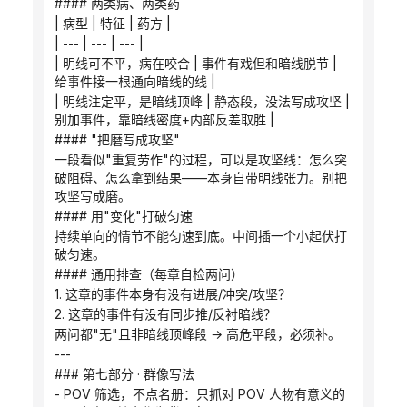
#### 两类病、两类药
| 病型 | 特征 | 药方 |
| --- | --- | --- |
| 明线可不平，病在咬合 | 事件有戏但和暗线脱节 | 
给事件接一根通向暗线的线 |
| 明线注定平，是暗线顶峰 | 静态段，没法写成攻坚 | 
别加事件，靠暗线密度+内部反差取胜 |
#### "把磨写成攻坚"
一段看似"重复劳作"的过程，可以是攻坚线：怎么突
破阻碍、怎么拿到结果——本身自带明线张力。别把
攻坚写成磨。
#### 用"变化"打破匀速
持续单向的情节不能匀速到底。中间插一个小起伏打
破匀速。
#### 通用排查（每章自检两问）
1. 这章的事件本身有没有进展/冲突/攻坚？
2. 这章的事件有没有同步推/反衬暗线？
两问都"无"且非暗线顶峰段 → 高危平段，必须补。
---
### 第七部分 · 群像写法
- POV 筛选，不点名册：只抓对 POV 人物有意义的 