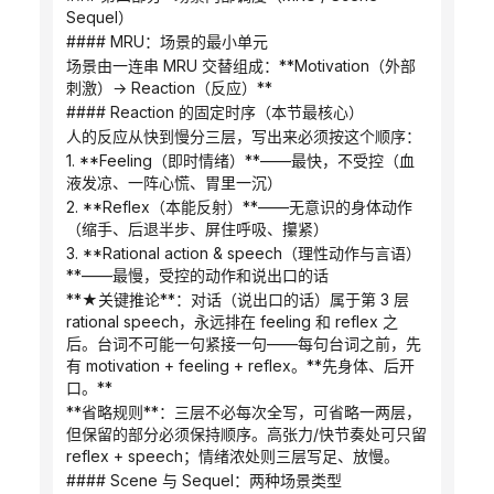
Sequel）
#### MRU：场景的最小单元
场景由一连串 MRU 交替组成：**Motivation（外部
刺激）→ Reaction（反应）**
#### Reaction 的固定时序（本节最核心）
人的反应从快到慢分三层，写出来必须按这个顺序：
1. **Feeling（即时情绪）**——最快，不受控（血
液发凉、一阵心慌、胃里一沉）
2. **Reflex（本能反射）**——无意识的身体动作
（缩手、后退半步、屏住呼吸、攥紧）
3. **Rational action & speech（理性动作与言语）
**——最慢，受控的动作和说出口的话
**★关键推论**：对话（说出口的话）属于第 3 层 
rational speech，永远排在 feeling 和 reflex 之
后。台词不可能一句紧接一句——每句台词之前，先
有 motivation + feeling + reflex。**先身体、后开
口。**
**省略规则**：三层不必每次全写，可省略一两层，
但保留的部分必须保持顺序。高张力/快节奏处可只留 
reflex + speech；情绪浓处则三层写足、放慢。
#### Scene 与 Sequel：两种场景类型