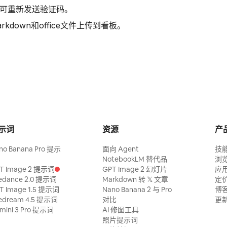
时可重新发送验证码。
arkdown和office文件上传到看板。
示词
资源
产
no Banana Pro 提示
面向 Agent
技
NotebookLM 替代品
浏
T Image 2 提示词
GPT Image 2 幻灯片
应
edance 2.0 提示词
Markdown 转 𝕏 文章
定
T Image 1.5 提示词
Nano Banana 2 与 Pro
博
edream 4.5 提示词
对比
更
mini 3 Pro 提示词
AI 修图工具
照片提示词