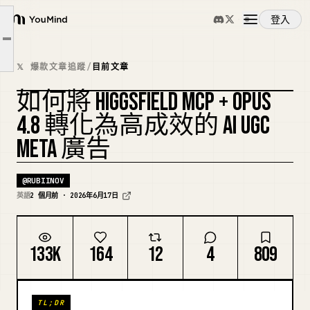
為什麼鉤子腳本是一切關鍵
登入
YouMind
使用 Higgsfield MCP 生成虛擬角色
文章大綱
概覽
批次測試結構
𝕏 爆款文章追蹤
/
目前文章
證明這個方法有效的案例研究
如何將 HIGGSFIELD MCP + OPUS
使用案例
複刻封面
4.8 轉化為高成效的 AI UGC
META 廣告
技能
@
RUBIINOV
提示詞
英語
2 個月前 · 2026年6月17日
定價
133K
164
12
4
809
下載
TL;DR