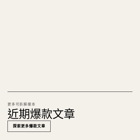
把你的 MARKDOWN 變成乾淨
的 𝕏 文章
圖片上傳、表格、程式碼區塊，往 𝕏 上手動重排太
痛苦。YouMind 把整篇 Markdown 一鍵轉成乾淨、
可直接發佈的 𝕏 文章草稿。
試試 MARKDOWN 轉 𝕏
更多可拆解樣本
近期爆款文章
探索更多爆款文章