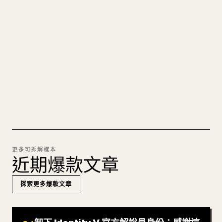
的 𝕏 文章
圖片上傳、表格、程式碼區塊，往 𝕏 上手動重排太
痛苦。YouMind 把整篇 Markdown 一鍵轉成乾淨、
可直接發佈的 𝕏 文章草稿。
試試 MARKDOWN 轉 𝕏
更多可拆解樣本
近期爆款文章
探索更多爆款文章