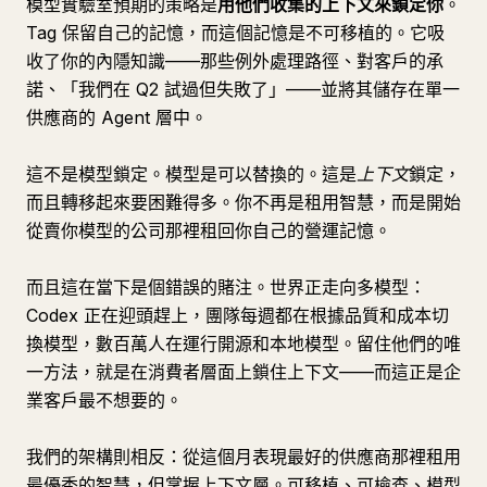
模型實驗室預期的策略是
用他們收集的上下文來鎖定你
。
Tag 保留自己的記憶，而這個記憶是不可移植的。它吸
收了你的內隱知識——那些例外處理路徑、對客戶的承
諾、「我們在 Q2 試過但失敗了」——並將其儲存在單一
供應商的 Agent 層中。
這不是模型鎖定。模型是可以替換的。這是
上下文
鎖定，
而且轉移起來要困難得多。你不再是租用智慧，而是開始
從賣你模型的公司那裡租回你自己的營運記憶。
而且這在當下是個錯誤的賭注。世界正走向多模型：
Codex 正在迎頭趕上，團隊每週都在根據品質和成本切
換模型，數百萬人在運行開源和本地模型。留住他們的唯
一方法，就是在消費者層面上鎖住上下文——而這正是企
業客戶最不想要的。
我們的架構則相反：從這個月表現最好的供應商那裡租用
最優秀的智慧，但掌握上下文層。可移植、可檢查、模型