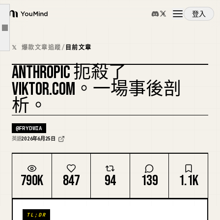
客戶流失
登入
猜怎麼著：我們可以共存！
YouMind
文章大綱
與單一引擎綁定
概覽
𝕏 爆款文章追蹤
/
目前文章
掌握上下文，否則就是向別人租回你的公司
ANTHROPIC 扼殺了
規模小的優勢
使用案例
VIKTOR.COM。一場事後剖
為什麼這其實是一種合作
析。
引擎製造商不總是最好的汽車製造商
技能
創辦人們：繼續與前沿實驗室共同打造
@
FRYDWIA
真相
提示詞
英語
2026年6月25日
定價
790K
847
94
139
1.1K
下載
TL;DR