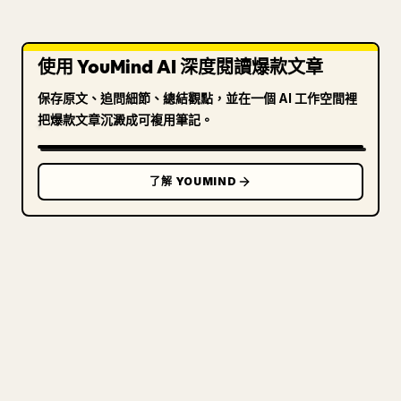
使用 YouMind AI 深度閱讀爆款文章
保存原文、追問細節、總結觀點，並在一個 AI 工作空間裡
把爆款文章沉澱成可複用筆記。
了解 YOUMIND
寫給創作者
把你的 MARKDOWN 變成乾淨