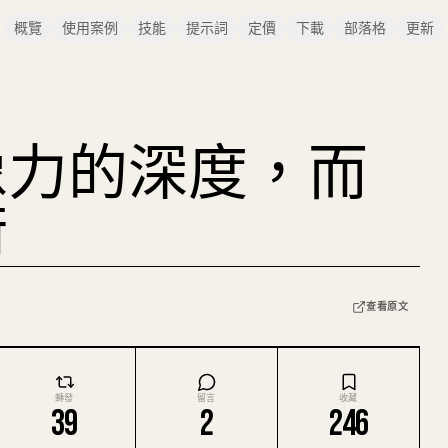
概覽
使用案例
技能
提示詞
定價
下載
部落格
更新
像力的深度，而
術
查看原文
轉發
留言
收藏
39
2
246