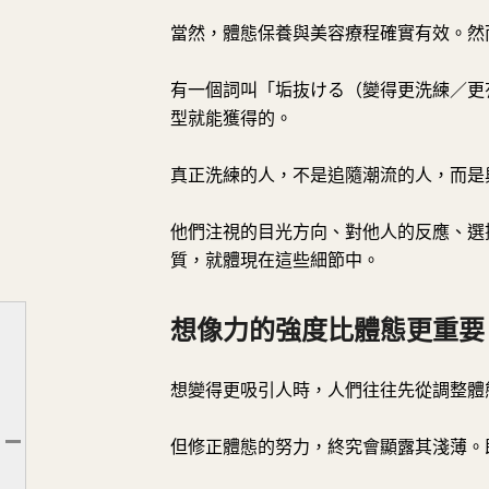
當然，體態保養與美容療程確實有效。然
有一個詞叫「垢抜ける（變得更洗練／更
型就能獲得的。
真正洗練的人，不是追隨潮流的人，而是
他們注視的目光方向、對他人的反應、選
質，就體現在這些細節中。
想像力的強度比體態更重要
想變得更吸引人時，人們往往先從調整體
為什麼過度完美的臉孔看起來很奇怪
但修正體態的努力，終究會顯露其淺薄。
文章大綱
洗練並非模仿