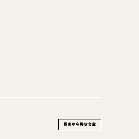
的 𝕏 文章
碼區塊，往 𝕏 上手動重排太痛苦。
Markdown 一鍵轉成乾淨、可直接發佈的 𝕏
WN 轉 𝕏
探索更多爆款文章