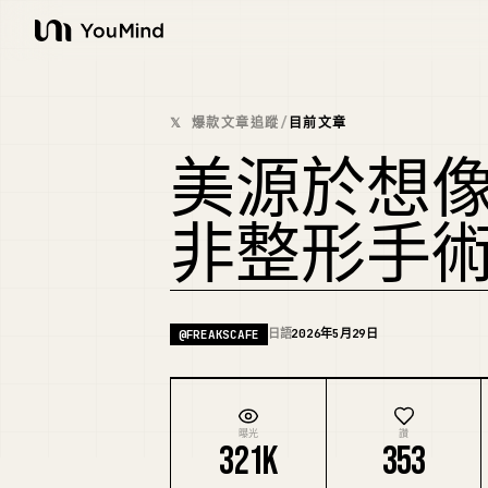
YouMind
𝕏 爆款文章追蹤
/
目前文章
美源於想
非整形手
日語
2026年5月29日
@
FREAKSCAFE
曝光
讚
321K
353