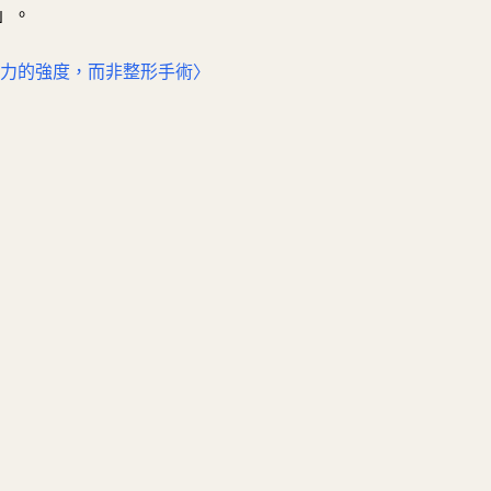
」。
像力的強度，而非整形手術〉
提問
總結
寫給創作者
把你的 