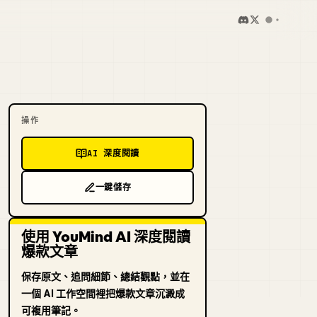
操作
AI 深度閱讀
一鍵儲存
使用 YouMind AI 深度閱讀
爆款文章
保存原文、追問細節、總結觀點，並在
一個 AI 工作空間裡把爆款文章沉澱成
可複用筆記。