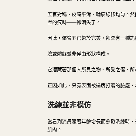
五官對稱、皮膚平滑、輪廓線條均勻。然
歷的痕跡——卻消失了。
因此，儘管五官趨於完美，卻會有一種詭
臉或體態並非僅由形狀構成。
它潛藏著那個人所見之物、所受之傷、所
正因如此，只有表面被過度打磨的臉龐，
洗練並非模仿
當看到演員隨著年齡增長而愈發洗練時，
肌肉。