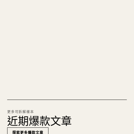
寫給創作者
把你的 MARKDOWN 變成乾淨
的 𝕏 文章
圖片上傳、表格、程式碼區塊，往 𝕏 上手動重排太
痛苦。YouMind 把整篇 Markdown 一鍵轉成乾淨、
可直接發佈的 𝕏 文章草稿。
試試 MARKDOWN 轉 𝕏
更多可拆解樣本
近期爆款文章
探索更多爆款文章