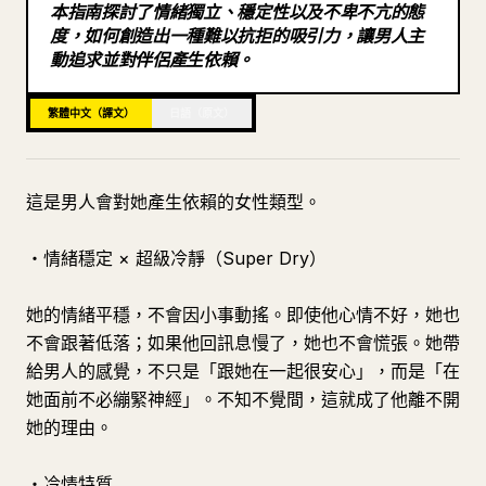
本指南探討了情緒獨立、穩定性以及不卑不亢的態
部落格
度，如何創造出一種難以抗拒的吸引力，讓男人主
動追求並對伴侶產生依賴。
更新
繁體中文（譯文）
日語（原文）
這是男人會對她產生依賴的女性類型。
・情緒穩定 × 超級冷靜（Super Dry）
她的情緒平穩，不會因小事動搖。即使他心情不好，她也
不會跟著低落；如果他回訊息慢了，她也不會慌張。她帶
給男人的感覺，不只是「跟她在一起很安心」，而是「在
她面前不必繃緊神經」。不知不覺間，這就成了他離不開
她的理由。
・冷情特質