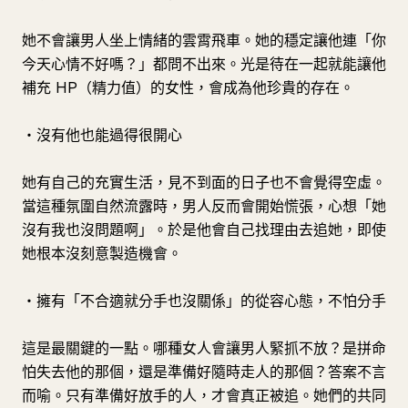
她不會讓男人坐上情緒的雲霄飛車。她的穩定讓他連「你
今天心情不好嗎？」都問不出來。光是待在一起就能讓他
補充 HP（精力值）的女性，會成為他珍貴的存在。
・沒有他也能過得很開心
她有自己的充實生活，見不到面的日子也不會覺得空虛。
當這種氛圍自然流露時，男人反而會開始慌張，心想「她
沒有我也沒問題啊」。於是他會自己找理由去追她，即使
她根本沒刻意製造機會。
・擁有「不合適就分手也沒關係」的從容心態，不怕分手
這是最關鍵的一點。哪種女人會讓男人緊抓不放？是拼命
怕失去他的那個，還是準備好隨時走人的那個？答案不言
而喻。只有準備好放手的人，才會真正被追。她們的共同