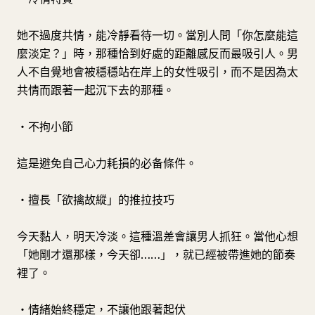
她不過度共情，能冷靜看待一切。當別人問「你怎麼能這
麼淡定？」時，那種恰到好處的距離感反而最吸引人。男
人不自覺地會被穩穩站在岸上的女性吸引，而不是因為太
共情而跟著一起沉下去的那種。
・不拘小節
這是避免自己心力耗損的必备條件。
・擅長「欲擒故縱」的推拉技巧
今天黏人，明天冷淡。這種溫差會讓男人抓狂。當他心想
「她剛才還那樣，今天卻……」，就已經被帶進她的節奏
裡了。
・情緒始終穩定，不讓他跟著起伏