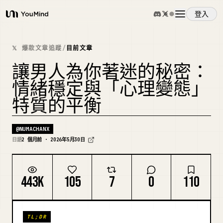
登入
YouMind
概覽
𝕏 爆款文章追蹤
/
目前文章
讓男人為你著迷的秘密：
使用案例
情緒穩定與「心理變態」
特質的平衡
技能
@
NUMACHANX
提示詞
日語
2 個月前 · 2026年5月30日
定價
443K
105
7
0
110
下載
TL;DR