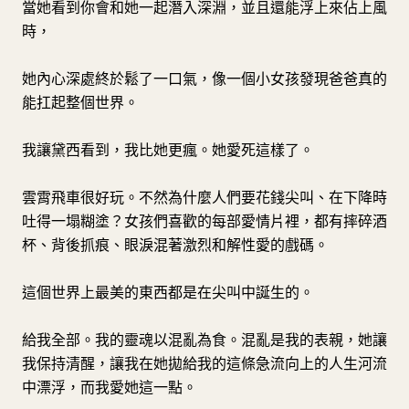
當她看到你會和她一起潛入深淵，並且還能浮上來佔上風
時，
她內心深處終於鬆了一口氣，像一個小女孩發現爸爸真的
能扛起整個世界。
我讓黛西看到，我比她更瘋。她愛死這樣了。
雲霄飛車很好玩。不然為什麼人們要花錢尖叫、在下降時
吐得一塌糊塗？女孩們喜歡的每部愛情片裡，都有摔碎酒
杯、背後抓痕、眼淚混著激烈和解性愛的戲碼。
這個世界上最美的東西都是在尖叫中誕生的。
給我全部。我的靈魂以混亂為食。混亂是我的表親，她讓
我保持清醒，讓我在她拋給我的這條急流向上的人生河流
中漂浮，而我愛她這一點。