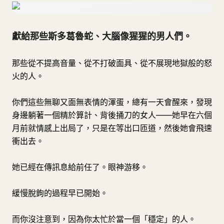
獻給那些斯多葛魯蛇、大腦像猩猩的男人們。
那些從不提高音量、從不打破面具、從不展現地獄般的怒
火的人。
你們這些無聊又面無表情的渾蛋，總有一天會醒來，發現
身邊躺著一個精於算計、背後捅刀的女人——她早在六個
月前就情感上出局了，只是在等出口匝道，然後她會飛速
衝出去。
她已經在傳訊息給前任了。眼神游移。
緩慢脫鉤的過程早已開始。
而你沒注意到，因為你太忙於當一個「穩定」的人。