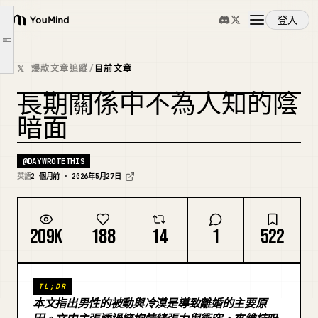
停止當個斯多葛魯蛇，讓她離不開你的 10 種方法
登入
YouMind
我們有史以來最慘烈的一次爭吵。
文章大綱
獻給那些斯多葛魯蛇、大腦像猩猩的男人們。
概覽
𝕏 爆款文章追蹤
/
目前文章
我在探監日看到了這個證據。
狼的戰術手冊：停止毀掉你關係的 10 種方法
長期關係中不為人知的陰
使用案例
暗面
技能
@
DAYWROTETHIS
英語
2 個月前 · 2026年5月27日
提示詞
209K
188
14
1
522
定價
TL;DR
下載
本文指出男性的被動與冷漠是導致離婚的主要原