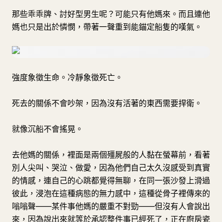
那些乖乖牌、討好型男生呢？可能只有他媽來。而且連他
媽也只是出於憐憫，帶著一聲重到能錨定船隻的嘆氣。
強度象徵生命。冷靜象徵死亡。
死去的關係不會吵架，因為沒有活著的東西需要捍衛。
就像沉船不會搖晃。
去他媽的關係，裡面是兩個殭屍般的人黏在螢幕前，看著
別人尖叫、哭泣、做愛，因為他們自己太久沒感受到真實
的情感，連自己的心跳都覺得無聊，在同一張沙發上滑過
彼此，浸泡在這種病態的無力感中，這種從骨子裡傳來的
嗡嗡聲——某件事他媽的嚴重不對勁——但沒有人會說出
來，因為說出來就等於承認整件事已經死了，正在廚房瓷