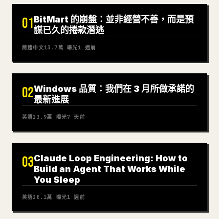
BitMart 的崩盤：並非經營不善，而是預
01
謀已久的捲款潛逃
簡體中文
13.7萬
曝光
1 週前
Windows 品質：我們在 3 月所做承諾的
02
最新進展
英語
23.9萬
曝光
7 天前
Claude Loop Engineering: How to
03
Build an Agent That Works While
You Sleep
英語
20.1萬
曝光
1 週前