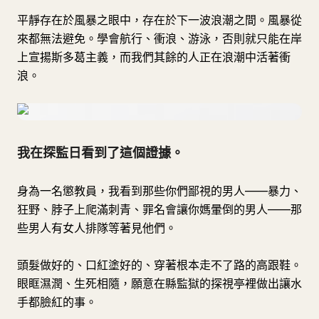
平靜存在於風暴之眼中，存在於下一波浪潮之間。風暴從
來都無法避免。學會航行、衝浪、游泳，否則就只能在岸
上宣揚斯多葛主義，而我們其餘的人正在浪潮中活著衝
浪。
我在探監日看到了這個證據。
身為一名懲教員，我看到那些你們鄙視的男人——暴力、
狂野、脖子上爬滿刺青、罪名會讓你媽暈倒的男人——那
些男人有女人排隊等著見他們。
頭髮做好的、口紅塗好的、穿著根本走不了路的高跟鞋。
眼眶濕潤、生死相隨，願意在縣監獄的探視亭裡做出讓水
手都臉紅的事。