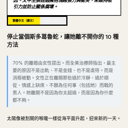
因。文中主張透過擁抱情緒張力與衝突，來維持吸
引力並防止關係腐壞。
部落格
繁體中文（譯文）
英語（原文）
更新
停止當個斯多葛魯蛇，讓她離不開你的 10 種
方法
70% 的離婚由女性提出。而全美治療師指出，最主
要的原因不是出軌、不是金錢、也不是虐待。而是
消極被動。女性正在離開那些過於冷靜、過於順
從、情感上缺席、不願為任何事（包括她）而戰的
男人。她離開不是因為你太超過，而是因為你什麼
都不夠。
太陽像被割開的喉嚨一樣從海平面升起，迎來新的一天。