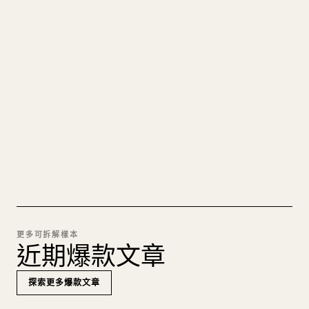
把你的 MARKDOWN 變成乾淨
的 𝕏 文章
圖片上傳、表格、程式碼區塊，往 𝕏 上手動重排太
痛苦。YouMind 把整篇 Markdown 一鍵轉成乾淨、
可直接發佈的 𝕏 文章草稿。
試試 MARKDOWN 轉 𝕏
更多可拆解樣本
近期爆款文章
探索更多爆款文章