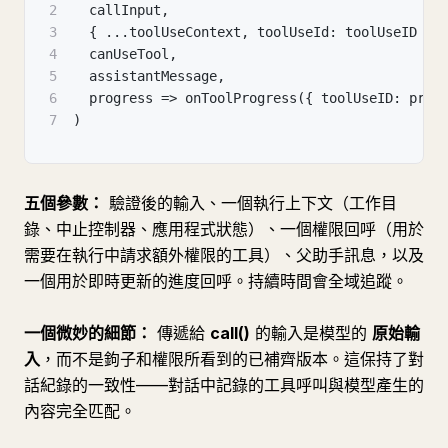
2
  callInput,
3
  { ...toolUseContext, toolUseId: toolUseID },
4
  canUseTool,
5
  assistantMessage,
6
  progress => onToolProgress({ toolUseID: prog
7
)
五個參數：
驗證後的輸入、一個執行上下文（工作目
錄、中止控制器、應用程式狀態）、一個權限回呼（用於
需要在執行中請求額外權限的工具）、父助手訊息，以及
一個用於即時更新的進度回呼。持續時間會全域追蹤。
一個微妙的細節：
傳遞給
call()
的輸入是模型的
原始輸
入
，而不是鉤子和權限所看到的已補齊版本。這保持了對
話紀錄的一致性——對話中記錄的工具呼叫與模型產生的
內容完全匹配。