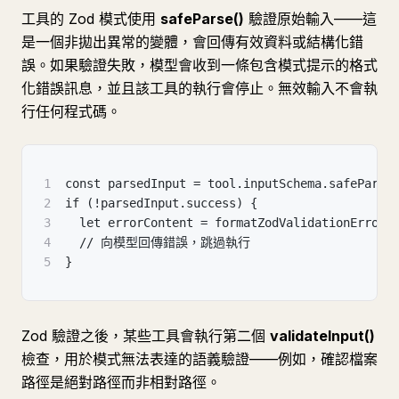
工具的 Zod 模式使用
safeParse()
驗證原始輸入——這
是一個非拋出異常的變體，會回傳有效資料或結構化錯
誤。如果驗證失敗，模型會收到一條包含模式提示的格式
化錯誤訊息，並且該工具的執行會停止。無效輸入不會執
行任何程式碼。
1
const parsedInput = tool.inputSchema.safeParse
2
if (!parsedInput.success) {
3
  let errorContent = formatZodValidationError(
4
  // 向模型回傳錯誤，跳過執行
5
}
Zod 驗證之後，某些工具會執行第二個
validateInput()
檢查，用於模式無法表達的語義驗證——例如，確認檔案
路徑是絕對路徑而非相對路徑。