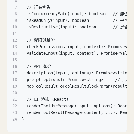
6
7
  // 行為宣告
8
  isConcurrencySafe(input): boolean   // 能
9
  isReadOnly(input): boolean          // 
10
  isDestructive(input): boolean       // 
11
12
  // 權限與驗證
13
  checkPermissions(input, context): Promise<Pe
14
  validateInput(input, context): Promise<Valid
15
16
  // API 整合
17
  description(input, options): Promise<string>
18
  prompt(options): Promise<string>     /
19
  mapToolResultToToolResultBlockParam(result, 
20
21
  // UI 渲染 (React)
22
  renderToolUseMessage(input, options): ReactN
23
  renderToolResultMessage(content, ...): React
24
}