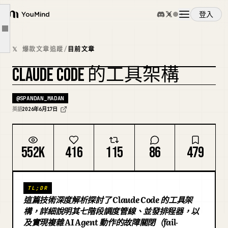
MCP 工具
登入
YouMind
工具池組裝
文章大綱
概覽
API 序列化
𝕏 爆款文章追蹤
/
目前文章
分派管線
CLAUDE CODE 的工具架構
使用案例
並發排程器
複刻封面
一個實際範例
@
SPANDAN_MADAN
技能
英語
2026年6月17日
總結
有趣之處
提示詞
552K
416
115
86
479
定價
TL;DR
這篇技術深度解析探討了 Claude Code 的工具架
下載
構，詳細說明其七階段調度管線、並發排程器，以
及實現複雜 AI Agent 動作的故障關閉（fail-