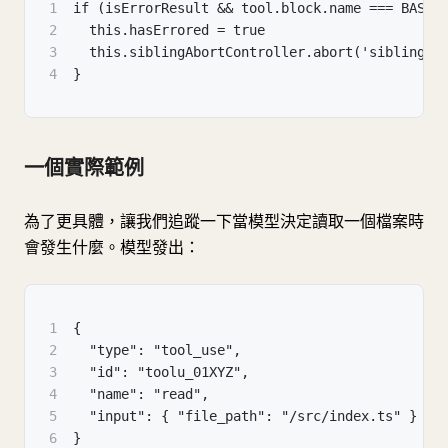
1
if (isErrorResult && tool.block.name === BASH_
2
  this.hasErrored = true
3
  this.siblingAbortController.abort('sibling_e
4
}
一個實際範例
為了更具體，讓我們追蹤一下當模型決定讀取一個檔案時
會發生什麼。模型發出：
1
{
2
  "type": "tool_use",
3
  "id": "toolu_01XYZ",
4
  "name": "read",
5
  "input": { "file_path": "/src/index.ts" }
6
}