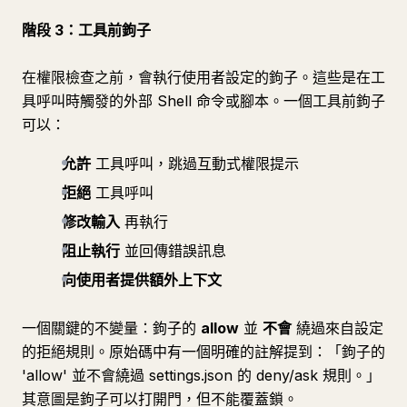
階段 3：工具前鉤子
在權限檢查之前，會執行使用者設定的鉤子。這些是在工
具呼叫時觸發的外部 Shell 命令或腳本。一個工具前鉤子
可以：
允許
工具呼叫，跳過互動式權限提示
拒絕
工具呼叫
修改輸入
再執行
阻止執行
並回傳錯誤訊息
向使用者提供額外上下文
一個關鍵的不變量：鉤子的
allow
並
不會
繞過來自設定
的拒絕規則。原始碼中有一個明確的註解提到：「鉤子的
'allow' 並不會繞過 settings.json 的 deny/ask 規則。」
其意圖是鉤子可以打開門，但不能覆蓋鎖。