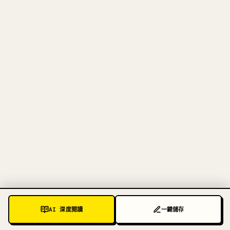
寫給創作者
把你的 MARKDOWN 變成乾淨
的 𝕏 文章
圖片上傳、表格、程式碼區塊，往 𝕏 上手動重排太
痛苦。YouMind 把整篇 Markdown 一鍵轉成乾淨、
可直接發佈的 𝕏 文章草稿。
試試 MARKDOWN 轉 𝕏
AI 深度閱讀
一鍵儲存