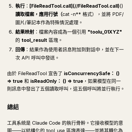
執行
：
[FileReadTool.call](//FileReadTool.call)
()
讀取檔案，應用行號（
cat -n** 格式），並將 PDF/
圖片/筆記本作為特殊情況處理。
結果映射
：檔案內容成為一個引用
"toolu_01XYZ"
的
tool_result
區塊。
回傳
：結果作為使用者訊息附加到對話中，並在下一
次 API 呼叫中發送。
由於 FileReadTool 宣告了
isConcurrencySafe： ()
=> true
和
isReadOnly： () => true
，如果模型在同一
則訊息中發出了五個讀取呼叫，這五個呼叫將並行執行。
總結
工具系統是 Claude Code 的執行骨幹。它接收模型的意
圖——以結構化的 tool_use 區塊表達——並將其轉化為