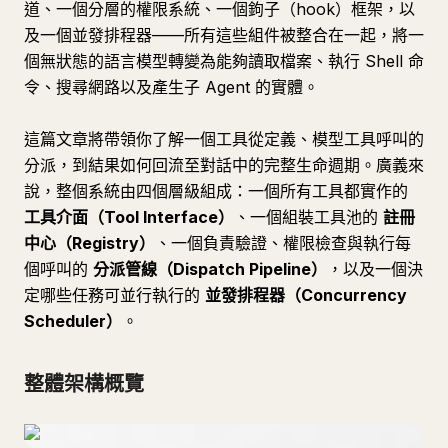
道、一個分層的權限系統、一個鉤子（hook）框架，以
及一個並發排程器——所有這些組件被整合在一起，將一
個無狀態的語言模型轉變為能夠讀取檔案、執行 Shell 命
令、搜尋網路以及產生子 Agent 的實體。
這篇文章將帶領你了解一個工具從定義、模型工具呼叫的
分派，到結果如何回流至對話中的完整生命週期。廣義來
說，整個系統由四個層級組成：一個所有工具都實作的
工具介面（Tool Interface）
、一個組裝工具池的
註冊
中心（Registry）
、一個負責驗證、權限檢查與執行每
個呼叫的
分派管線（Dispatch Pipeline）
，以及一個決
定哪些任務可並行執行的
並發排程器（Concurrency
Scheduler）
。
整體架構概覽