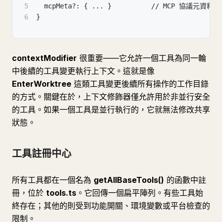
5
  mcpMeta?: { ... }          // MCP 協議元資料
6
}
contextModifier
很重要——它允許一個工具為同一輪
中後續的工具變更執行上下文。這就是像
EnterWorktree
這類工具變更後續所有操作的工作目錄
的方式。關鍵在於，上下文修飾器僅允許用於非並行安全
的工具。如果一個工具是並行執行的，它就無法修改共享
狀態。
工具註冊中心
所有工具都在一個名為
getAllBaseTools()
的函數中註
冊，位於
tools.ts
。它回傳一個扁平陣列。有些工具始
終存在；其他的則受到功能開關、環境變數或平台檢查的
限制。