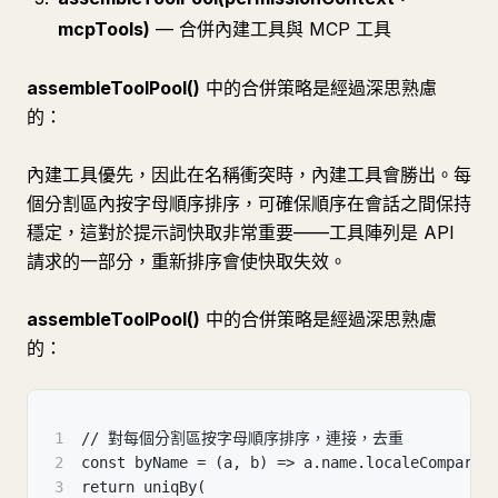
mcpTools)
— 合併內建工具與 MCP 工具
assembleToolPool()
中的合併策略是經過深思熟慮
的：
內建工具優先，因此在名稱衝突時，內建工具會勝出。每
個分割區內按字母順序排序，可確保順序在會話之間保持
穩定，這對於提示詞快取非常重要——工具陣列是 API
請求的一部分，重新排序會使快取失效。
assembleToolPool()
中的合併策略是經過深思熟慮
的：
1
// 對每個分割區按字母順序排序，連接，去重
2
const byName = (a, b) => a.name.localeCompare(
3
return uniqBy(