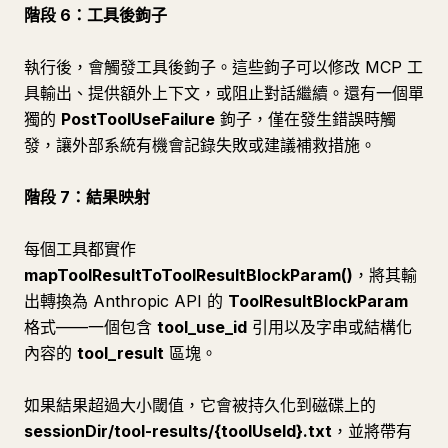
階段 6：工具後鉤子
執行後，會觸發工具後鉤子。這些鉤子可以修改 MCP 工
具輸出、提供額外上下文，或阻止對話繼續。還有一個單
獨的
PostToolUseFailure
鉤子，僅在發生錯誤時觸
發，讓外部系統有機會記錄失敗或建議補救措施。
階段 7：結果映射
每個工具都實作
mapToolResultToToolResultBlockParam()
，將其輸
出轉換為 Anthropic API 的
ToolResultBlockParam
格式——一個包含
tool_use_id
引用以及字串或結構化
內容的
tool_result
區塊。
如果結果超過大小閾值，它會被持久化到磁碟上的
sessionDir/tool-results/{toolUseId}.txt
，並將帶有