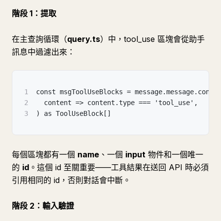
階段 1：提取
在主查詢循環（
query.ts
）中，tool_use 區塊會從助手
訊息中過濾出來：
1
const msgToolUseBlocks = message.message.conte
2
  content => content.type === 'tool_use',
3
) as ToolUseBlock[]
每個區塊都有一個
name
、一個
input
物件和一個唯一
的
id
。這個 id 至關重要——工具結果在送回 API 時必須
引用相同的 id，否則對話會中斷。
階段 2：輸入驗證