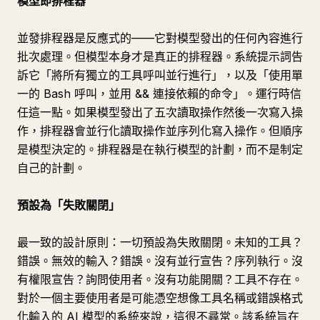
模型即排程器
並發排程器是反應式的——它對模型發出的任何內容進行
批次處理。但模型本身才是真正的排程器。系統提示詞告
訴它「將所有獨立的工具呼叫並行進行」，以及「使用單
一的 Bash 呼叫，並用 && 連接依賴的命令」。運行時信
任這一點。如果模型發出了五次讀取操作然後一次寫入操
作，排程器會並行化讀取操作並序列化寫入操作。但順序
是模型決定的。排程器是在執行模型的計劃，而不是制定
自己的計劃。
預設為「失敗關閉」
最一致的設計原則：一切預設為失敗關閉。未知的工具？
錯誤。無效的輸入？錯誤。沒有並行宣告？序列執行。沒
有權限宣告？詢問使用者。沒有功能開關？工具不存在。
對於一個主要使用者是可能憑空想像工具名稱或錯誤格式
化輸入的 AI 模型的系統來說，這很不尋常。該系統旨在