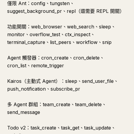
僅限 Ant：config、tungsten、
suggest_background_pr、repl（還需要 REPL 開關）
功能開關：web_browser、web_search、sleep、
monitor、overflow_test、ctx_inspect、
terminal_capture、list_peers、workflow、snip
Agent 觸發器：cron_create、cron_delete、
cron_list、remote_trigger
Kairos（主動式 Agent）：sleep、send_user_file、
push_notification、subscribe_pr
多 Agent 群組：team_create、team_delete、
send_message
Todo v2：task_create、task_get、task_update、