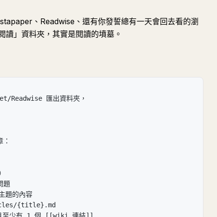
stapaper、Readwise、還有你發誓總有一天會回去看的瀏
閱讀」資料夾，其實是閱讀的墳墓。
t/Readwise 匯出資料夾，
章：
）
問題
同主題的內容
les/{title}.md
有 1 個 [[wiki 連結]]