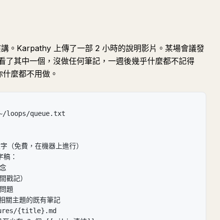
演講。Karpathy 上傳了一部 2 小時的說明影片。某場會議發
看了其中一個，沒做任何筆記，一週後幾乎什麼都不記得
，你什麼都不用做。
loops/queue.txt
音轉文字（免費，在機器上進行）
逐字稿：
概念
時間戳記）
的問題
關於相關主題的既有筆記
res/{title}.md