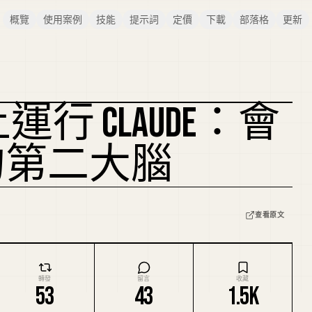
概覽
使用案例
技能
提示詞
定價
下載
部落格
更新
I 上運行 CLAUDE：會
複刻封面
的第二大腦
查看原文
轉發
留言
收藏
53
43
1.5K