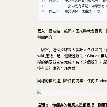
11
驗證：   筆記包含所有四個部分，而且至少
12
          指向既有筆記。如果
13
停止：   驗證通過，或重試 3 次
丟入一個連結，離開，回來時就會得到一
相關內容。
「驗證」這個步驟是大多數人會跳過的，
wiki 連結」是一個硬性規則，Clau
糊的摘要並宣告完成。有了這個規則，循
擁有筆記庫的全部意義。
同樣的模式適用於任何講座、任何 Pod
循環 2：你儲存的每篇文章都變成一則筆