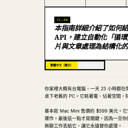
TL;DR
本指南詳細介紹了如何結合 Ma
API，建立自動化「循環」
片與文章處理為結構化
繁體中文（譯文）
英語（原文）
你家裡大概有台電腦，一天 23 小時都在
桌下老舊的 PC。它耗著電、佔著空間，除
基本款 Mac Mini 售價約 $599
運作。最後這一點才是關鍵。因為一旦你
無聊工作丟給它，讓它永遠替你處理。