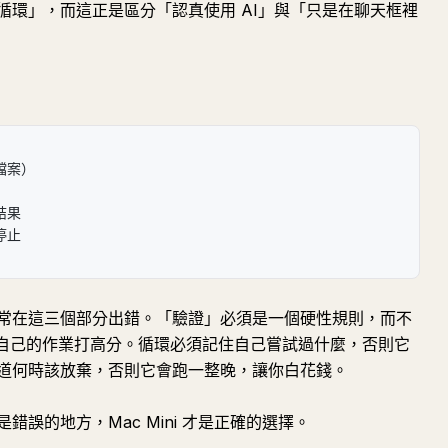
循環」，而這正是區分「認真使用 AI」與「只是在聊天框裡
檔案）
結果
停止
常在這三個部分出錯。「驗證」必須是一個硬性規則，而不
就會幫自己的作業打高分。循環必須記住自己嘗試過什麼，否則它
道何時該放棄，否則它會跑一整晚，讓你白花錢。
誤的地方，Mac Mini 才是正確的選擇。