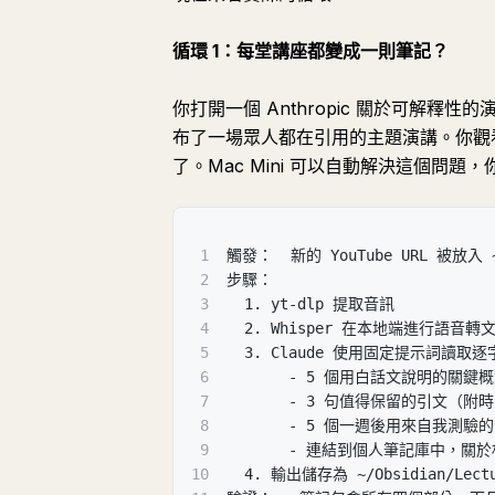
循環 1：每堂講座都變成一則筆記？
你打開一個 Anthropic 關於可解釋性的
布了一場眾人都在引用的主題演講。你觀
了。Mac Mini 可以自動解決這個問題
1
觸發：  新的 YouTube URL 被放入 ~/
2
步驟：
3
  1. yt-dlp 提取音訊
4
  2. Whisper 在本地端進行語
5
  3. Claude 使用固定提示詞讀取
6
       - 5 個用白話文說明的關鍵
7
       - 3 句值得保留的引文（附
8
       - 5 個一週後用來自我測驗
9
       - 連結到個人筆記庫中，
10
  4. 輸出儲存為 ~/Obsidian/Lectu