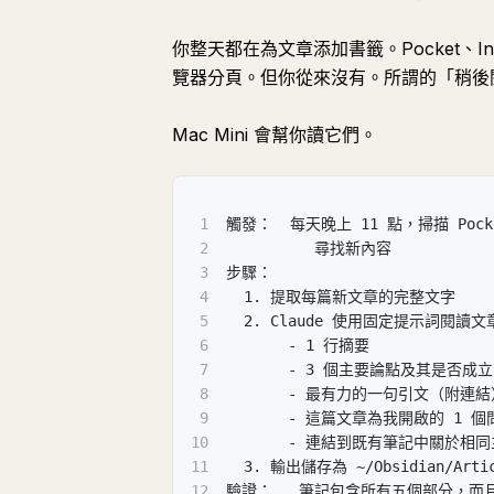
你整天都在為文章添加書籤。Pocket、In
覽器分頁。但你從來沒有。所謂的「稍後
Mac Mini 會幫你讀它們。
1
觸發：  每天晚上 11 點，掃描 Pocke
2
          尋找新內容
3
步驟：
4
  1. 提取每篇新文章的完整文字
5
  2. Claude 使用固定提示詞閱讀文
6
       - 1 行摘要
7
       - 3 個主要論點及其是否成立
8
       - 最有力的一句引文（附連結
9
       - 這篇文章為我開啟的 1 個
10
       - 連結到既有筆記中關於相
11
  3. 輸出儲存為 ~/Obsidian/Artic
12
驗證：   筆記包含所有五個部分，而且至少