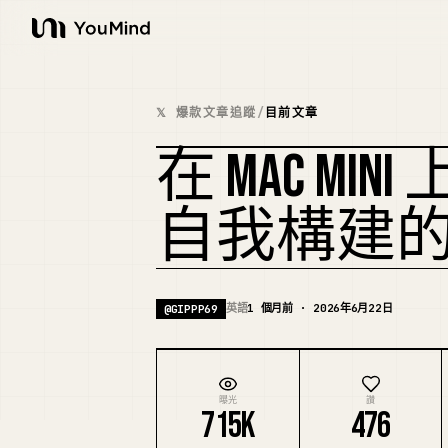
YouMind
𝕏 爆款文章追蹤
/
目前文章
在 MAC MIN
自我構建
英語
1 個月前 · 2026年6月22日
@
GIPPP69
曝光
讚
715K
476