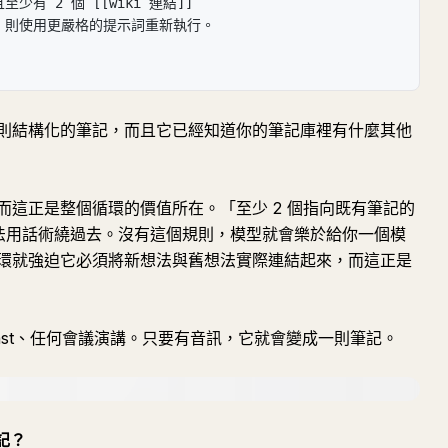
有 2 個 [[wiki 連結]]
沒有，則使用更嚴格的提示詞重新執行。
則結構化的筆記，而且它已經知道你的筆記庫裡有什麼其他
而這正是整個循環的價值所在。「至少 2 個指向既有筆記的
de 無法用話術繞過去。沒有這個規則，模型就會樂於給你一個模
環就強迫它必須將新想法與舊想法實際連結起來，而這正是
cast、任何會議演講。只要有音訊，它就會變成一則筆記。
記？