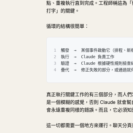
點、重複執行直到完成。工程師稱這為「
打字」的關鍵。
循環的結構很簡單：
1
觸發  →  某個事件啟動它（排程、新
2
執行  →  Claude 負責工作
3
驗證  →  Claude 根據硬性規則檢查
4
疊代  →  修正失敗的部分，或通過就
真正執行關鍵工作的有三個部分，而人們
是一個模糊的感覺，否則 Claude 
會永遠重複同樣的錯誤。而且，它必須知
這一切都需要一個地方來運行。聊天分頁是錯