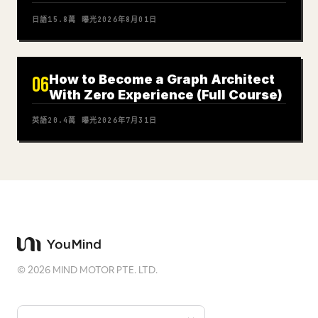
日語
15.8萬
曝光
2026年8月01日
How to Become a Graph Architect
06
With Zero Experience (Full Course)
英語
20.4萬
曝光
2026年7月31日
©
2026
MIND MOTOR PTE. LTD.