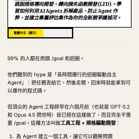
跳脫規格導向開發，轉向損失函數開發 (LFD)。學
部落格
習如何利用 AI Agents 拆解產品、防止 Agent 作
弊，並建立專屬評估集作為你的全新競爭護城河。
更新
繁體中文（譯文）
英語（原文）
99% 的人都在用錯 /goal 和迴圈。
他們聽到的 hype 是「長時間運行的迴圈驅動自主
Agent」：把任務丟給它，然後走開，回來時就能拿到可
以運作的程式碼。
但頂尖的 Agent 工程師早在六個月前（也就是 GPT-5.2
和 Opus 4.5 問世時）就已經在這樣做了，而且完全不需
要 /goal。這種方法叫做
工具工程 + 規格驅動開發
：
為 Agent 建立一個工具，讓它可以觀察問題