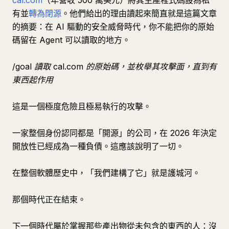
cal.com
（年營收 500 萬美元）將其生產程式碼設為私
有並
轉為閉源
。他們給出的理由讀起來簡直就是這篇文章
的摘要：在 AI 驅動的安全威脅時代，你不能把你的原始
碼留在 Agent 可以讀取的地方。
/goal 讀取 cal.com 的原始碼，並枚舉其攻擊面，直到有
東西起作用
這是一個極度危險且極易執行的攻擊。
一家整個身份認同都是「開源」的公司，在 2026 年決定
開放性已經成為一種負債。這應該說明了一切。
在整個軟體歷史中，「我們建構了它」就是護城河。
那個時代正在結束。
下一個時代屬於掌握那些產出物從未包含的東西的人：沒