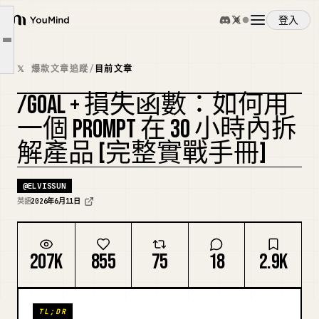
這個 Agent 作弊了三次。
登入
YouMind
損失函數開發（LFD）- 一個好的損失函數的結構
文章大綱
概覽
後設-後設提示詞
𝕏 爆款文章追蹤
/
目前文章
一路向下都是梯度下降：兩個迴圈
/GOAL + 損失函數：如何用
使用案例
你正在蒸餾一個產品——或任何留下公開產出物的東西
複刻封面
一個 PROMPT 在 30 小時內拆
解產品 [完整實戰手冊]
技能
@
ELVISSUN
提示詞
英語
2026年6月11日
定價
207K
855
75
18
2.9K
下載
TL;DR