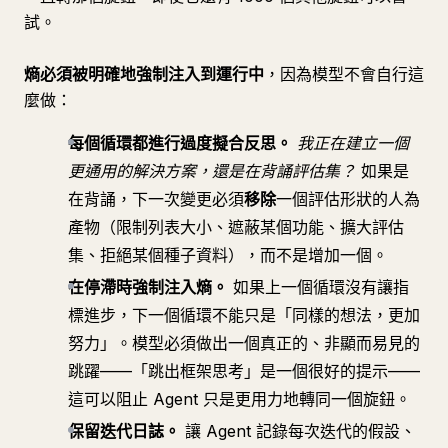
試。
熵必須被明確地強制注入到運行中
，因為模型不會自行這
麼做：
每個循環都進行過度擬合反思。
我正在建立一個
更通用的解決方案，還是在背誦評估集？
如果是
在背誦，下一次變更必須
移除
一個評估形狀的人為
產物（限制列表大小、遮蔽某個功能、擴大評估
集、拒絕某個種子資料），而不是增加一個。
在停滯時強制注入熵。
如果上一個循環沒有讓指
標進步，下一個循環不能只是「同樣的想法，更加
努力」。模型必須做出一個真正的、非顯而易見的
跳躍——「跳出框架思考」是一個很好的提示——
這可以阻止 Agent 只是更用力地轉同一個旋鈕。
保留迭代日誌。
讓 Agent 記錄每次迭代的假設、