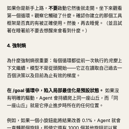
如果你是新手上路，
不要
啟動它然後就走開。坐下來觀看
第一個循環。觀察它觸碰了什麼。確認你建立的那個工具
框架是否真的有被正確使用。然後，再去睡覺。（並且試
著在睡著前不要去想醒來會看到什麼。）
4. 強制熵
為什麼強制熵很重要：每個循環都從前一次執行的
完整
上
下文繼續。模型不是從頭開始——它正在讀取自己過去一
百個決策以及目前為止有效的梯度。
在 /goal 循環中，陷入局部最佳化是預設狀態。
如果沒
有明確的驅動，Agent 會持續爬上同一座山丘，而「同
一座山丘」就是它停止進步時所在的任何位置。
例如，如果一個小旋鈕能將結果改善 0.1%，Agent 就會
一直轉那個旋鈕，即使它還有 1000 個其他旋鈕可以嘗