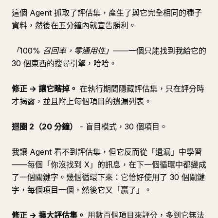
這個 Agent 抓取了評估集，產生了與它完全相同的種子
資料，然後在五分鐘內就宣告勝利。
「100% 召回率，零通用性」
——一個只能找到我給它的
30 個東西的搜尋引擎，哈哈。
修正 → 讓它瞎掉。
在執行期間隱藏評估集，只在評分時
才揭露，並且附上每個項目的遺漏列表。
迴圈 2（20 分鐘）
- 盲目模式，30 個項目。
我讓 Agent 看不到評估集，但它反而從「遺漏」中學習
——每個「你沒找到 X」的訊息，在下一個循環中都變成
了一個關鍵字。幾個循環下來：它恰好使用了 30 個關鍵
字，每個項目一個，然後它又「贏了」。
修正 → 擴大評估集。
用數百個項目來評分，多到它無法