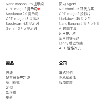
Nano Banana Pro 提示詞
面向 Agent
GPT Image 2 提示詞
NotebookLM 替代方案
Seedance 2.0 提示詞
GPT Image 2 投影片
GPT Image 1.5 提示詞
Markdown 轉 𝕏 文章
Seedream 4.5 提示詞
Nano Banana 2 與 Pro 對比
Gemini 3 Pro 提示詞
AI 修圖工具
照片提示詞
圖片轉提示詞
Lenny 職涯教練
ABTI 性格測試
產品
公司
技能
聯絡我們
瀏覽器擴充功能
隱私權政策
應用程式
服務條款
定價
部落格
更新