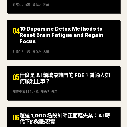
日語
16.8萬
曝光
7 天前
10 Dopamine Detox Methods to
04
Reset Brain Fatigue and Regain
Focus
日語
13.1萬
曝光
6 天前
什麼是 AI 領域最熱門的 FDE？普通人如
05
何順利上車？
簡體中文
134.4萬
曝光
7 天前
超過 1,000 名設計師正面臨失業：AI 時
06
代下的殘酷現實