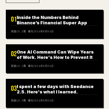
Inside the Numbers Behind
01
Binance’s Financial Super App
英語
25.3萬
曝光
2026年8月06日
One AI Command Can Wipe Years
02
of Work. Here's How to Prevent It
英語
10.2萬
曝光
2026年8月06日
I spent a few days with Seedance
03
2.5. Here's what I learned.
英語
18.9萬
曝光
2026年8月06日