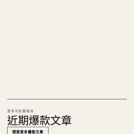
寫給創作者
把你的 MARKDOWN 變成乾淨
的 𝕏 文章
圖片上傳、表格、程式碼區塊，往 𝕏 上手動重排太
痛苦。YouMind 把整篇 Markdown 一鍵轉成乾淨、
可直接發佈的 𝕏 文章草稿。
試試 MARKDOWN 轉 𝕏
更多可拆解樣本
近期爆款文章
探索更多爆款文章