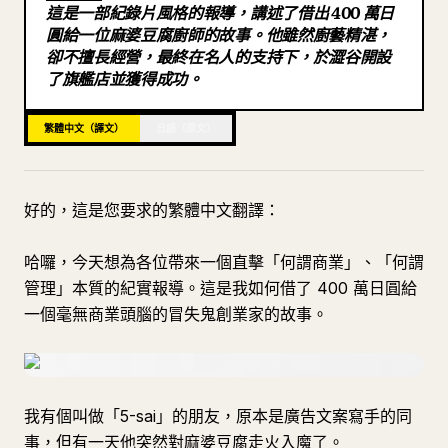
這是一部紀錄片風格的報導，講述了借出 400 萬日
部落格
圓給一位麻婆豆腐廚師的故事。他雖然廚藝精湛，
卻不擅長經營，最終在名人的支持下，於澀谷開設
了旗艦店並獲得成功。
更新
繁體中文（譯文）
日語（原文）
好的，這是您要求的繁體中文翻譯：
哈囉，今天想為各位帶來一個直擊「何謂商業」、「何謂
管理」本質的紀實報導。這是我如何借了 400 萬日圓給
一個毫無商業頭腦的冒失鬼創業家的故事。
我有個叫做「5-sai」的朋友，原本是廣告文案寫手的同
事，但有一天他突然對麻婆豆腐走火入魔了。