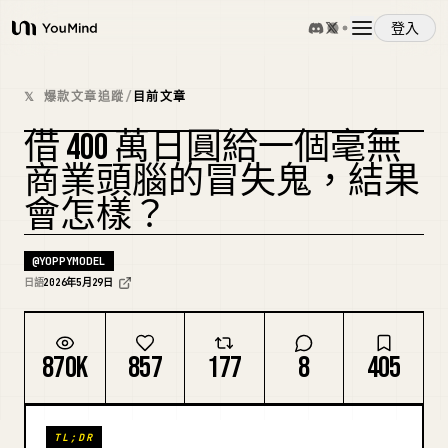
登入
YouMind
概覽
𝕏 爆款文章追蹤
/
目前文章
借 400 萬日圓給一個毫無
使用案例
商業頭腦的冒失鬼，結果
會怎樣？
技能
@
YOPPYMODEL
提示詞
日語
2026年5月29日
定價
870K
857
177
8
405
下載
TL;DR