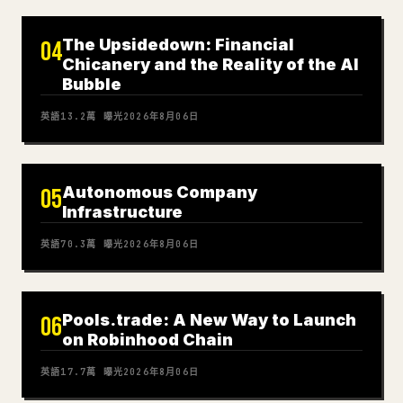
The Upsidedown: Financial
04
Chicanery and the Reality of the AI
Bubble
英語
13.2萬
曝光
2026年8月06日
Autonomous Company
05
Infrastructure
英語
70.3萬
曝光
2026年8月06日
Pools.trade: A New Way to Launch
06
on Robinhood Chain
英語
17.7萬
曝光
2026年8月06日