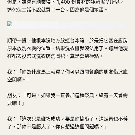
但是，誰會有能裝得下 1,400 份食材的冰箱呢？所以，
這傢伙二話不說就買了一台。因為他是個笨蛋。
順帶一提，他根本沒地方放這台冰箱，於是把它塞在廚房
原本放洗衣機的位置，結果洗衣機就沒法用了。聽說他現
在都去投幣式洗衣店洗圍裙。真是蠢到極點。
我：「你為什麼馬上就買？你可以跟開餐廳的朋友借冰庫
空間啊。」
朋友：「可是，如果我一直參加這種祭典，總有一天會需
要嘛！」
我：「這次只是碰巧成功。要是你搞砸了，決定再也不幹
了，那你不是虧大了？你有想過這個問題嗎？」