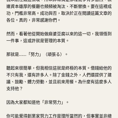
連資本雄厚的餐廳也頻頻被淘汰、不斷替換。要在這裡成
功，門檻非常高。成功與否，取決於正在閱讀這篇文章的
各位。真的，非常感謝你們。
然而，看著他從開始做麻婆豆腐以來的這一切，我領悟到
一件事，這或許就是管理的本質。
那就是……「努力」（頑張る）。
聽起來很簡單，但我相信這就是終極的本質。借錢給他的
不只有我，還有許多人。除了金錢之外，人們還提供了建
議、鼓勵、體力勞動，並且前來用餐。為什麼有這麼多人
支持他？
因為大家都知道他「非常努力」。
你可能覺得創業家努力工作是理所當然的，但事實並非總