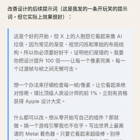
改善设计的后续提示词（这是我发的一条开玩笑的提示
词，但它实际上效果很好）：
这是个好的开始，但 X 上的人抱怨它看起来像 AI
垃圾，因为常见的渐变、视觉闪烁和笨拙的布局结
构。所以你必须要好好干，证明他们是错的。我要
你把设计提升 100 倍——让每一个像素完美，每一
个过渡帧与帧之间无懈可击。
想一个办法来仔细检查每一帧/像素，让它看起来绝
对惊艳，堪比顶级人类设计师的前 1%，立刻有资格
获得 Apple 设计大奖。
什么都可以改。想从零开始写自己的组件？那就
做。搞一个游戏引擎我也不在乎。写出世界上最离
谱的 Metal 着色器。只要它看起来超级棒。别停