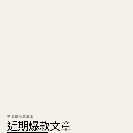
寫給創作者
把你的 MARKDOWN 變成乾淨
的 𝕏 文章
圖片上傳、表格、程式碼區塊，往 𝕏 上手動重排太
痛苦。YouMind 把整篇 Markdown 一鍵轉成乾淨、
可直接發佈的 𝕏 文章草稿。
試試 MARKDOWN 轉 𝕏
更多可拆解樣本
近期爆款文章