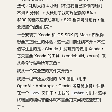
迭代，耗时大约 4 小时（不过我自己操作的时间
不到 5 分钟）。大概用了我每周配额的 5%。
$100 的档次应该也够用。$20 档次可能也行，但
会把整个配额用完。
一台安装了 Xcode 和 iOS SDK 的 Mac。如果你
想要真正原生的体验，这一点目前还绕不开。不过
值得注意的是，Claude 并没有真的去用 Xcode，
它只需要 Xcode 的工具（xcodebuild, xcrun）来
从命令行驱动所有东西。
我从一个完全空的文件夹开始。
我把一组带独立权限的 API 密钥（用于
OpenAI、Anthropic、Gemini 等常见服务）保存
在一个
文件中，由我的
引用，这样
.env
.zshrc
终端里的编码智能体就不需要跑来问我这些密钥
了。