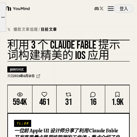
登入
我的工具和环境
YouMind
文章大綱
建立一个让 Claude 自查美学质量的循环
概覽
𝕏 爆款文章追蹤
/
目前文章
提示词
利用 3 个 CLAUDE FABLE 提示
使用案例
複刻封面
词构建精美的 IOS 应用
技能
@
ANSHUC
英語
2026年6月10日
提示詞
594K
461
31
16
1.9K
定價
TL;DR
下載
一位前 Apple UI 设计师分享了利用 Claude Fable