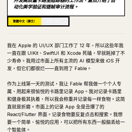
开发高质量卡路里追踪器的工作流，重点介绍了自
动化美学验证和逐帧审计流程。
部落格
繁體中文（譯文）
英語（原文）
更新
我在 Apple 的 UI/UX 部门工作了 12 年，所以这些年我
一直在跟 UIKit、SwiftUI 和 Xcode 死磕，早就耗掉了不
少寿命。我用过市面上所有主流的 AI 模型来做 iOS 开
发，但它们都很烂——直到用了 Fable。
作为上线第一天的测试，我让 Fable 帮我做一个个人专
属、用起来很愉悦的卡路里记录 App。我对记录卡路里
和健身极其执着，所以我会称重并记录每一样食物。这简
直就是折磨。市面上的记录 App 全是丑爆了的
React/Flutter 界面。记录食物要反复点击和搜索。我想
要一个简单、愉悦的应用，可以把所有东西一股脑丢给一
个智能体。