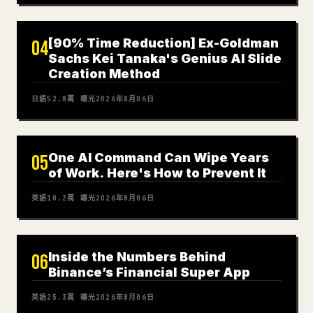
[90% Time Reduction] Ex-Goldman
04
Sachs Kei Tanaka's Genius AI Slide
Creation Method
日語
52.8萬
曝光
2026年8月06日
One AI Command Can Wipe Years
05
of Work. Here's How to Prevent It
英語
10.2萬
曝光
2026年8月06日
Inside the Numbers Behind
06
Binance’s Financial Super App
英語
25.3萬
曝光
2026年8月06日