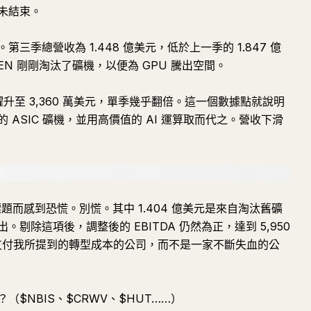
未結束。
季總營收為 1.448 億美元，低於上一季的 1.847 億
N 剛剛淘汰了礦機，以便為 GPU 騰出空間。
元躍升至 3,360 萬美元，單季幾乎翻倍。這一個數據點就說明
ASIC 礦機，並用高價值的 AI 運算取而代之。營收下滑
標題而感到恐慌。別慌。其中 1.404 億美元是來自淘汰舊礦
剔除這項後，調整後的 EBITDA 仍然為正，達到 5,950
在支付我所提到的轉型成本的公司，而不是一家不斷失血的公
$NBIS、$CRWV、$HUT……）