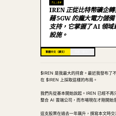
TL;DR
IREN 正從比特幣礦企
藉 5GW 的龐大電力儲備，以
支持，它掌握了 AI 
設施。
繁體中文（譯文）
英語（原文）
$IREN 是我最大的持倉。最近我發布
在 $IREN 上採取這樣的布局。
我們先從基本開始說起。IREN 已經不
整合 AI 雲端公司，而市場現在才剛開
這支股票在過去一年飆升，撰寫本文時交易價