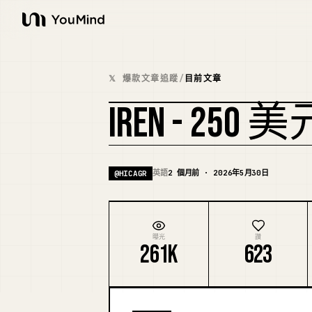
YouMind
𝕏 爆款文章追蹤
/
目前文章
IREN - 25
英語
2 個月前 · 2026年5月30日
@
HICAGR
曝光
讚
261K
623