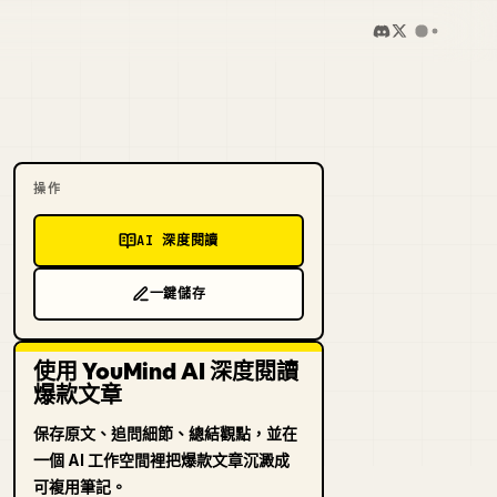
操作
AI 深度閱讀
一鍵儲存
使用 YouMind AI 深度閱讀
爆款文章
保存原文、追問細節、總結觀點，並在
一個 AI 工作空間裡把爆款文章沉澱成
可複用筆記。