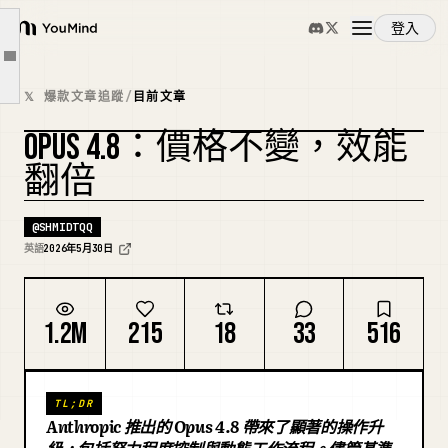
功能 2. 快速模式（便宜 3 倍）
登入
YouMind
功能 3. 動態工作流程（最重要的功能）
文章大綱
概覽
Claude Code 設定範例（入門模板）
𝕏 爆款文章追蹤
/
目前文章
每日指令速查表
OPUS 4.8：價格不變，效能
使用案例
安裝 Opus 4.8：三種方法
複刻封面
翻倍
遷移檢查清單：從 4.7 到 4.8
技能
速查卡：所有資訊一覽
@
SHMIDTQQ
英語
2026年5月30日
提示詞
1.2M
215
18
33
516
定價
TL;DR
下載
Anthropic 推出的 Opus 4.8 帶來了顯著的操作升