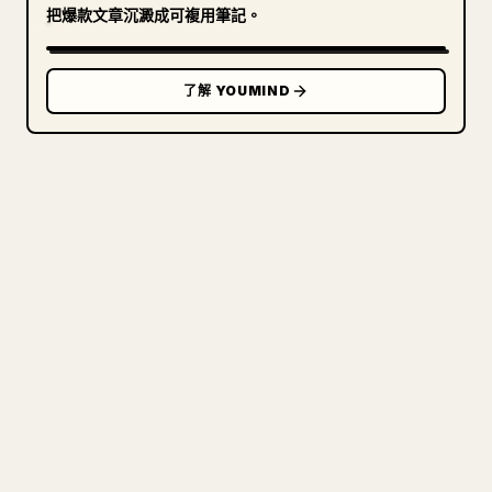
把爆款文章沉澱成可複用筆記。
了解 YOUMIND
寫給創作者
把你的 MARKDOWN 變成乾淨
的 𝕏 文章
圖片上傳、表格、程式碼區塊，往 𝕏 上手動重排太
痛苦。YouMind 把整篇 Markdown 一鍵轉成乾淨、
可直接發佈的 𝕏 文章草稿。