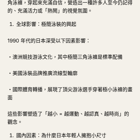
角泳褲，穿起來充滿自信，營造出一種許多人至今仍記得
的、充滿活力或「熱鬧」的視覺氛圍。
全球影響：極簡泳裝的興起
1990 年代的日本深受以下因素影響：
・澳洲競技游泳文化，其中極簡三角泳褲是標準配備
・美國泳裝品牌推廣流線型輪廓
・國際體育轉播，展現了頂尖游泳選手穿著極小泳褲的畫
面
這些影響塑造了「越小 = 越運動、越認真、越時尚」的
觀念。
國內因素：為什麼日本年輕人擁抱小尺寸