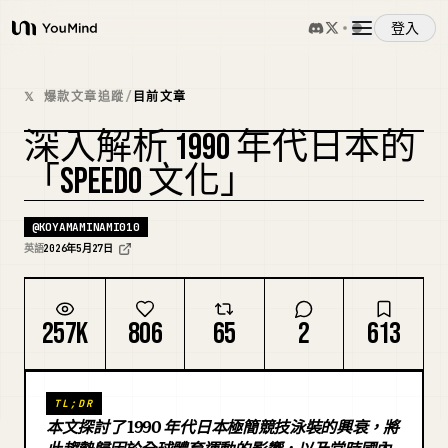
登入
YouMind
概覽
𝕏 爆款文章追蹤
/
目前文章
深入解析 1990 年代日本的
使用案例
「SPEEDO 文化」
技能
@
KOYAMAMINAMI010
英語
2026年5月27日
提示詞
257K
806
65
2
613
定價
TL;DR
下載
本文探討了 1990 年代日本極簡競技泳裝的興衰，將