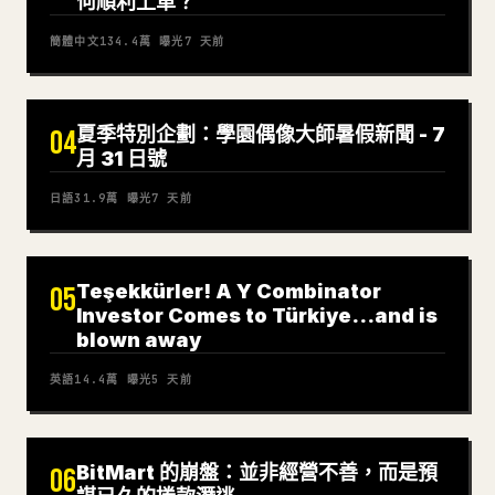
何順利上車？
簡體中文
134.4萬
曝光
7 天前
夏季特別企劃：學園偶像大師暑假新聞 - 7
04
月 31 日號
日語
31.9萬
曝光
7 天前
Teşekkürler! A Y Combinator
05
Investor Comes to Türkiye…and is
blown away
英語
14.4萬
曝光
5 天前
BitMart 的崩盤：並非經營不善，而是預
06