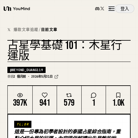
登入
YouMind
概覽
𝕏 爆款文章追蹤
/
目前文章
占星學基礎 101：木星行
使用案例
運版
技能
@
BEYOND_DUANG119
泰語
2 個月前 · 2026年5月31日
提示詞
397K
941
579
1
1.0K
定價
TL;DR
下載
這是一份專為初學者設計的泰國占星綜合指南，重