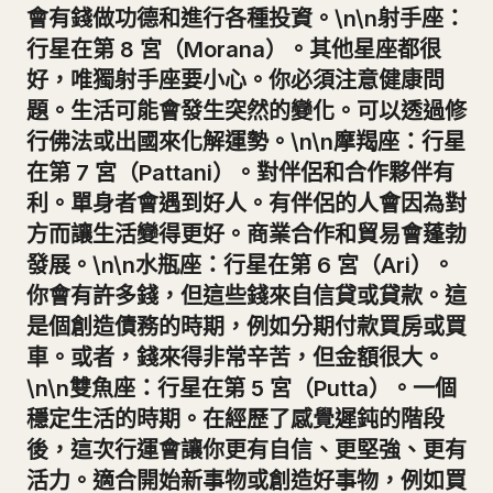
會有錢做功德和進行各種投資。\n\n射手座：
行星在第 8 宮（Morana）。其他星座都很
好，唯獨射手座要小心。你必須注意健康問
題。生活可能會發生突然的變化。可以透過修
行佛法或出國來化解運勢。\n\n摩羯座：行星
在第 7 宮（Pattani）。對伴侶和合作夥伴有
利。單身者會遇到好人。有伴侶的人會因為對
方而讓生活變得更好。商業合作和貿易會蓬勃
發展。\n\n水瓶座：行星在第 6 宮（Ari）。
你會有許多錢，但這些錢來自信貸或貸款。這
是個創造債務的時期，例如分期付款買房或買
車。或者，錢來得非常辛苦，但金額很大。
\n\n雙魚座：行星在第 5 宮（Putta）。一個
穩定生活的時期。在經歷了感覺遲鈍的階段
後，這次行運會讓你更有自信、更堅強、更有
活力。適合開始新事物或創造好事物，例如買