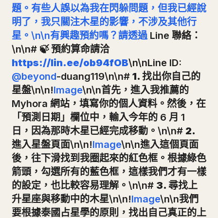
題。有些人誤以為我在閃躲問題，但我已經說
明了，我只關注木星的影響，不涉及其他行
星。\n\n有興趣預約嗎？請透過
Line 聯絡：
\n\n#
🍃 預約算命請洽
https://lin.ee/ob94fOB
\n\nLine ID:
@beyond
-duang119\n\n#
1. 找出你自己的
星盤
\n\n!
Image
\n\n首先，進入我推薦的
Myhora 網站，填寫你的個人資料。然後，在
「預測日期」欄位中，輸入今年的 6 月 1
日，因為那時木星已經完成移動。\n\n#
2.
進入星盤頁面
\n\n!
Image
\n\n進入這個頁面
後，往下滑找到我圈起來的紅色框。根據綠色
箭頭，勾選所有的藍色框，這樣我們才有一樣
的設定，也比較容易理解。\n\n#
3. 尋找上
升星座與移動中的木星
\n\n!
Image
\n\n我們
要根據泰國占星學的原則，找出自己真正的上