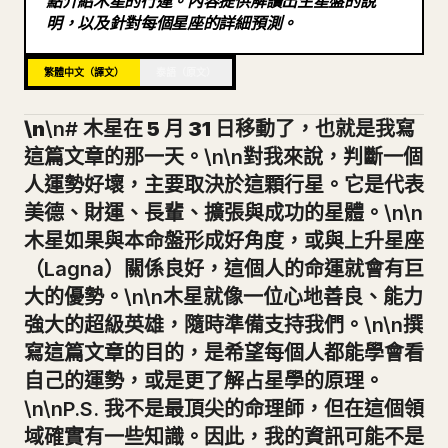
點介紹木星的行運。內容提供解讀出生星盤的說
明，以及針對每個星座的詳細預測。
部落格
繁體中文（譯文）
泰語（原文）
更新
\n
\n#
木星在 5 月 31 日移動了，也就是我寫
這篇文章的那一天。
\n\n對我來說，判斷一個
人運勢好壞，主要取決於這顆行星。它是代表
美德、財運、長輩、擴張與成功的星體。\n\n
木星如果與本命盤形成好角度，或與上升星座
（Lagna）關係良好，這個人的命運就會有巨
大的優勢。\n\n木星就像一位心地善良、能力
強大的超級英雄，隨時準備支持我們。\n\n撰
寫這篇文章的目的，是希望每個人都能學會看
自己的運勢，或是更了解占星學的原理。
\n\nP.S. 我不是最頂尖的命理師，但在這個領
域確實有一些知識。因此，我的資訊可能不是