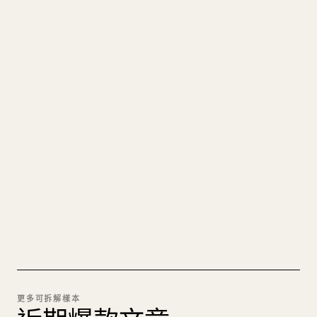
寫給創作者
把你的 MARKDOWN 變成乾淨
的 𝕏 文章
圖片上傳、表格、程式碼區塊，往 𝕏 上手動重排太
痛苦。YouMind 把整篇 Markdown 一鍵轉成乾淨、
可直接發佈的 𝕏 文章草稿。
試試 MARKDOWN 轉 𝕏
更多可拆解樣本