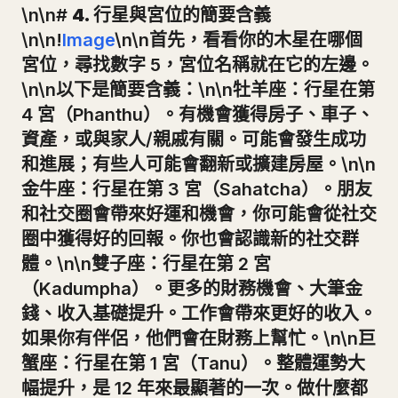
\n\n#
4. 行星與宮位的簡要含義
\n\n!
Image
\n\n首先，看看你的木星在哪個
宮位，尋找數字 5，宮位名稱就在它的左邊。
\n\n以下是簡要含義：\n\n牡羊座：行星在第
4 宮（Phanthu）。有機會獲得房子、車子、
資產，或與家人/親戚有關。可能會發生成功
和進展；有些人可能會翻新或擴建房屋。\n\n
金牛座：行星在第 3 宮（Sahatcha）。朋友
和社交圈會帶來好運和機會，你可能會從社交
圈中獲得好的回報。你也會認識新的社交群
體。\n\n雙子座：行星在第 2 宮
（Kadumpha）。更多的財務機會、大筆金
錢、收入基礎提升。工作會帶來更好的收入。
如果你有伴侶，他們會在財務上幫忙。\n\n巨
蟹座：行星在第 1 宮（Tanu）。整體運勢大
幅提升，是 12 年來最顯著的一次。做什麼都