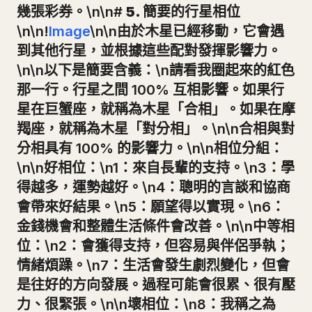
幾張彩券。\n\n#
5. 簡要的行星相位
\n\n!
Image
\n\n由於木星已經移動，它會遇
到其他行星，並根據這些配對發揮影響力。
\n\n以下是簡要含義：\n請看我圈起來的紅色
那一行。行星之間 100% 互相影響。如果行
星在巨蟹座，就稱為木星「合相」。如果在摩
羯座，就稱為木星「對分相」。\n\n合相與對
分相具有 100% 的影響力。\n\n相位分組：
\n\n好相位：\n1：來自長輩的支持。\n3：學
得越多，運勢越好。\n4：聰明的言談和協商
會帶來好結果。\n5：願望得以實現。\n6：
金錢機會和整體生活條件會改善。\n\n中等相
位：\n2：會獲得支持，但容易與伴侶爭執；
情緒煩躁。\n7：生活會發生劇烈變化，但會
是往好的方向發展。過程可能會很累、很有壓
力、很緊張。\n\n壞相位：\n8：我稱之為