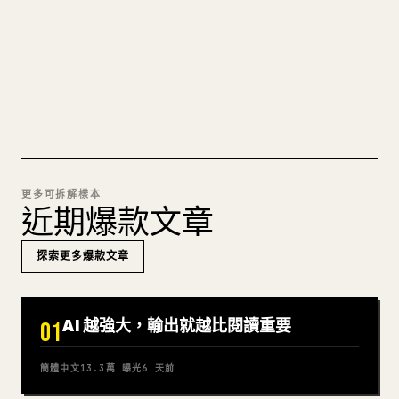
可直接發佈的 𝕏 文章草稿。
試試 MARKDOWN 轉 𝕏
更多可拆解樣本
近期爆款文章
探索更多爆款文章
AI 越強大，輸出就越比閱讀重要
01
簡體中文
13.3萬
曝光
6 天前