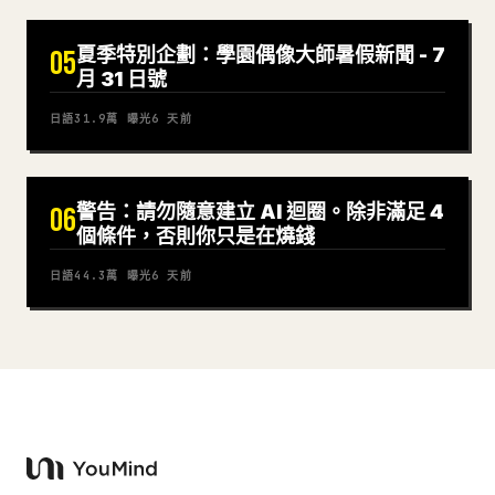
夏季特別企劃：學園偶像大師暑假新聞 - 7
05
月 31 日號
日語
31.9萬
曝光
6 天前
警告：請勿隨意建立 AI 迴圈。除非滿足 4
06
個條件，否則你只是在燒錢
日語
44.3萬
曝光
6 天前