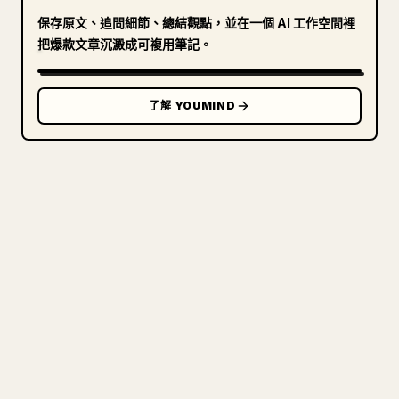
保存原文、追問細節、總結觀點，並在一個 AI 工作空間裡
把爆款文章沉澱成可複用筆記。
了解 YOUMIND
寫給創作者
把你的 MARKDOWN 變成乾淨
的 𝕏 文章
圖片上傳、表格、程式碼區塊，往 𝕏 上手動重排太
痛苦。YouMind 把整篇 Markdown 一鍵轉成乾淨、