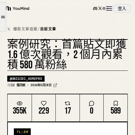
已經出現大量「模仿者」
登入
不要參考日本帳號
YouMind
文章大綱
具有相同結構的海外帳號
概覽
𝕏 爆款文章追蹤
/
目前文章
光模仿是不會成長的
案例研究：首篇貼文即獲
實踐步驟
使用案例
1.6 億次觀看，2 個月內累
總結
積 580 萬粉絲
最後一個公告
技能
@
ONIGIRI_KOMEPRO
提示詞
日語
2 個月前 · 2026年5月28日
定價
355K
229
17
0
589
下載
TL;DR