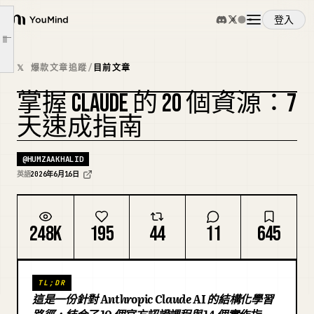
第二部分 - 實作指南
登入
YouMind
第一層 - 日常使用
文章大綱
概覽
第二層 - 建構者層級
𝕏 爆款文章追蹤
/
目前文章
第三層 - 系統層級
掌握 CLAUDE 的 20 個資源：7
使用案例
在深入第三層之前，先了解這些詞彙。
複刻封面
天速成指南
10 天計畫
技能
60 秒摘要：
@
HUMZAAKHALID
英語
2026年6月16日
提示詞
248K
195
44
11
645
定價
TL;DR
下載
這是一份針對 Anthropic Claude AI 的結構化學習