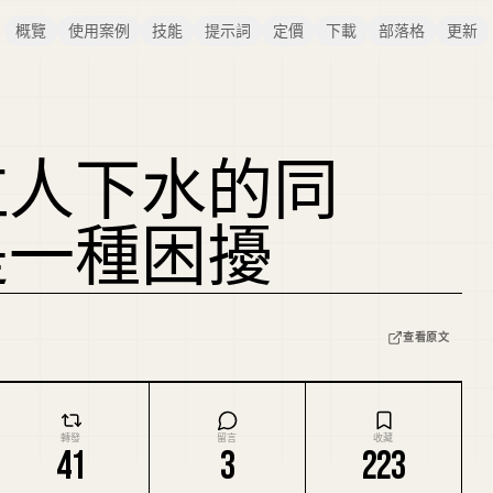
概覽
使用案例
技能
提示詞
定價
下載
部落格
更新
拉人下水的同
是一種困擾
查看原文
轉發
留言
收藏
41
3
223