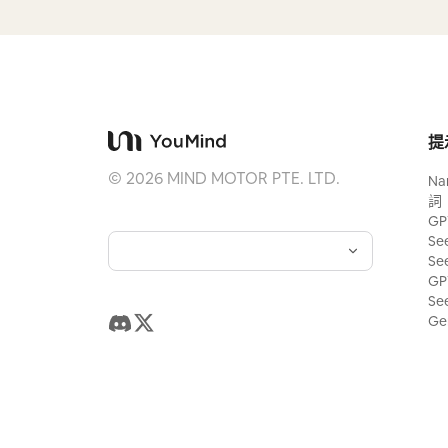
提
©
2026
MIND MOTOR PTE. LTD.
Na
詞
GP
Se
Se
GP
Se
Ge