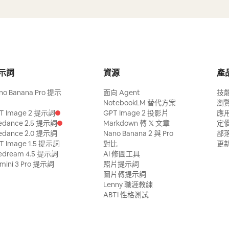
示詞
資源
產
no Banana Pro 提示
面向 Agent
技
NotebookLM 替代方案
瀏
T Image 2 提示詞
GPT Image 2 投影片
應
edance 2.5 提示詞
Markdown 轉 𝕏 文章
定
edance 2.0 提示詞
Nano Banana 2 與 Pro
部
T Image 1.5 提示詞
對比
更
edream 4.5 提示詞
AI 修圖工具
mini 3 Pro 提示詞
照片提示詞
圖片轉提示詞
Lenny 職涯教練
ABTI 性格測試