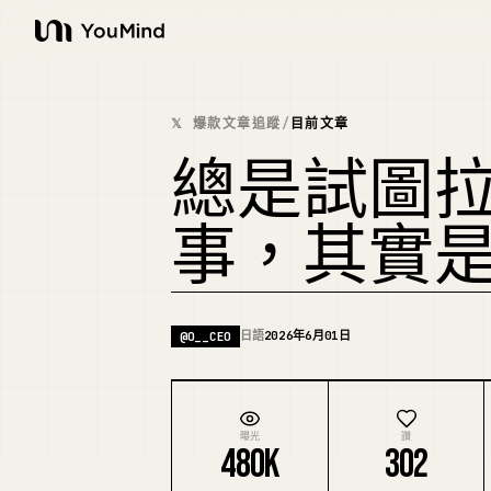
YouMind
𝕏 爆款文章追蹤
/
目前文章
總是試圖
事，其實
日語
2026年6月01日
@
O__CEO
曝光
讚
480K
302