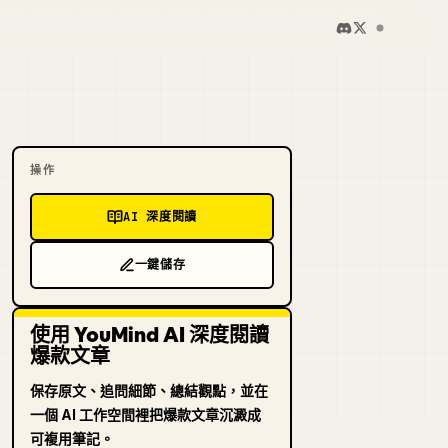
操作
AI 深度閱讀
一鍵儲存
使用 YouMind AI 深度閱讀
爆款文章
保存原文、追問細節、總結觀點，並在
一個 AI 工作空間裡把爆款文章沉澱成
可複用筆記。