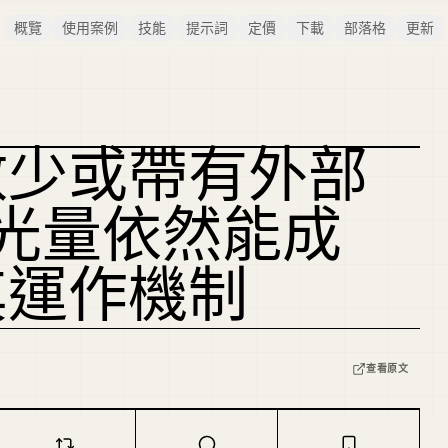
概覽
使用案例
技能
提示詞
定價
下載
部落格
更新
數少或帶有外部
曝光量依然能成
其運作機制
查看原文