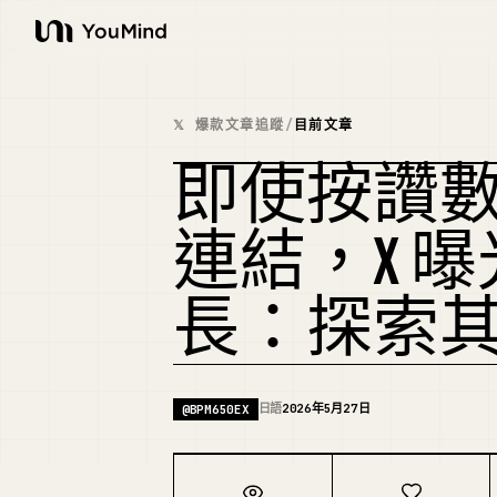
YouMind
𝕏 爆款文章追蹤
/
目前文章
即使按讚
連結，X 
長：探索
日語
2026年5月27日
@
BPM650EX