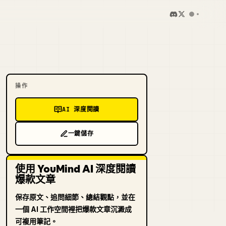
操作
AI 深度閱讀
一鍵儲存
使用 YouMind AI 深度閱讀
爆款文章
保存原文、追問細節、總結觀點，並在
一個 AI 工作空間裡把爆款文章沉澱成
可複用筆記。