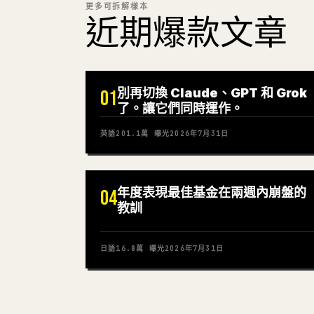
更多可拆解樣本
近期爆款文章
別再切換 Claude、GPT 和 Grok
01
了。讓它們同時運作。
英語
201.1萬
曝光
2026年7月31日
年度表現最佳基金在兩週內崩盤的
04
教訓
日語
16.8萬
曝光
2026年7月31日