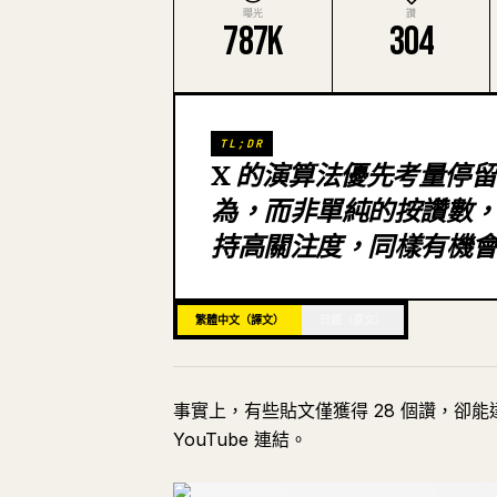
曝光
讚
787K
304
TL;DR
X 的演算法優先考量停
為，而非單純的按讚數
持高關注度，同樣有機
繁體中文（譯文）
日語（原文）
事實上，有些貼文僅獲得 28 個讚，卻能
YouTube 連結。