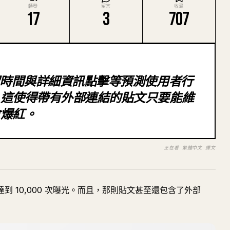
轉發
留言
收藏
17
3
707
留時間與詳細資訊點擊等預測使用者行
，這使得帶有外部連結的貼文只要能維
會爆紅。
正在看 繁體中文 譯文
達到 10,000 次曝光。而且，那則貼文甚至還包含了外部