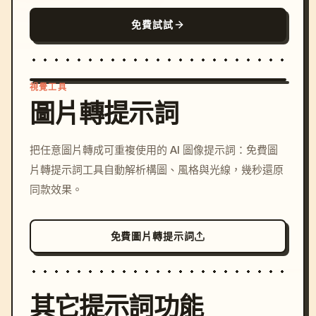
免費試試
視覺工具
圖片轉提示詞
/imagine prompt: cinemati
把任意圖片轉成可重複使用的 AI 圖像提示詞：免費圖
c, cyberpunk sunset, neon
片轉提示詞工具自動解析構圖、風格與光線，幾秒還原
colors, 8k --v 6.0
同款效果。
免費圖片轉提示詞
其它提示詞功能