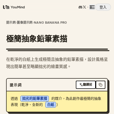
登入
YouMind
概覽
提示詞
›
圖像提示詞
›
NANO BANANA PRO
極簡抽象鉛筆素描
使用案例
技能
1
在乾淨的白紙上生成極簡且抽象的鉛筆素描，設計風格呈
現出簡單甚至略顯拙劣的繪畫質感。
提示詞
提示詞
翻譯前
定價
透過 
拙劣的鉛筆素描
 的媒介，為此創作最極簡的抽象
下載
表現（乾淨、全新的 
白紙
）