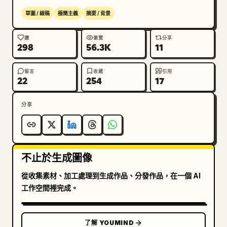
草圖 / 線稿
極簡主義
摘要 / 背景
讚
瀏覽
分享
298
56.3K
11
留言
收藏
引用
22
254
17
分享
不止於生成圖像
從收集素材、加工處理到生成作品、分發作品，在一個 AI
工作空間裡完成。
了解 YOUMIND