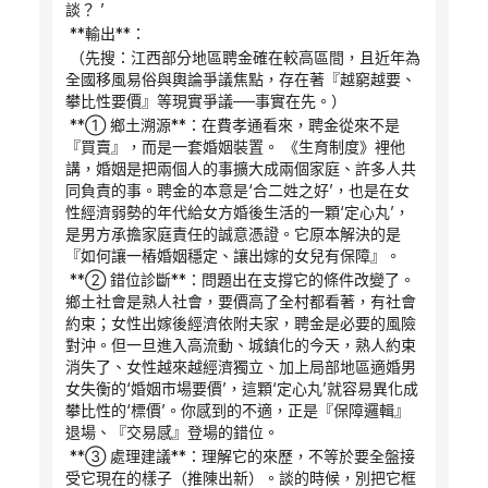
談？ ’
 **輸出**：
 （先搜：江西部分地區聘金確在較高區間，且近年為
全國移風易俗與輿論爭議焦點，存在著『越窮越要、
攀比性要價』等現實爭議──事實在先。）
 **① 鄉土溯源**：在費孝通看來，聘金從來不是
『買賣』，而是一套婚姻裝置。 《生育制度》裡他
講，婚姻是把兩個人的事擴大成兩個家庭、許多人共
同負責的事。聘金的本意是‘合二姓之好’，也是在女
性經濟弱勢的年代給女方婚後生活的一顆‘定心丸’，
是男方承擔家庭責任的誠意憑證。它原本解決的是
『如何讓一樁婚姻穩定、讓出嫁的女兒有保障』。
 **② 錯位診斷**：問題出在支撐它的條件改變了。
鄉土社會是熟人社會，要價高了全村都看著，有社會
約束；女性出嫁後經濟依附夫家，聘金是必要的風險
對沖。但一旦進入高流動、城鎮化的今天，熟人約束
消失了、女性越來越經濟獨立、加上局部地區適婚男
女失衡的‘婚姻市場要價’，這顆‘定心丸’就容易異化成
攀比性的‘標價’。你感到的不適，正是『保障邏輯』
退場、『交易感』登場的錯位。
 **③ 處理建議**：理解它的來歷，不等於要全盤接
受它現在的樣子（推陳出新）。談的時候，別把它框