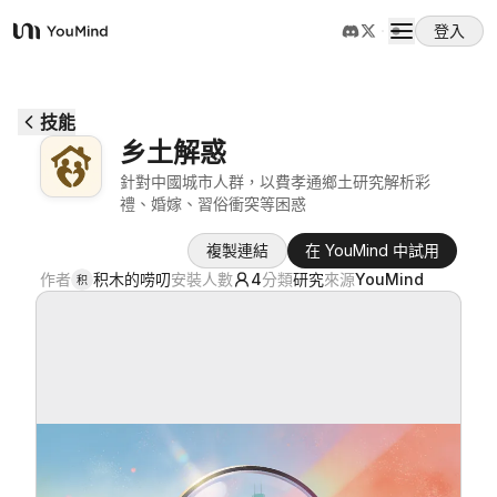
登入
YouMind
概覽
技能
乡土解惑
使用案例
針對中國城市人群，以費孝通鄉土研究解析彩
禮、婚嫁、習俗衝突等困惑
技能
複製連結
在 YouMind 中試用
作者
积木的唠叨
安裝人數
4
分類
研究
來源
YouMind
积
提示詞
定價
下載