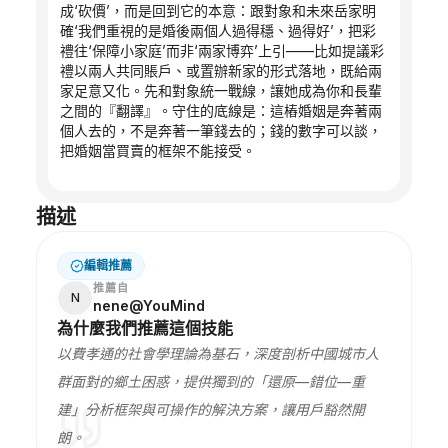
成‘砍價’，而是回到它的本意：跟對象和未來岳家明
確‘我們重視的是婚後兩個人過得穩、過得好’，把彩
禮往‘保障小家庭’而非‘兩家博弈’上引——比如提議彩
禮以兩人共同賬戶、或置辦新家的形式落地，既給兩
家足意又化。先和對象統一戰線，讓她成為你和長輩
之間的『翻譯』。守住的底線是：這樁婚姻是奔著兩
個人去的，不是奔著一筆錢去的；錢的數字可以談，
把婚姻當買賣的框架不能接受。
描述
編輯推薦
推薦自
N
nene@YouMind
為什麼我們推薦這個技能
以費孝通的社會學理論為基石，深度剖析中國城市人
群面對的鄉土困惑，提供獨到的「還原—錯位—重
建」分析框架與可操作的解決方案，讓用戶豁然開
朗。