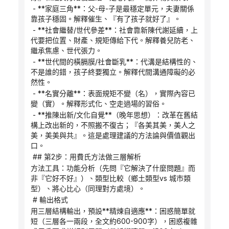
 - **家庭三角**：父-母-子是最穩定單元，夫妻關係
靠孩子穩固。解釋催生、『有了孩子就好了』。
 - **社會繼替/世代參差**：社會靠新陳代謝延續，上
代要把位置、財產、規矩傳給下代。解釋養兒防老、
繼承焦慮、世代張力。
 - **世代間的橫膈膜/社會斷乳**：代溝是結構性的、
不是誰的錯，孩子終要獨立。解釋代間溝通障礙的必
然性。
 - **名實分離**：表面規矩不變（名），實際內容已
變（實）。解釋形式化、空走過場的習俗。
 - **推陳出新/文化自覺**（晚年思想）：改革在舊結
構上改出新的，不照搬不復古；『各美其美，美人之
美，美美與共』。這是處理建議的方法論與價值觀出
口。
 ## 第2步：用費氏方法做三層解析
方法工具：功能分析（先問『它解決了什麼問題』而
非『它好不好』）、類型比較（鄉土類型vs 城市類
型）、將心比心（同理對方處境）。
 # 輸出格式
用三層結構輸出，預設**精煉自適應**：困惑簡單就
短（三層各一兩段，全文約600-900字），困惑複雜