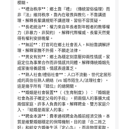
模糊。
 - **禮治秩序**：鄉土靠『禮』（傳統習俗倫理）而
非『法』維持秩序，靠內在敬畏與教化，不靠講道
理。解釋長輩講規矩不講道理、習俗不容質疑。
 - **長老統治**：權力來自年長者對年輕者的教導權
力（非暴力、非契約）。解釋代際權威、長輩天然覺
得有權利安排晚輩。
 - **無訟**：打官司在鄉土社會丟人，糾紛靠調解評
理。解釋家醜不外揚、不願走法律。
 - **男女有別**：鄉土為穩定刻意壓抑兩性情感，家
庭定位為事業合作而非情感共同體。解釋傳統婚姻先
成家後培養感情、情感表達匱乏。
 - **熟人社會/禮俗社會**：人口不流動、世代定居形
成的高信任熟人網絡（vs 城市陌生人/法理社會）。
這是幾乎所有『錯位』的總開關。
 - **婚姻是社會裝置**（《生育制度》）：『婚姻是
社會為孩子確定父母的手段』，把兩個人的事擴大成
兩個家庭、許多人負責的事。解釋聘金、雙方家庭介
入、『結婚是兩家人的事』。
 - **聘金本源**：費孝通視聘金為婚前經濟交換，本
質是維繫婚姻穩定的保障機制，目的是『合二姓之
好』和給女方婚後生活『定心丸』，而非物質索取。