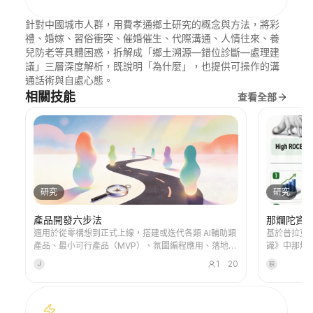
針對中國城市人群，用費孝通鄉土研究的概念與方法，將彩
禮、婚嫁、習俗衝突、催婚催生、代際溝通、人情往來、養
兒防老等具體困惑，拆解成「鄉土溯源—錯位診斷—處理建
議」三層深度解析，既說明「為什麼」，也提供可操作的溝
通話術與自處心態。
相關技能
查看全部
研究
研究
產品開發六步法
那爛陀資
適用於從零構想到正式上線，搭建或迭代各類 AI輔助類
基於普拉克
產品、最小可行產品（MVP）、氛圍編程應用、落地型
識》中那爛
產品、原型或功能模組。 該方法遵循六步閉環流程：需
深度分析。
1
20
J
积
求定義、內容生成、問題修復、效果核驗、版本發布、
告：六不投排
收集真實用戶回饋。 核心理念：AI 雖能生成程式碼，但
信號理論檢
產品研發依舊離不開清晰的目標訴求、短週期迭代、效
果校驗、部署落地與真實用戶使用資料支撐。