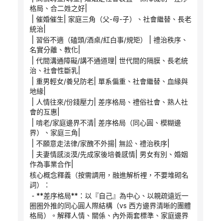
格局、合二姓之好|
 | 催婚催生| 家庭三角（父-母-子）、社會繼替、長老
統治|
 | 習俗不適（磕頭/酒桌/紅白事/規矩） | 禮治秩序、
名實分離、教化|
 | 代間溝通障礙/講不通道理| 世代間的隔膜、長老統
治、社會性斷乳|
 | 重男輕女/養兒防老| 單系偏重、社會繼替、血緣與
地緣|
 | 人情往來/份錢壓力| 差序格局、禮俗社會、熟人社
會的互惠|
 | 啃老/家庭邊界不清| 差序格局（同心圓、模糊邊
界）、家庭三角|
 | 不願意走法律/家醜不外揚| 無訟、禮治秩序|
 | 夫妻情感淡漠/先成家後培養感情| 男女有別、婚姻
作為事業合作|
核心概念釋義（按需調用，融進解析裡，不要堆砌名
詞）：
 - **差序格局**：以『自己』為中心、以親疏遠近一
圈圈外推的同心圓人際結構（vs 西方邊界清晰的團體
格局）。解釋人情、關係、內外兩套標準、家庭邊界