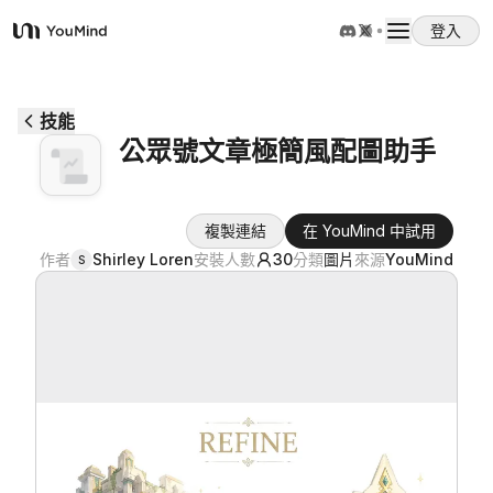
登入
YouMind
概覽
技能
公眾號文章極簡風配圖助手
使用案例
複製連結
在 YouMind 中試用
技能
作者
Shirley Loren
安裝人數
30
分類
圖片
來源
YouMind
S
提示詞
定價
下載