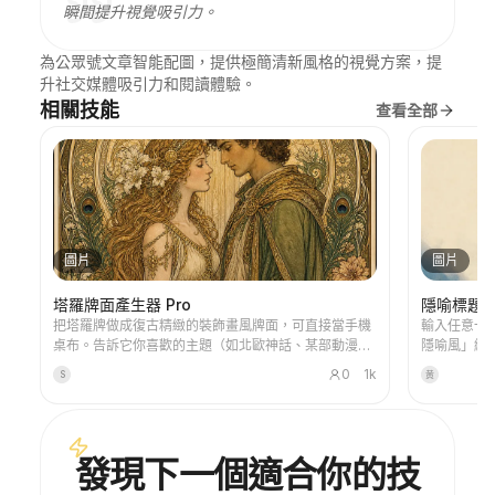
瞬間提升視覺吸引力。
為公眾號文章智能配圖，提供極簡清新風格的視覺方案，提
升社交媒體吸引力和閱讀體驗。
相關技能
查看全部
圖片
圖片
塔羅牌面產生器 Pro
隱喻標題
把塔羅牌做成復古精緻的裝飾畫風牌面，可直接當手機
輸入任意一
桌布。告訴它你喜歡的主題（如北歐神話、某部動漫／
隱喻風」編
遊戲IP）或想抽哪些牌，它就能產出風格統一、寓意精
+暖色點綴
0
1k
S
黄
美的塔羅牌圖。支援整套78張、單組或自選幾張，畫面
16:9 橫幅
精緻耐看、沒有粗糙的AI塑膠感。可配合YouMind定時
題圖。
任務實現每天早上自動抽牌＋解讀（需自行設定定時任
務）。
發現下一個適合你的技