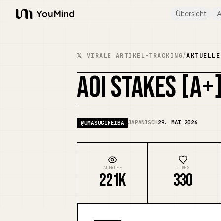
Übersicht
A
YouMind
𝕏 VIRALE ARTIKEL-TRACKING
/
AKTUELLE
AOI STAKES [A+
JAPANISCH
29. MAI 2026
@
UMASUGIKEIBA
AUFRUFE
LIKES
221K
330