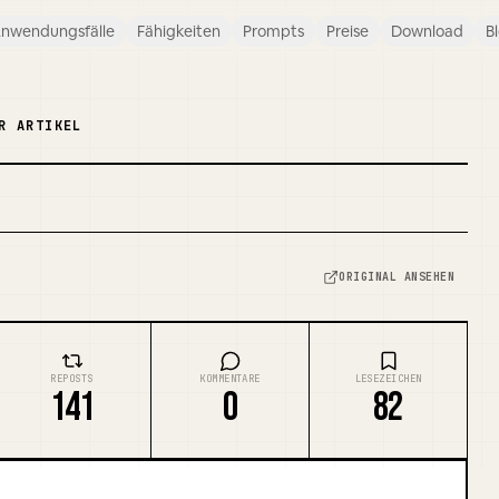
nwendungsfälle
Fähigkeiten
Prompts
Preise
Download
B
R ARTIKEL
]
COVER REMIXEN
ORIGINAL ANSEHEN
REPOSTS
KOMMENTARE
LESEZEICHEN
141
0
82