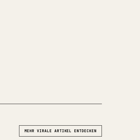
angtexte veröffentlichst, wird die
von Bildern, Tabellen und
am. YouMind macht aus einem ganzen
 einen sauberen, sofort postbaren
U 𝕏 TESTEN
MEHR VIRALE ARTIKEL ENTDECKEN