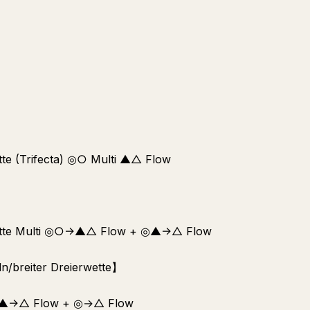
te (Trifecta) ◎○ Multi ▲△ Flow
wette Multi ◎○→▲△ Flow + ◎▲→△ Flow
eln/breiter Dreierwette】
 ◎▲→△ Flow + ◎→△ Flow