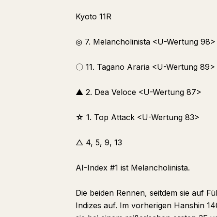
Kyoto 11R
◎ 7. Melancholinista <U-Wertung 98>
〇 11. Tagano Araria <U-Wertung 89>
▲ 2. Dea Veloce <U-Wertung 87>
☆ 1. Top Attack <U-Wertung 83>
△ 4, 5, 9, 13
AI-Index #1 ist Melancholinista.
Die beiden Rennen, seitdem sie auf F
Indizes auf. Im vorherigen Hanshin 1