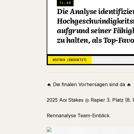
TL;DR
Die Analyse identifizier
Hochgeschwindigkeits
aufgrund seiner Fähig
zu halten, als Top-Favo
DEUTSCH (ÜBERSETZT)
JAPANISCH (ORIGINAL)
🔥 Die finalen Vorhersagen sind da 🔥
2025 Aoi Stakes ◎ Rapier 3. Platz (8. 
Rennanalyse Team-Einblick