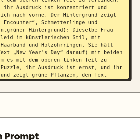
 ihr Ausdruck ist konzentriert und 
ich nach vorne. Der Hintergrund zeigt 
 Encounter“, Schmetterlinge und 
ntgrüner Hintergrund): Dieselbe Frau 
leid im künstlerischen Stil, mit 
Haarband und Holzohrringen. Sie hält 
ext „New Year's Day“ darauf) mit beiden 
m es mit dem oberen linken Teil zu 
Puzzle, ihr Ausdruck ist ernst, und ihr 
und zeigt grüne Pflanzen, den Text 
 Unteres rechtes Feld (Zitronengelber 
gelbes Kleid mit Sonnenblumenmuster, 
t das letzte untere rechte Puzzleteil 
das Puzzle zu vervollständigen. Die 
dige Muster „2026 New Year's Day Happy“ 
n Kopf zurück, blickt auf das fertige 
erfolgreichen, freudigen Lächeln. Die 
n Prompt
Licht und Konfetti hervor. Der 