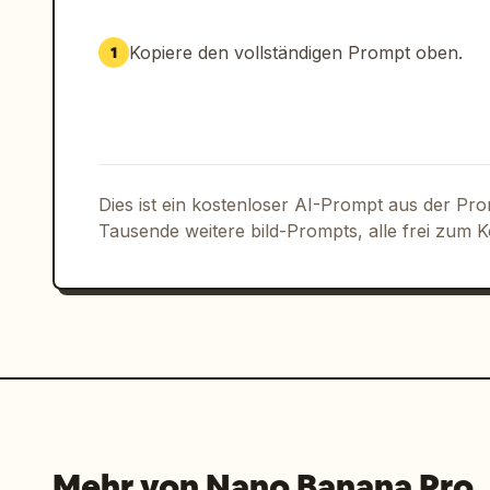
Hintergrund zeigt eine gelbe Sonne, de
Gesichter und Sonnenblumen. Die Puzzle
Kopiere den vollständigen Prompt oben.
1
Mitte zusammen, um ein vollständiges B
Ringlicht, 85-mm-Objektiv, Blende f/1
Interaktion, Stil eines Modemagazins.
Dies ist ein kostenloser AI-Prompt aus der Pr
Tausende weitere bild-Prompts, alle frei zum 
Mehr von Nano Banana Pro