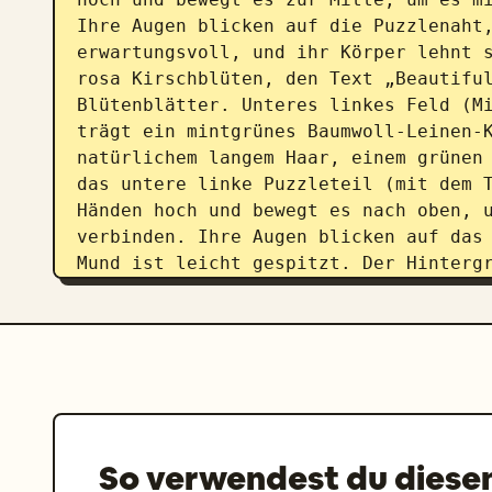
Ihre Augen blicken auf die Puzzlenaht,
erwartungsvoll, und ihr Körper lehnt s
rosa Kirschblüten, den Text „Beautiful
Blütenblätter. Unteres linkes Feld (Mi
trägt ein mintgrünes Baumwoll-Leinen-K
natürlichem langem Haar, einem grünen 
das untere linke Puzzleteil (mit dem T
Händen hoch und bewegt es nach oben, u
verbinden. Ihre Augen blicken auf das 
Mund ist leicht gespitzt. Der Hintergr
„Hope Grows“, neue Triebe und Blätter.
Hintergrund): Dieselbe Frau trägt ein 
Zöpfe mit gelben Schleifen. Sie schieb
(mit dem Text „Happy“ darauf) ein, um 
vier Teile bilden perfekt das vollstän
in der Mitte des Rahmens. Sie neigt de
Puzzle, ihr Gesicht strahlt vor einem 
So verwendest du diese
Mitte des Rahmens bricht mit goldenem 