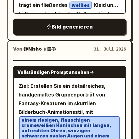
erstellen Sie einen Debüt-Nummernblock
trägt ein fließendes
Kleid und
weißes
rechten Horizont, 1 großen
sich mit der linken Hand auf dem Boden
mit genau „DEBUT NUMBER“ und einer
hält einen leuchtenden Vollmond in ihrer
Treibholzstamm, 1 großen Kristall-
ab. Hintergrund/Licht: Eine
riesigen „01“ sowie Strichcode-artigen
ausgestreckten Hand. Ihr Blick ist auf
Drachenflügel, 1 sich links kringelnden
traditionelle Veranda eines
Linien. Linkes mittleres Profil-Panel:
Bild generieren
Holzhauses
den Betrachter gerichtet und ihr
Drachenschwanz, 1 kleinen Seestern im
enthalten Sie genau 4 Profilzeilen:
mit offenen Shoji-Türen und einem
Ausdruck ist gelassen.
Sand nahe dem Textbereich und 2 kleine
„HEIGHT _ 158cm“, „BIRTHDAY _ 4.24“,
lebendig grünen Garten. Weiches
Von
@Nisho 👦🏻🙀
31. Juli 2026
dekorative emoji-artige Symbole in der
„VOICE _ Soft & Clear“, „CHARM _ Smile“,
natürliches Licht von oben links erzeugt
unteren Textzeile: eine Palme und eine
plus eine kleine Wellenform. Vertikaler
warme Lichtflecken auf der Haut, dem
GPT IMAGE 2
Gitarre. Umgebung: Tropischer Strand
Slogan auf der linken Seite in einem
Vollständigen Prompt ansehen
Haar und dem Boden.
mit türkisfarbenen Meereswellen, hellem
durchscheinenden Panel: „キミの心に、や
Komposition/Kamera: Vertikales 3:4-
Sand, üppig grünen Inselhügeln im
Ziel: Erstellen Sie ein detailreiches,
さしい歌を。“ (Ein sanftes Lied für dein
Seitenverhältnis. Knie- bis
Hintergrund, von oben links
handgemaltes Gruppenporträt von
Herz.) Oben rechts Release-Panel: „NEW
Ganzkörperporträt mit der Person im
hineinragenden Palmwedeln, riesigen,
Fantasy-Kreaturen im skurrilen
DIGITAL SINGLE“, großes Datum
Zentrum. Die Chibi-Charaktere sind
flauschigen weißen Kumuluswolken,
Bilderbuch-Animationsstil, mit
, „RELEASE“ und ein
2026 06.26 FRI
rhythmisch um sie herum verteilt.
einem riesigen, flauschigen
tiefblauem Himmel, funkelndem
Strichcode. Mittlere rechte Titellisten-
Geringe Schärfentiefe. Textur/Stil:
cremeweißen Kaninchen mit langen,
Sonnenlicht; eine sanfte Meeresbrise
Karte: enthalten Sie genau 5
aufrechten Ohren, winzigen
Hochauflösende fotorealistische
schwarzen ovalen Augen und einem
wird durch Haar und Kleidung