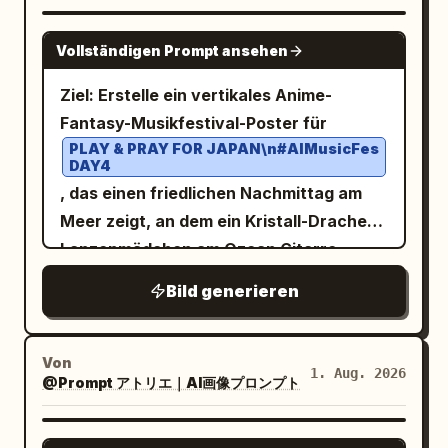
Chinesisch präzise wieder, ohne
ein glänzendes Idol-Werbelayout mit
ein Hase, ein Eichhörnchen, ein junges
auffälligen Rüschen und Spitze, jedoch
Sterne, Mond, Pflanzen und Edelsteine
zusätzlichen Text hinzuzufügen.
durchscheinenden UI-Panels,
Reh, ein Igel und ein kleiner Vogel.
GPT IMAGE 2
ohne explizite Nacktheit. Der
kombinieren. - Insgesamt mystische und
Vollständigen Prompt ansehen
holografischen Splittern,
Regenbogenfeuer wölbt sich über ihnen
Hintergrund ist in einem sehr blassen
hochwertige Anmutung. [Qualitäts-
Glitzereffekten, Bokeh und weichen
durch die Bäume. Panel 8 caption: “8.
Ziel: Erstelle ein vertikales Anime-
Pink gehalten, mit einem dünnen
Keywords] Meisterwerk, beste Qualität,
Musikwellen-Grafiken. Hauptmotiv: Ein
(14–15s) Happy Ending” with subcaption
Fantasy-Musikfestival-Poster für
dekorativen rechteckigen Rahmen in
ultra-detailliert, hochdetailliert, Fantasy-
einzelnes, wunderschönes Anime-
“The dragon laughs with joy as a tiny
PLAY & PRAY FOR JAPAN\n#AIMusicFes
Pink und genau 8 einfachen
Illustration, magische Atmosphäre,
DAY4
Mädchen, dargestellt von der Brust bis
rainbow flame dances above its nose.
Verzierungen: 4 geschwungene Ecken, 1
filmische Beleuchtung, kompliziertes
, das einen friedlichen Nachmittag am
zum Kopf, leicht über die Schulter zum
Everyone celebrates!” Bild: fröhliche
gestricheltes Herz oben links, 1 kleines
Goldornament, Tarotkarten-Stil,
Meer zeigt, an dem ein Kristall-Drachen-
Betrachter gedreht. Sie hat flauschiges,
Nahaufnahme des Drachen, der mit
Herz unten rechts und 2 funkelnde
holografisches Folien-Finish,
Lanzenmädchen am Ozean Gitarre
aschblondes/hellbeiges Haar, das zu
offenem Mund lacht, die Augen funkeln,
Sterne auf der rechten Seite. Nutze eine
Regenbogenreflexionen, prismatische
spielt. Leinwand: Hochformat 3:4 Poster,
einem lockeren, tiefen seitlichen Dutt
eine winzige Regenbogenflamme tanzt
Bild generieren
klare, luftige Ästhetik, weiche
Lichtbrechung, geprägte Goldfolie,
helle, hochauflösende Anime-
gebunden ist, mit windzerzausten
über seiner Nase, jubelnde Waldtiere im
Beleuchtung, subtile Schatten, keinen
reflektierende Edelstein-Highlights.
Illustration, unteres Drittel für
Strähnen und langem Pony, großen
Hintergrund verschwommen. Visueller
Text, kein Wasserzeichen und behalte
Typografie über hellem Sand reserviert.
Von
goldbraunen, funkelnden Augen, rosa
Stil: Cineastische 3D-Animation,
1. Aug. 2026
die allgemeine Farbpalette
@Prompt アトリエ｜AI画像プロンプト
Warmes tropisches Tageslicht, ruhige
Rouge und einem zarten Ausdruck mit
niedliche Pixar-artige
Pink, Weiß, Schwarz und sanftes Grau
und hoffnungsvolle Atmosphäre.
leicht geöffnetem Mund. Fügen Sie links
Charaktergestaltung, detaillierte
bei.
Hauptmotiv: Eine junge Fantasy-Frau mit
GPT IMAGE 2