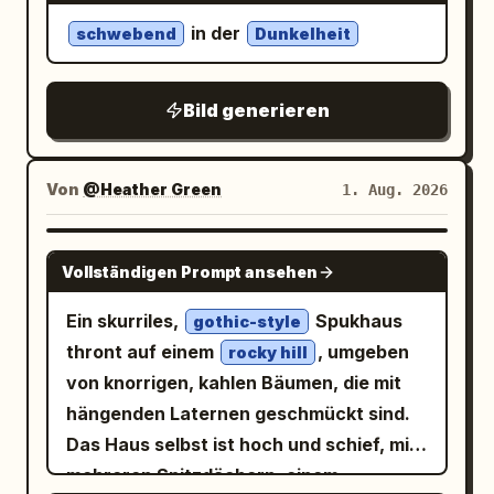
in der
schwebend
Dunkelheit
Bild generieren
Von
@Heather Green
1. Aug. 2026
NANO BANANA PRO
Vollständigen Prompt ansehen
Ein skurriles,
Spukhaus
gothic-style
thront auf einem
, umgeben
rocky hill
von knorrigen, kahlen Bäumen, die mit
hängenden Laternen geschmückt sind.
Das Haus selbst ist hoch und schief, mit
mehreren Spitzdächern, einem