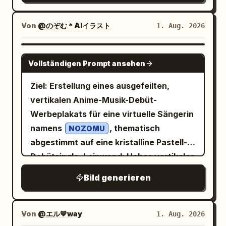
redaktionell und nicht kindlich wirken.
aufgerissene Augen, Rauchwirbel um
gerüschten Haarreif, einem schwarzen
die einzigartigen Merkmale des
Ordne die Informationen wie auf einer
das Nasenloch, kurz vor dem Niesen.
Kleid mit Puffärmeln und weißen
Charakters bei. - Folge der Komposition,
Von
@のぞむ＊AIイラスト
1. Aug. 2026
professionell publizierten Seite eines
Panel 6 caption: “6. (10–12s) Magical
Spitzenbesätzen, einer weißen Schürze,
den Symbolen, Requisiten, Posen und
Wörterbuchs für Lernende an:
Surprise” with subcaption “It sneezes!
einer kleinen grauen Schleife an der
der Weltanschauung des Rider-Waite-
prominentes Stichwort, kompakte
GPT IMAGE 2
Instead of fire, a HUGE burst of rainbow
Brust, einem mehrlagigen gerüschten
Vollständigen Prompt ansehen
Tarots. - Ändere das Outfit. - Gestalte
Aussprachezeile, klare Definitionen,
flames explodes out!” Bild:
Rock, weißen Overknee-Strümpfen mit
den Hintergrund fantastisch passend
hervorgehobene Beispielsätze und
Ziel: Erstellung eines ausgefeilten,
Seitenansicht des Drachen, der einen
Strumpfhaltern und weißen
zur Bedeutung der Karte. -
sauber gruppierte Lernmodule. Nutze
vertikalen Anime-Musik-Debüt-
massiven, funkelnden Regenbogenstrahl
Manschetten. Verwende feine
Hochauflösende Fantasy-Illustration. -
großzügige Weißräume. Verwende reine
Werbeplakats für eine virtuelle Sängerin
niest, helle gesättigte Farben, glitzernde
Linienführung, weiches Cel-Shading,
Luxuriöses Design, das Jugendstil und
Flat-Farben und klare Linienführung.
namens
, thematisch
Glut. Panel 7 caption: “7. (12–14s)
NOZOMU
zarte Rouge-Töne und einen niedlichen,
gotische Fantasy vereint. - Vertikales
Keine Verläufe, Schatten, 3D-Effekte,
abgestimmt auf eine kristalline Pastell-
Wonder” with subcaption “Animals stare
hochwertigen japanischen Anime-Stil
Seitenverhältnis von 2:3. - Komposition,
Glanzeffekte, Fotorealismus, visuelle
Debütsingle. Leinwand: Hohes vertikales
in amazement as the rainbow flames
mit einer sanften, romantischen
die die gesamte Karte zeigt.
Unordnung, Logos oder Wasserzeichen.
Plakat, Hochformat, hohe Auflösung,
light up the whole forest.” Bild: weitere
Stimmung. Die Komposition ist zentriert,
Bild generieren
[Kartendesign] - Luxuriöser goldener
Halte den gesamten Fließtext dunkel und
luftiger weißer Hintergrund mit blass-
Einstellung mit dem Drachen in der
Ganzkörperaufnahme von Kopf bis zu
Zierrahmen. - Römische Ziffern oben (0-
lesbar. Gib das bereitgestellte Englisch,
himmelblauen, lavendelfarbenen und
Mitte, umgeben von genau 5 sichtbaren
den Oberschenkeln/Füßen, die am
XXI). - Englischer Kartenname unten. -
die IPA-Lautschrift und das vereinfachte
rosafarbenen Verläufen. Verwenden Sie
Waldtieren, die ehrfürchtig zuschauen:
Von
@エル💙way
1. Aug. 2026
unteren Rand beschnitten sind, mit
Verzierungen, die feine Schnitzereien,