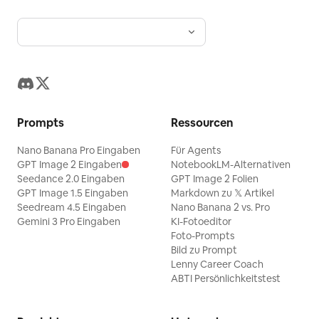
Profilzeilen, Titel, Player-Tasten,
hellblauer, lächelnder Baby-Dinosaurier
Tourstopps und Blumencluster und
mittig rechts; 10 rote, stachelige Fuchs-
fügen Sie keine zusätzlichen Charaktere
Eidechsen-Kreatur ganz rechts im
hinzu.
Vordergrund; 11 graue,
entenschnabelartige Vogelkreatur vorne
links-mittig mit offenem Schnabel; 12
Prompts
Ressourcen
blaue, froschartige Kreatur unten links-
Nano Banana Pro Eingaben
Für Agents
mittig mit gelben Augen; 13 kleiner
GPT Image 2 Eingaben
NotebookLM-Alternativen
grüner Frosch auf einem Stein in der
Seedance 2.0 Eingaben
GPT Image 2 Folien
GPT Image 1.5 Eingaben
Markdown zu 𝕏 Artikel
Nähe des blauen Frosches; 14 langer
Seedream 4.5 Eingaben
Nano Banana 2 vs. Pro
roter Salamander-Drache ganz links im
Gemini 3 Pro Eingaben
KI-Fotoeditor
Foto-Prompts
Vordergrund mit Schnurrhaaren und
Bild zu Prompt
einem breiten Maul; 15 kleine grüne
Lenny Career Coach
Eidechse mit langem Hals unten links; 16
ABTI Persönlichkeitstest
brauner, runder Salamander unten links-
mittig; 17 graue, runde Kröte daneben; 18