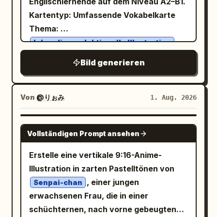
Englischlernende auf dem Niveau A2–B1.
alone, looking determined.” Bild: weiter
Inneren, das eine dicke, dichte und
Kartentyp: Umfassende Vokabelkarte
Establishing Shot des Drachen, der auf
glatte Textur aufweist. Oben links wird
Thema:
einem Waldpfad auf einer leuchtenden
mit
magischen Lichtung steht, umgeben von
lebendige redaktionelle Illustration
dicken und verspielten
Palette: Sonniges Klassenzimmer
Schmetterlingen und Blumen. Panel 2
handgezeichneten Schriftarten
Bild generieren
Farben:
caption: “2. (2–4s) Determination” with
'猫山王榴莲' (Musang King Durian) mit
Primäres Kobaltblau #2563EB,
subcaption “The dragon puffs its
goldgelber Füllung, cremeweißen
sekundäres Korallenrot #FF6B5C,
cheeks, takes a huge breath, and
Von
@りぉみ
1. Aug. 2026
Innenlinien und dunkelgrünen
sekundäres Zitronengelb #FFD84D,
sekundäres Himmelblau #7DD3FC,
spreads its wings.” Bild: mittlere
Außenkonturen präsentiert; der
dunkler Text #17324D, warmer
cremefarbener Hintergrund #FFF9E8
Nahaufnahme des Drachen, der die
Untertitel '金黄绵密 浓香细滑' ist auf
GPT IMAGE 2
Vollständigen Prompt ansehen
. Stelle den folgenden Text präzise dar:
Augen zukneift, die Wangen aufbläht,
einem olivgrünen wellenförmigen Band
/ˈlaɪ.brər.i/ noun Bibliothek
library
die Flügel ausbreitet und sich
platziert, wobei das englische 'MUSANG
Erstelle eine vertikale 9:16-Anime-
Places where people can read or borrow
dramatisch vorbereitet. Panel 3 caption:
KING DURIAN' in einem kreisförmigen
Illustration in zarten Pastelltönen von
books and other materials. We borrowed
“3. (4–6s) Failure” with subcaption “It
Siegelformat erscheint. Fügen Sie dem
, einer jungen
Senpai-chan
two books from the library. We borrowed
exhales with all its strength… but only a
Hintergrund tropische Blätter,
erwachsenen Frau, die in einer
two books from the library. COMMON
tiny puff of smoke comes out.” Bild:
Fruchtaroma-Kurven, Fruchtfleisch-
schüchternen, nach vorne gebeugten