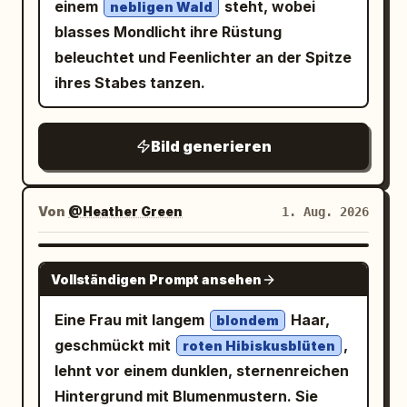
Stimmung ist rein, sanft, verträumt und
einem
steht, wobei
nebligen Wald
und teilweise um sie herum befindet sich
Charakter/Ausdruck: Das Gesicht ist
leicht melancholisch. Zentrales
blasses Mondlicht ihre Rüstung
ein großer türkisfarbener Kristall-
leicht nach links gedreht, während sie
Titeldesign: Platzieren Sie einen großen,
beleuchtet und Feenlichter an der Spitze
Drachenflügel und ein schlangenartiger
mit einem sanften, freundlichen Lächeln
leuchtenden, kursiven Songtitel
ihres Stabes tanzen.
Drachenschwanz aus durchscheinenden
in die Kamera schaut. Weiches ovales
im unteren mittleren Bereich
Lumière
Aqua-Schuppen, facettierten
Gesicht, mandelförmige hellbraune
in neon-weiß-rosa Schrift, mit einer
Bild generieren
Kristallmembranen, Bronze-/Goldfiligran
Augen und natürliche, dünne
schwachen, unterstrichenen Lichtspur
und juwelenartigen Akzenten. Füge
Augenbrauen. Ihr braunes langes Haar
und Glitzereffekten. Darunter fügen Sie
funkelnde blaue Kristallcluster um das
ist zu einem hohen Half-Up-Style mit
kleine japanische Katakana hinzu, die „ル
Von
@Heather Green
1. Aug. 2026
Treibholz und den Sand hinzu,
dünnem Pony und kleinen
ミエール“ lesen. Fügen Sie über dem Titel
besonders in der Nähe ihrer Füße und
hellblauen Blumendekorationen
ein kleines diagonales blaues Etikett mit
NANO BANANA PRO
rechts vom Stamm. Sichtbare Elemente:
frisiert. Kleidung/Pose: Ein ärmelloses
Vollständigen Prompt ansehen
der Aufschrift „のぞむ Debut Single“
Enthalte genau 1 sitzendes Mädchen mit
Strickoberteil in
mit V-
Hellblau
hinzu. Plakattext und Layout: Oben links:
Eine Frau mit langem
Haar,
blondem
Katzenohren, 1 elektrische Gitarre, 1
Ausschnitt und spitzenartigen Mustern,
großer Künstlername „NOZOMU“ in
geschmückt mit
,
roten Hibiskusblüten
schlafenden braun-weißen Hund mit
kombiniert mit einem weißen,
blassblauem Verlauf, mit kleinerem
lehnt vor einem dunklen, sternenreichen
grünem Halsband zu ihren Füßen, 1
ausgestellten langen Rock. Sie hält die
japanischem „のぞむ“ darunter. Darunter
Hintergrund mit Blumenmustern. Sie
entferntes weißes Segelschiff am
Flasche mit der rechten Hand und stützt