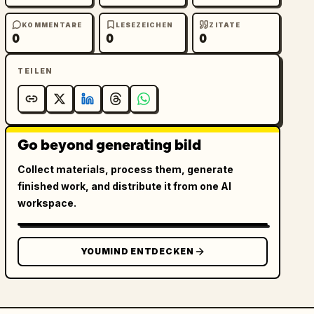
KOMMENTARE
LESEZEICHEN
ZITATE
0
0
0
TEILEN
Go beyond generating bild
Collect materials, process them, generate
finished work, and distribute it from one AI
workspace.
YOUMIND ENTDECKEN