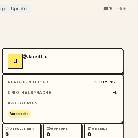
log
Updates
@Jared Liu
J
VERÖFFENTLICHT
13. Dez. 2025
ORIGINALSPRACHE
EN
KATEGORIEN
Vorderseite
GEFÄLLT MIR
AUFRUFE
GETEILT
0
0
0