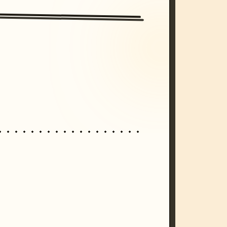
/imagine prompt: cinematic, cyberpunk s
unset, neon colors, 8k --v 6.0