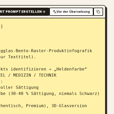
MIT PROMPT ERSTELLEN
Vor der Übersetzung
]

gglas-Bento-Raster-Produktinfografik 
ur Texttitel).

kts identifizieren → „Heldenfarbe“

EL / MEDIZIN / TECHNIK

:

oller Sättigung

be (30-40 % Sättigung, niemals Schwarz)

hentisch, Premium), 3D-Glasversion 