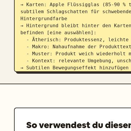
→ Karten: Apple Flüssigglas (85-90 % t
subtilem Schlagschatten für schwebende
Hintergrundfarbe

→ Hintergrund bleibt hinter den Karten
befinden [eine auswählen]:

  - Ätherisch: Produktessenz, leichte Kaustik, abstraktes Leuchten

  - Makro: Nahaufnahme der Produkttextur, stark unscharf

  - Muster: Produkt weich wiederholt mit 10-15 % Deckkraft

  - Kontext: relevante Umgebung, unscharf + entsättigt

→ Subtilen Bewegungseffekt hinzufügen

→ Asymmetrisches Bento-Raster, 16:9 Qu
→ Heldenkarte: 28-30 % | Informationsm
4) Modulinhalte (8 Karten):

M1 — Held: Produkt dargestellt als ech
Interpretation (eine auswählen) in sch
M2 — Kernvorteile: 4 einzigartige Vort
M3 — Anwendung: 4 Anwendungsmethoden +
So verwendest du diese
M4 — Schlüsselkennzahlen: 5 EXAKTE Dat
Format: [Symbol] [Bezeichnung] [Fettge