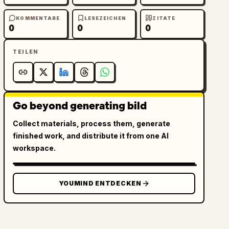
KOMMENTARE
LESEZEICHEN
ZITATE
0
0
0
TEILEN
Go beyond generating bild
Collect materials, process them, generate
finished work, and distribute it from one AI
workspace.
YOUMIND ENTDECKEN