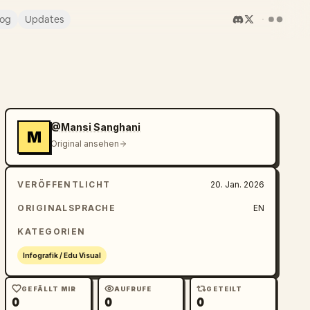
log
Updates
@Mansi Sanghani
M
Original ansehen
VERÖFFENTLICHT
20. Jan. 2026
ORIGINALSPRACHE
EN
KATEGORIEN
Infografik / Edu Visual
GEFÄLLT MIR
AUFRUFE
GETEILT
0
0
0