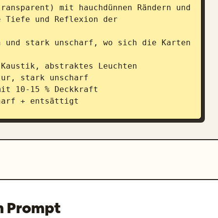
ransparent) mit hauchdünnen Rändern und 
 Tiefe und Reflexion der 
 und stark unscharf, wo sich die Karten 
erformat

odule: 70-72 %

tes Foto / 3D-Glas / stilisierte 
öner Form + Produktnamenetikett

eile + Heldenfarben-Symbole

 Symbole

n Prompt
enpunkte

druckter Wert] [Einheit]
