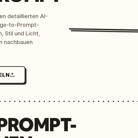
n detaillierten AI-
age-to-Prompt-
 Stil und Licht,
en nachbauen
ELN
 PROMPT-