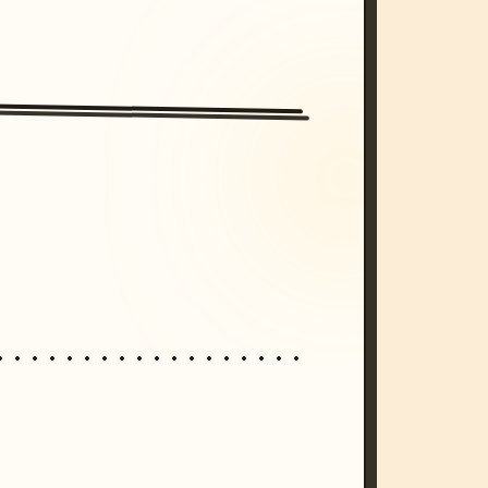
/imagine prompt: cinematic, cyberpunk s
unset, neon colors, 8k --v 6.0