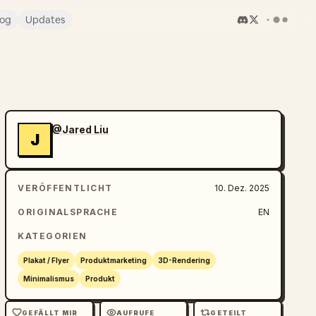
log
Updates
@Jared Liu
J
VERÖFFENTLICHT
10. Dez. 2025
ORIGINALSPRACHE
EN
KATEGORIEN
Plakat / Flyer
Produktmarketing
3D-Rendering
Minimalismus
Produkt
GEFÄLLT MIR
AUFRUFE
GETEILT