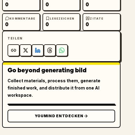
0
0
0
KOMMENTARE
LESEZEICHEN
ZITATE
0
0
0
TEILEN
Go beyond generating bild
Collect materials, process them, generate
finished work, and distribute it from one AI
workspace.
YOUMIND ENTDECKEN