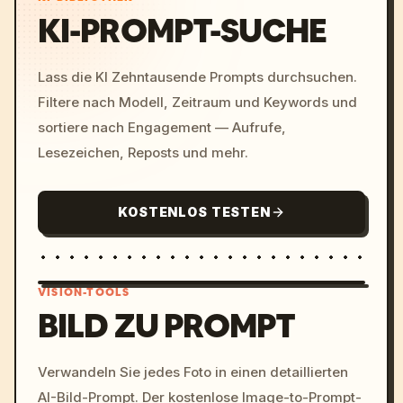
KI-PROMPT-SUCHE
Lass die KI Zehntausende Prompts durchsuchen.
Filtere nach Modell, Zeitraum und Keywords und
sortiere nach Engagement — Aufrufe,
Lesezeichen, Reposts und mehr.
KOSTENLOS TESTEN
VISION-TOOLS
BILD ZU PROMPT
/imagine prompt: cinemati
Verwandeln Sie jedes Foto in einen detaillierten
c, cyberpunk sunset, neon
AI-Bild-Prompt. Der kostenlose Image-to-Prompt-
colors, 8k --v 6.0