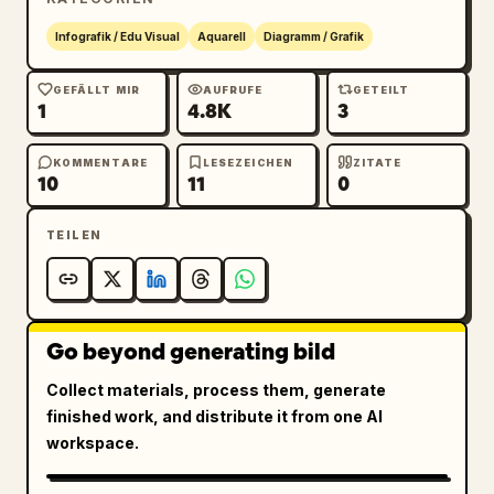
Infografik / Edu Visual
Aquarell
Diagramm / Grafik
GEFÄLLT MIR
AUFRUFE
GETEILT
1
4.8K
3
KOMMENTARE
LESEZEICHEN
ZITATE
10
11
0
TEILEN
Go beyond generating bild
Collect materials, process them, generate
finished work, and distribute it from one AI
workspace.