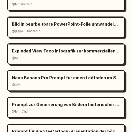
@Mr.pinecone
Bild in bearbeitbare PowerPoint-Folie umwandeln Prompt
@炎鎮🔥 - ₿onochin -
Exploded View Taco Infografik zur kommerziellen Nutzung
@𝐌
Nano Banana Pro Prompt für einen Leitfaden im Stil eines Strategie-Guides
@花笠
Prompt zur Generierung von Bildern historischer Orte
@Min Choi
Prompt für die 3D-Cartoon-Präsentation der höchsten Gebäude der Stadt