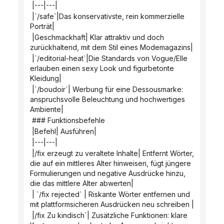
 |---|---|
 |`/safe`|Das konservativste, rein kommerzielle 
Porträt|
 |Geschmackhaft| Klar attraktiv und doch 
zurückhaltend, mit dem Stil eines Modemagazins|
 |`/editorial-heat`|Die Standards von Vogue/Elle 
erlauben einen sexy Look und figurbetonte 
Kleidung|
 |`/boudoir`| Werbung für eine Dessousmarke: 
anspruchsvolle Beleuchtung und hochwertiges 
Ambiente|
 ### Funktionsbefehle
 |Befehl| Ausführen|
 |---|---|
 |/fix erzeugt zu veraltete Inhalte| Entfernt Wörter, 
die auf ein mittleres Alter hinweisen, fügt jüngere 
Formulierungen und negative Ausdrücke hinzu, 
die das mittlere Alter abwerten|
 | `/fix rejected` | Riskante Wörter entfernen und 
mit plattformsicheren Ausdrücken neu schreiben |
 |/fix Zu kindisch`| Zusätzliche Funktionen: klare 