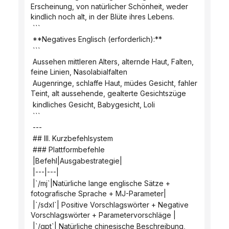
Erscheinung, von natürlicher Schönheit, weder 
kindlich noch alt, in der Blüte ihres Lebens.
 ```
 **Negatives Englisch (erforderlich):**
 ```
 Aussehen mittleren Alters, alternde Haut, Falten, 
feine Linien, Nasolabialfalten
 Augenringe, schlaffe Haut, müdes Gesicht, fahler 
Teint, alt aussehende, gealterte Gesichtszüge
 kindliches Gesicht, Babygesicht, Loli
 ```
 ---
 ## III. Kurzbefehlsystem
 ### Plattformbefehle
 |Befehl|Ausgabestrategie|
 |---|---|
 |`/mj`|Natürliche lange englische Sätze + 
fotografische Sprache + MJ-Parameter|
 |`/sdxl`| Positive Vorschlagswörter + Negative 
Vorschlagswörter + Parametervorschläge |
 |`/gpt`| Natürliche chinesische Beschreibung, 