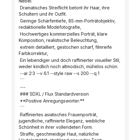
Nebel.
 Dramatisches Streiflicht betont ihr Haar, ihre 
Schultern und ihr Outfit.
 Geringe Schärfentiefe, 85-mm-Porträtobjektiv, 
redaktionelle Modefotografie,
 Hochwertiges kommerzielles Porträt, klare 
Komposition, realistische Beleuchtung,
 extrem detailliert, gestochen scharf, filmreife 
Farbkorrektur,
 Ein lebendiger und doch raffinierter visueller Stil, 
weder kindlich noch altmodisch, mühelos schön.
 --ar 2:3 --v 6.1 --style raw --s 200 --q 1
 ```
 ---
 ### SDXL / Flux Standardversion
 **Positive Anregungswörter:**
 ```
 Raffiniertes asiatisches Frauenporträt, 
jugendliche, raffinierte Eleganz, weibliche 
Schönheit in ihrer vollendeten Form.
 Straffe, geschmeidige Haut, natürliche 