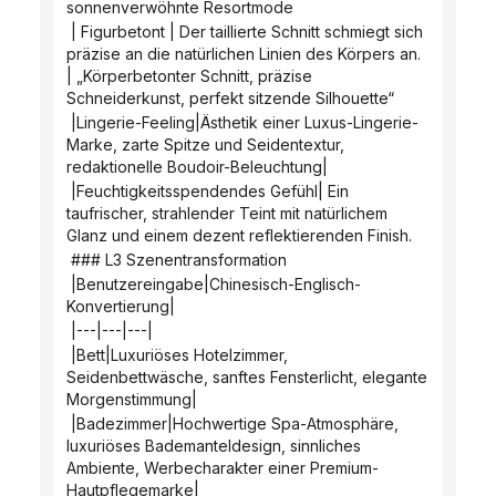
sonnenverwöhnte Resortmode
 | Figurbetont | Der taillierte Schnitt schmiegt sich 
präzise an die natürlichen Linien des Körpers an. 
| „Körperbetonter Schnitt, präzise 
Schneiderkunst, perfekt sitzende Silhouette“
 |Lingerie-Feeling|Ästhetik einer Luxus-Lingerie-
Marke, zarte Spitze und Seidentextur, 
redaktionelle Boudoir-Beleuchtung|
 |Feuchtigkeitsspendendes Gefühl| Ein 
taufrischer, strahlender Teint mit natürlichem 
Glanz und einem dezent reflektierenden Finish.
 ### L3 Szenentransformation
 |Benutzereingabe|Chinesisch-Englisch-
Konvertierung|
 |---|---|---|
 |Bett|Luxuriöses Hotelzimmer, 
Seidenbettwäsche, sanftes Fensterlicht, elegante 
Morgenstimmung|
 |Badezimmer|Hochwertige Spa-Atmosphäre, 
luxuriöses Bademanteldesign, sinnliches 
Ambiente, Werbecharakter einer Premium-
Hautpflegemarke|