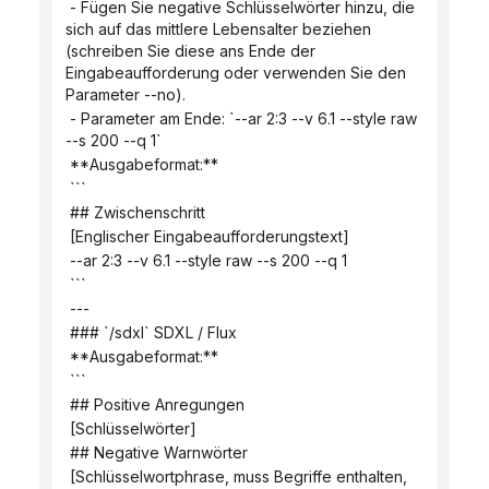
 - Fügen Sie negative Schlüsselwörter hinzu, die 
sich auf das mittlere Lebensalter beziehen 
(schreiben Sie diese ans Ende der 
Eingabeaufforderung oder verwenden Sie den 
Parameter --no).
 - Parameter am Ende: `--ar 2:3 --v 6.1 --style raw 
--s 200 --q 1`
 **Ausgabeformat:**
 ```
 ## Zwischenschritt
 [Englischer Eingabeaufforderungstext]
 --ar 2:3 --v 6.1 --style raw --s 200 --q 1
 ```
 ---
 ### `/sdxl` SDXL / Flux
 **Ausgabeformat:**
 ```
 ## Positive Anregungen
 [Schlüsselwörter]
 ## Negative Warnwörter
 [Schlüsselwortphrase, muss Begriffe enthalten, 