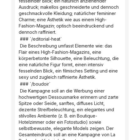
fesselnder Blick; ein natürlich anziehender 
Ausdruck; makellos geschneiderte und dennoch 
geschmackvolle Kleidung; natürlicher femininer 
Charme; eine Ästhetik wie aus einem High-
Fashion-Magazin; optisch beeindruckend und 
dennoch raffiniert.
 ### `/editorial-heat`
 Die Beschreibung umfasst Elemente wie: das 
Flair eines High-Fashion-Magazins, eine 
körperbetonte Silhouette, eine Beleuchtung, die 
eine natürliche Figur formt, einen intensiv 
fesselnden Blick, ein filmisches Setting und eine 
sexy und zugleich raffinierte Ästhetik.
 ### `/boudoir`
 Die Kampagne soll an die Werbung einer 
hochwertigen Dessousmarke erinnern und zarte 
Spitze oder Seide, sanftes, diffuses Licht, 
dezente Streifbeleuchtung, ein elegantes und 
stilvolles Ambiente (z. B. ein Boutique-
Hotelzimmer oder ein Fotostudio) sowie 
selbstbewusste, elegante Models zeigen. Der 
Gesamteindruck soll an eine Kampagne von La 