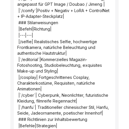
angepasst für GPT Image / Doubao / Jimeng |
 |`/comfy`|Positiv + Negativ + LoRA + ControlNet 
+ IP-Adapter-Steckplatz|
 ### Stilanweisungen
 |Befehl|Richtung|
 |---|---|
 |/selfie| Realistisches Selfie, hochwertige 
Frontkamera, natürliche Beleuchtung und 
authentische Hautstruktur|
 |`/editorial`|Kommerzielles Magazin-
Fotoshooting, Studiobeleuchtung, exquisites 
Make-up und Styling|
 |/cosplay| Fortgeschrittenes Cosplay, 
Charakterkostüme, Requisiten, natürliche 
Animationen|
 |`/cyber`| Cyberpunk, Neonlichter, futuristische 
Kleidung, filmreife Regennacht|
 |`/hanfu`| Traditioneller chinesischer Stil, Hanfu, 
Seide, Jadeornamente, poetischer Innenhof|
 ### Richtlinien zur Inhaltsbewertung
 |Befehle|Strategien|