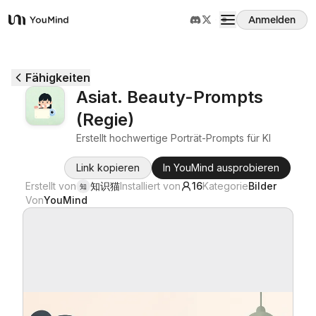
Anmelden
YouMind
Übersicht
Fähigkeiten
Asiat. Beauty-Prompts
Anwendungsfälle
(Regie)
Erstellt hochwertige Porträt-Prompts für KI
Fähigkeiten
Link kopieren
In YouMind ausprobieren
Erstellt von
知识猫
Installiert von
16
Kategorie
Bilder
知
Prompts
Von
YouMind
Preise
Download