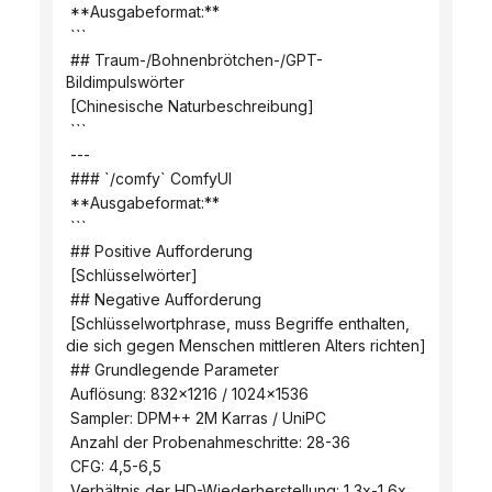
 **Ausgabeformat:**
 ```
 ## Traum-/Bohnenbrötchen-/GPT-
Bildimpulswörter
 [Chinesische Naturbeschreibung]
 ```
 ---
 ### `/comfy` ComfyUI
 **Ausgabeformat:**
 ```
 ## Positive Aufforderung
 [Schlüsselwörter]
 ## Negative Aufforderung
 [Schlüsselwortphrase, muss Begriffe enthalten, 
die sich gegen Menschen mittleren Alters richten]
 ## Grundlegende Parameter
 Auflösung: 832x1216 / 1024x1536
 Sampler: DPM++ 2M Karras / UniPC
 Anzahl der Probenahmeschritte: 28-36
 CFG: 4,5-6,5
 Verhältnis der HD-Wiederherstellung: 1,3x-1,6x