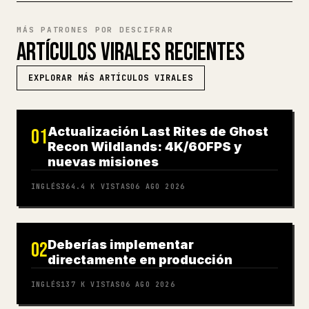
MÁS PATRONES POR DESCIFRAR
ARTÍCULOS VIRALES RECIENTES
EXPLORAR MÁS ARTÍCULOS VIRALES
Actualización Last Rites de Ghost
01
Recon Wildlands: 4K/60FPS y
nuevas misiones
INGLÉS
364.4 K
VISTAS
06 AGO 2026
Deberías implementar
02
directamente en producción
INGLÉS
137 K
VISTAS
06 AGO 2026