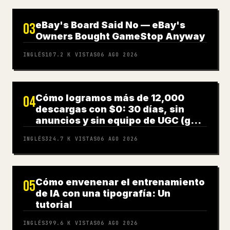
eBay's Board Said No — eBay's
03
Owners Bought GameStop Anyway
INGLÉS
107.2 K
VISTAS
06 AGO 2026
Cómo logramos más de 12,000
04
descargas con $0: 30 días, sin
anuncios y sin equipo de UGC (guía
completa)
INGLÉS
324.7 K
VISTAS
06 AGO 2026
Cómo envenenar el entrenamiento
05
de IA con una tipografía: Un
tutorial
INGLÉS
399.6 K
VISTAS
06 AGO 2026