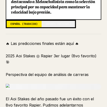
destacando a Melancholinista como la selección
principal por su capacidad para mantener la
Blog
velocidad bajo presión.
Actualizaciones
ESPAÑOL (TRADUCIDO)
JAPONÉS (ORIGINAL)
🔥 Las predicciones finales están aquí 🔥
2025 Aoi Stakes ◎ Rapier 3er lugar (8vo favorito)
🎯
Perspectiva del equipo de análisis de carreras
El Aoi Stakes del año pasado fue un éxito con el
8vo favorito Rapier. Pudimos adelantarnos