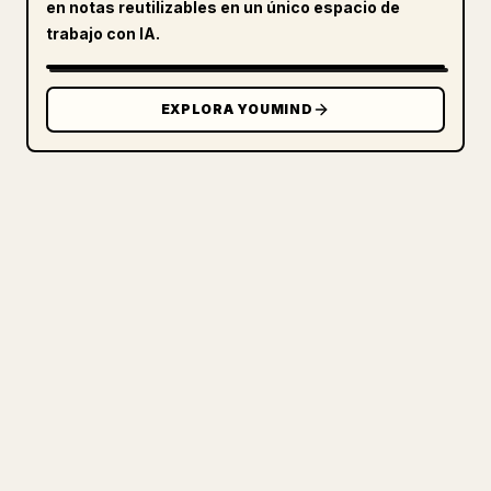
en notas reutilizables en un único espacio de
trabajo con IA.
EXPLORA YOUMIND
PARA CREADORES
CONVIERTE TU MARKDOWN EN UN
ARTÍCULO DE 𝕏 IMPECABLE
Cuando publicas tus propios textos
largos, dar formato en 𝕏 a imágenes,
tablas y bloques de código es un