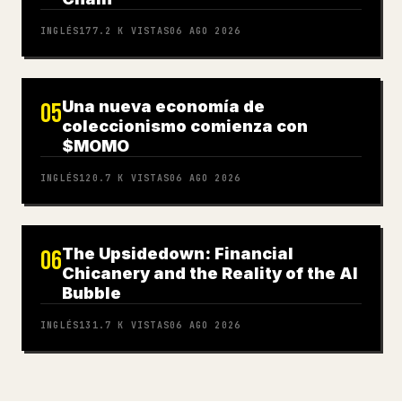
INGLÉS
177.2 K
VISTAS
06 AGO 2026
Una nueva economía de
05
coleccionismo comienza con
$MOMO
INGLÉS
120.7 K
VISTAS
06 AGO 2026
The Upsidedown: Financial
06
Chicanery and the Reality of the AI
Bubble
INGLÉS
131.7 K
VISTAS
06 AGO 2026