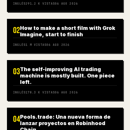
INGLÉS
291.2 K
VISTAS
06 AGO 2026
How to make a short film with Grok
02
Imagine, start to finish
INGLÉS
1 M
VISTAS
06 AGO 2026
The self-improving AI trading
03
machine is mostly built. One piece
left.
INGLÉS
178.3 K
VISTAS
06 AGO 2026
Pools.trade: Una nueva forma de
04
lanzar proyectos en Robinhood
Chain