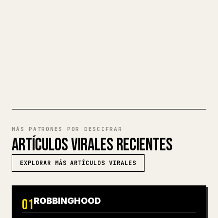
fastidio. YouMind convierte un borrador
completo en Markdown en un artículo de 𝕏
impecable y listo para publicar.
PRUEBA MARKDOWN A 𝕏
MÁS PATRONES POR DESCIFRAR
ARTÍCULOS VIRALES RECIENTES
EXPLORAR MÁS ARTÍCULOS VIRALES
ROBBINGHOOD
01