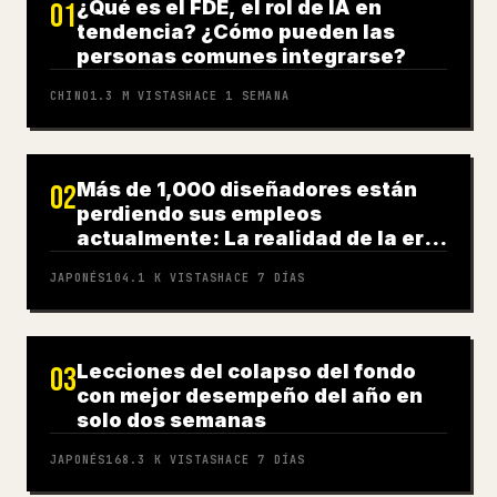
¿Qué es el FDE, el rol de IA en
01
tendencia? ¿Cómo pueden las
personas comunes integrarse?
CHINO
1.3 M
VISTAS
HACE 1 SEMANA
Más de 1,000 diseñadores están
02
perdiendo sus empleos
actualmente: La realidad de la era
de la IA
JAPONÉS
104.1 K
VISTAS
HACE 7 DÍAS
Lecciones del colapso del fondo
03
con mejor desempeño del año en
solo dos semanas
JAPONÉS
168.3 K
VISTAS
HACE 7 DÍAS