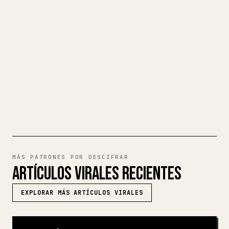
largos, dar formato en 𝕏 a imágenes,
tablas y bloques de código es un
fastidio. YouMind convierte un borrador
completo en Markdown en un artículo de 𝕏
impecable y listo para publicar.
PRUEBA MARKDOWN A 𝕏
MÁS PATRONES POR DESCIFRAR
ARTÍCULOS VIRALES RECIENTES
EXPLORAR MÁS ARTÍCULOS VIRALES