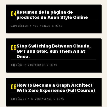
Resumen de la página de
04
productos de Aeon Style Online
JAPONÉS
158 K
VISTAS
HACE 6 DÍAS
Stop Switching Between Claude,
05
GPT and Grok. Run Them All at
Once.
INGLÉS
2 M
VISTAS
HACE 7 DÍAS
How to Become a Graph Architect
06
With Zero Experience (Full Course)
INGLÉS
204.4 K
VISTAS
HACE 7 DÍAS