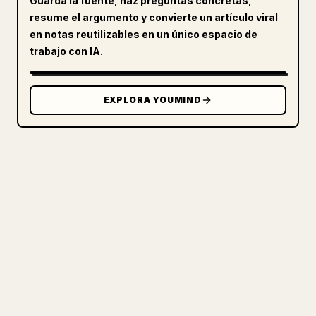
Guarda la fuente, haz preguntas concretas,
resume el argumento y convierte un artículo viral
en notas reutilizables en un único espacio de
trabajo con IA.
EXPLORA YOUMIND
PARA CREADORES
CONVIERTE TU MARKDOWN EN UN
ARTÍCULO DE 𝕏 IMPECABLE
Cuando publicas tus propios textos