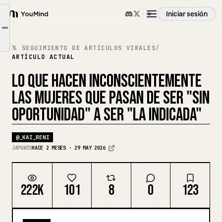
El momento en que "la chica que creía entender se volvió incomprensible".
Iniciar sesión
YouMind
① Por qué las "chicas buenas" terminan siendo "sin oportunidad"
Article outline
Resumen
② Los "patrones esperados" que consolidan la "falta de oportunidad" 👇
𝕏 SEGUIMIENTO DE ARTÍCULOS VIRALES
/
ARTÍCULO ACTUAL
③ El "momento inesperado" que lo cambia todo a "la indicada"
Casos de uso
LO QUE HACEN INCONSCIENTEMENTE
LAS MUJERES QUE PASAN DE SER "SIN
Habilidades
OPORTUNIDAD" A SER "LA INDICADA"
@
_KAI_RENI
Prompts
JAPONÉS
HACE 2 MESES · 29 MAY 2026
Precios
222K
101
8
0
123
Descargar