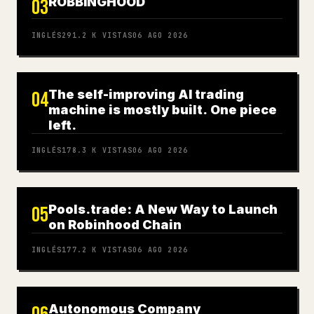
ROBBINGHOOD
03
INGLÉS
291.2 K
VISTAS
06 AGO 2026
The self-improving AI trading
04
machine is mostly built. One piece
left.
INGLÉS
178.3 K
VISTAS
06 AGO 2026
Pools.trade: A New Way to Launch
05
on Robinhood Chain
INGLÉS
177.2 K
VISTAS
06 AGO 2026
Autonomous Company