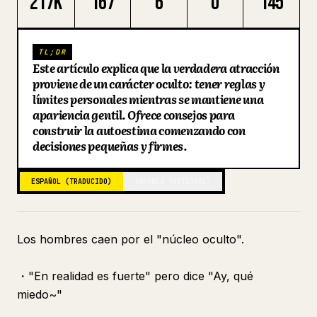
217K
167
6
0
145
Blog
TL;DR
Actualizaciones
Este artículo explica que la verdadera atracción
proviene de un carácter oculto: tener reglas y
límites personales mientras se mantiene una
apariencia gentil. Ofrece consejos para
construir la autoestima comenzando con
decisiones pequeñas y firmes.
ESPAÑOL (TRADUCIDO)
JAPONÉS (ORIGINAL)
Los hombres caen por el "núcleo oculto".
・"En realidad es fuerte" pero dice "Ay, qué
miedo~"