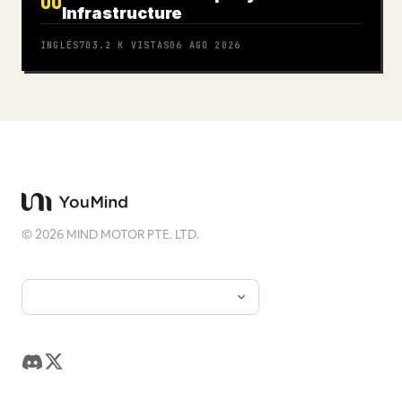
06
Infrastructure
INGLÉS
703.2 K
VISTAS
06 AGO 2026
©
2026
MIND MOTOR PTE. LTD.