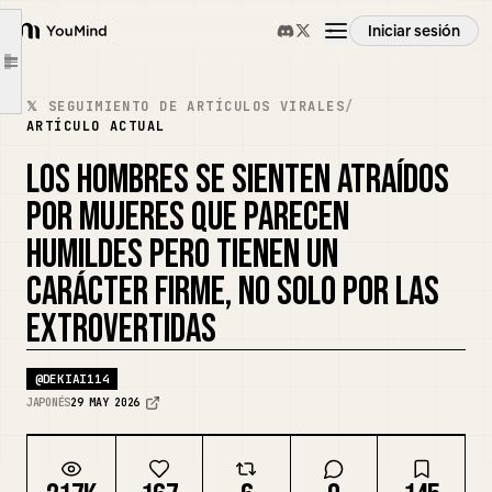
Tener claro
Iniciar sesión
YouMind
"¿Qué es lo que quiero hacer?"
Article outline
Resumen
Se trata de aprender poco a poco
𝕏 SEGUIMIENTO DE ARTÍCULOS VIRALES
/
ARTÍCULO ACTUAL
"¿Qué tipo de persona soy y qué es lo que no voy a tolerar?"
Casos de uso
LOS HOMBRES SE SIENTEN ATRAÍDOS
・No ir a restaurantes que no quieras comer
POR MUJERES QUE PARECEN
・No quedar en días que no quieras quedar
Habilidades
HUMILDES PERO TIENEN UN
y eventualmente se convierte en una "gran masa sólida" ✌️
si tienes
CARÁCTER FIRME, NO SOLO POR LAS
Prompts
este "núcleo invisible".
EXTROVERTIDAS
Aprende "Cómo construir un núcleo invisible"
Precios
@
DEKIAI114
"Confianza invisible"
JAPONÉS
29 MAY 2026
juega a tu favor en muchas áreas de la vida, así que adquiérela temprano~ ✌️
Descargar