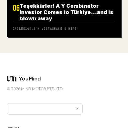
Teşekkürler! A Y Combinator
06
Investor Comes to Türkiye…and is
blown away
INGLÉS
144.2 K
VISTAS
HACE 6 DÍAS
©
2026
MIND MOTOR PTE. LTD.