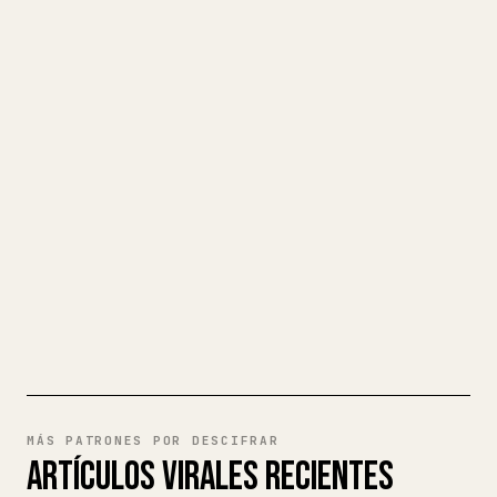
CONVIERTE TU MARKDOWN EN UN
ARTÍCULO DE 𝕏 IMPECABLE
Cuando publicas tus propios textos
largos, dar formato en 𝕏 a imágenes,
tablas y bloques de código es un
fastidio. YouMind convierte un borrador
completo en Markdown en un artículo de 𝕏
impecable y listo para publicar.
PRUEBA MARKDOWN A 𝕏
MÁS PATRONES POR DESCIFRAR
ARTÍCULOS VIRALES RECIENTES