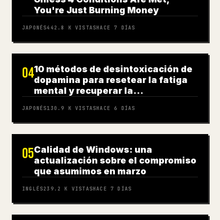
You're Just Burning Money
JAPONÉS
442.8 K
VISTAS
HACE 7 DÍAS
10 métodos de desintoxicación de
04
dopamina para resetear la fatiga
mental y recuperar la
concentración
JAPONÉS
130.9 K
VISTAS
HACE 6 DÍAS
Calidad de Windows: una
05
actualización sobre el compromiso
que asumimos en marzo
INGLÉS
239.2 K
VISTAS
HACE 7 DÍAS