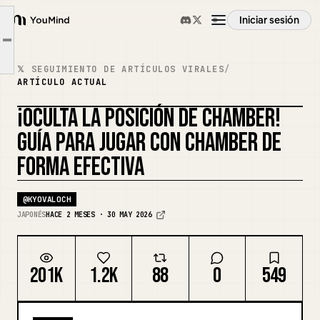
Uso común de Chamber
Iniciar sesión
YouMind
Enmascaramiento de Chamber
Article outline
Resumen
Bonus (Señuelo de Chamber)
𝕏 SEGUIMIENTO DE ARTÍCULOS VIRALES
/
ARTÍCULO ACTUAL
Resumen
Casos de uso
¡OCULTA LA POSICIÓN DE CHAMBER!
GUÍA PARA JUGAR CON CHAMBER DE
Habilidades
FORMA EFECTIVA
Prompts
@
KYOVALOCH
JAPONÉS
HACE 2 MESES · 30 MAY 2026
Precios
201K
1.2K
88
0
549
Descargar