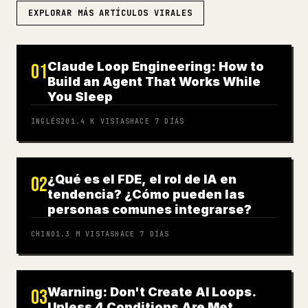
EXPLORAR MÁS ARTÍCULOS VIRALES
Claude Loop Engineering: How to
01
Build an Agent That Works While
You Sleep
INGLÉS
201.4 K
VISTAS
HACE 7 DÍAS
¿Qué es el FDE, el rol de IA en
02
tendencia? ¿Cómo pueden las
personas comunes integrarse?
CHINO
1.3 M
VISTAS
HACE 7 DÍAS
Warning: Don't Create AI Loops.
03
Unless 4 Conditions Are Met,