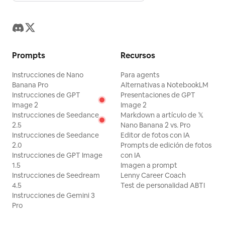
independiente y una identidad visual extensible.
Prompts
Recursos
Instrucciones de Nano
Para agents
Banana Pro
Alternativas a NotebookLM
Instrucciones de GPT
Presentaciones de GPT
Image 2
Image 2
Instrucciones de Seedance
Markdown a artículo de 𝕏
2.5
Nano Banana 2 vs. Pro
Instrucciones de Seedance
Editor de fotos con IA
2.0
Prompts de edición de fotos
Instrucciones de GPT Image
con IA
1.5
Imagen a prompt
Instrucciones de Seedream
Lenny Career Coach
4.5
Test de personalidad ABTI
Instrucciones de Gemini 3
Pro