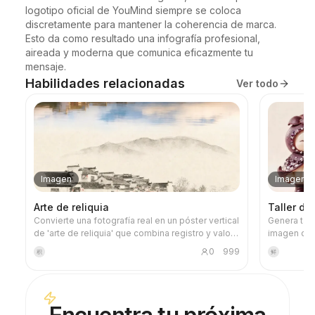
logotipo oficial de YouMind siempre se coloca 
discretamente para mantener la coherencia de marca. 
Esto da como resultado una infografía profesional, 
aireada y moderna que comunica eficazmente tu 
mensaje.
Habilidades relacionadas
Ver todo
Imagen
Imagen
Arte de reliquia
Taller de
Convierte una fotografía real en un póster vertical
Genera tar
de 'arte de reliquia' que combina registro y valor
imagen de 
artístico: la parte superior conserva la fotografía
especifica
0
999
积
鲜
original sin alterar, y la parte inferior, mediante un
mundo de fr
papel cálido o un espacio de luz contenido,
finalizados 
comprime un motivo conmemorativo derivado de
verificando
la foto. No es una ilustración común ni un póster
generar las
decorativo, sino que, con pocos bloques de tinta,
evitar raz