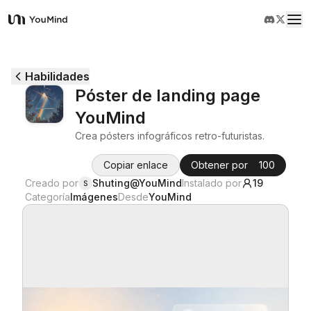
YouMind
Resumen
Habilidades
Póster de landing page
Casos de uso
YouMind
Crea pósters infográficos retro-futuristas.
Habilidades
Copiar enlace
Obtener por
100
Creado por
Shuting@YouMind
Instalado por
19
S
Prompts
Categoría
Imágenes
Desde
YouMind
Precios
Descargar