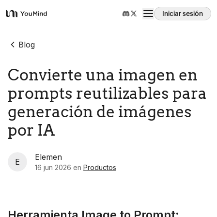
Iniciar sesión
YouMind
Resumen
Blog
Convierte una imagen en
Casos de uso
prompts reutilizables para
Habilidades
generación de imágenes
por IA
Prompts
Elemen
E
Precios
16 jun 2026
en
Productos
Descargar
Herramienta Image to Prompt: