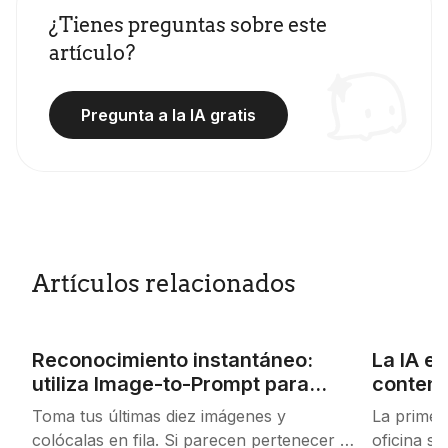
¿Tienes preguntas sobre este
artículo?
Pregunta a la IA gratis
Artículos relacionados
Reconocimiento instantáneo:
La IA e
utiliza Image-to-Prompt para
contene
crear un estilo visual de marca
human
Toma tus últimas diez imágenes y
La primer
coherente
colócalas en fila. Si parecen pertenecer a
oficina s