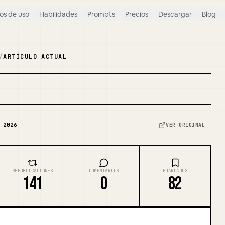
os de uso
Habilidades
Prompts
Precios
Descargar
Blog
/
ARTÍCULO ACTUAL
]
REMEZCLAR PORTADA
 2026
VER ORIGINAL
REPUBLICACIONES
COMENTARIOS
GUARDADOS
141
0
82