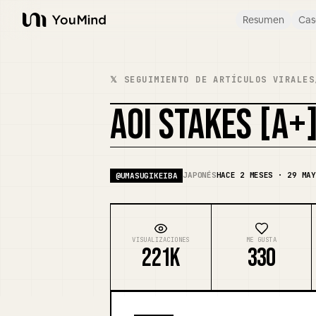
Resumen
Cas
YouMind
𝕏 SEGUIMIENTO DE ARTÍCULOS VIRALES
AOI STAKES [A+
JAPONÉS
HACE 2 MESES · 29 MAY
@
UMASUGIKEIBA
VISUALIZACIONES
ME GUSTA
221K
330