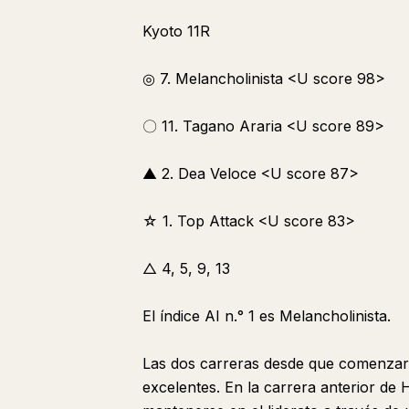
Kyoto 11R
◎ 7. Melancholinista <U score 98>
〇 11. Tagano Araria <U score 89>
▲ 2. Dea Veloce <U score 87>
☆ 1. Top Attack <U score 83>
△ 4, 5, 9, 13
El índice AI n.° 1 es Melancholinista.
Las dos carreras desde que comenzaro
excelentes. En la carrera anterior de