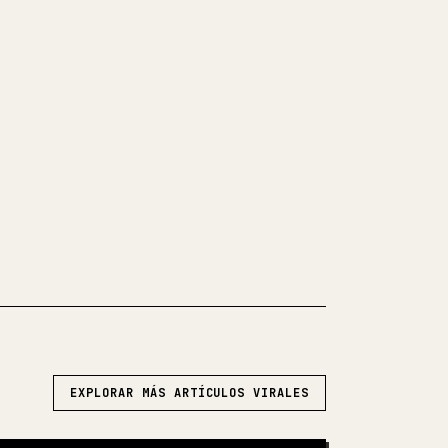
tus propios textos largos, dar
imágenes, tablas y bloques de
tidio. YouMind convierte un
o en Markdown en un artículo de 𝕏
o para publicar.
KDOWN A 𝕏
EXPLORAR MÁS ARTÍCULOS VIRALES