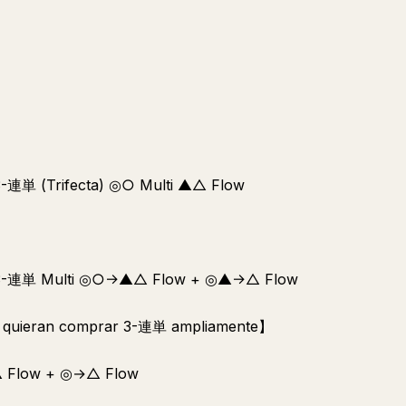
-連単 (Trifecta) ◎○ Multi ▲△ Flow
 3-連単 Multi ◎○→▲△ Flow + ◎▲→△ Flow
ue quieran comprar 3-連単 ampliamente】
 Flow + ◎→△ Flow