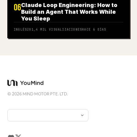
Claude Loop Engineering: How to
06
Build an Agent That Works While
You Sleep
INGLÉS
201,4 MIL
VISUALIZACIONES
HACE 6 DÍAS
©
2026
MIND MOTOR PTE. LTD.