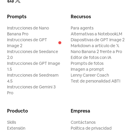
Prompts
Recursos
Instrucciones de Nano
Para agents
Banana Pro
Alternativas a NotebookLM
Instrucciones de GPT
Diapositivas de GPT Image 2
Image 2
Markdown a artículo de 𝕏
Instrucciones de Seedance
Nano Banana 2 frente a Pro
2.0
Editor de fotos con IA
Instrucciones de GPT Image
Prompts de fotos
1.5
Imagen a prompt
Instrucciones de Seedream
Lenny Career Coach
4.5
Test de personalidad ABTI
Instrucciones de Gemini 3
Pro
Producto
Empresa
Skills
Contáctanos
Extensión
Política de privacidad