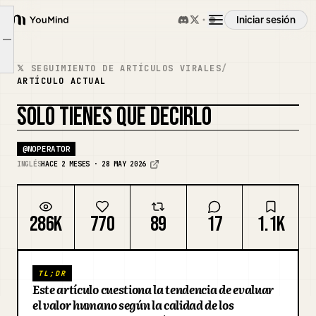
Iniciar sesión
YouMind
Considera mejor esto
Article outline
Resumen
Cualidades de la "calidad"
𝕏 SEGUIMIENTO DE ARTÍCULOS VIRALES
/
ARTÍCULO ACTUAL
Casos de uso
SOLO TIENES QUE DECIRLO
REMEZCLAR PORTADA
@
NOPERATOR
Habilidades
INGLÉS
HACE 2 MESES · 28 MAY 2026
Prompts
286K
770
89
17
1.1K
Precios
TL;DR
Este artículo cuestiona la tendencia de evaluar
Descargar
el valor humano según la calidad de los