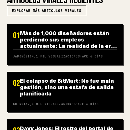
ARTÍCULOS VIRALES RECIENTES
EXPLORAR MÁS ARTÍCULOS VIRALES
Más de 1,000 diseñadores están
01
perdiendo sus empleos
actualmente: La realidad de la era
de la IA
JAPONÉS
104,1 MIL
VISUALIZACIONES
HACE 6 DÍAS
El colapso de BitMart: No fue mala
02
gestión, sino una estafa de salida
planificada
CHINO
137,3 MIL
VISUALIZACIONES
HACE 6 DÍAS
Davy Jones: El rostro del portal de