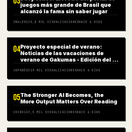
03
juegos más grande de Brasil que
alcanzó la fama sin saber jugar
INGLÉS
220,8 MIL
VISUALIZACIONES
HACE 6 DÍAS
Proyecto especial de verano:
04
Noticias de las vacaciones de
verano de Gakumas - Edición del 31
de julio
JAPONÉS
319 MIL
VISUALIZACIONES
HACE 6 DÍAS
The Stronger AI Becomes, the
05
More Output Matters Over Reading
CHINO
133,5 MIL
VISUALIZACIONES
HACE 6 DÍAS