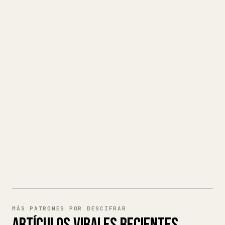
CONVIERTE TU MARKDOWN EN UN
ARTÍCULO DE 𝕏 IMPECABLE
Cuando publicas tus propios textos
largos, dar formato en 𝕏 a imágenes,
tablas y bloques de código es un
fastidio. YouMind convierte un borrador
completo en Markdown en un artículo de 𝕏
impecable y listo para publicar.
PRUEBA MARKDOWN A 𝕏
MÁS PATRONES POR DESCIFRAR