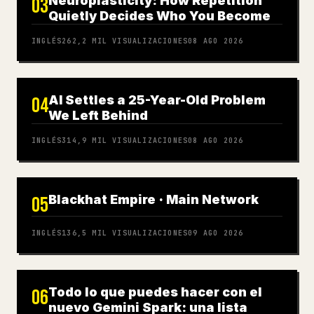
Neuroplasticity: How Repetition
03
Quietly Decides Who You Become
INGLÉS
262,2 MIL
VISUALIZACIONES
08 AGO 2026
AI Settles a 25-Year-Old Problem
04
We Left Behind
INGLÉS
314,9 MIL
VISUALIZACIONES
08 AGO 2026
Blackhat Empire · Main Network
05
INGLÉS
136,5 MIL
VISUALIZACIONES
09 AGO 2026
Todo lo que puedes hacer con el
06
nuevo Gemini Spark: una lista