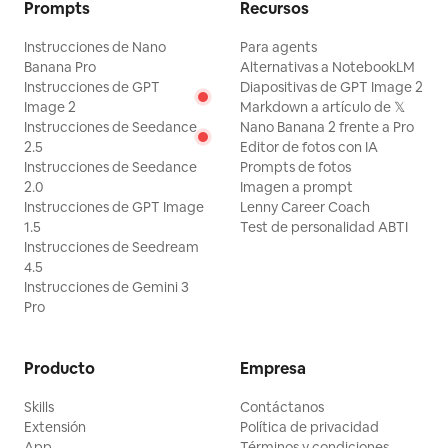
Prompts
Recursos
Instrucciones de Nano
Para agents
Banana Pro
Alternativas a NotebookLM
Instrucciones de GPT
Diapositivas de GPT Image 2
Image 2
Markdown a artículo de 𝕏
Instrucciones de Seedance
Nano Banana 2 frente a Pro
2.5
Editor de fotos con IA
Instrucciones de Seedance
Prompts de fotos
2.0
Imagen a prompt
Instrucciones de GPT Image
Lenny Career Coach
1.5
Test de personalidad ABTI
Instrucciones de Seedream
4.5
Instrucciones de Gemini 3
Pro
Producto
Empresa
Skills
Contáctanos
Extensión
Política de privacidad
App
Términos y condiciones