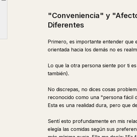
Article outline
La "Liviandad" Creada por las Relaciones que Carecen de Igualdad
"Conveniencia" y "Afec
El Peso de la "Confianza" que Tienen las Personas Orientadas hacia Sí Mismas
Diferentes
Primero, es importante entender que e
orientada hacia los demás no es realm
Lo que la otra persona siente por ti e
también).
No discrepas, no dices cosas problemát
reconocido como una "persona fácil 
Esta es una realidad dura, pero que d
Sentí esto profundamente en mis rela
elegía las comidas según sus preferen