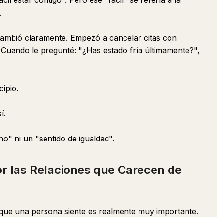
cil estar contigo". Pero ese "fácil" se refería a la
.
cambió claramente. Empezó a cancelar citas con
 Cuando le pregunté: "¿Has estado fría últimamente?",
cipio.
í.
o" ni un "sentido de igualdad".
r las Relaciones que Carecen de
 que una persona siente es realmente muy importante.