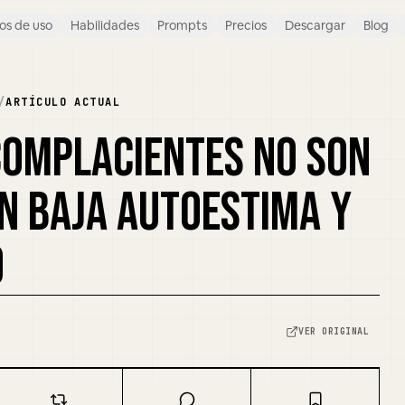
os de uso
Habilidades
Prompts
Precios
Descargar
Blog
/
ARTÍCULO ACTUAL
COMPLACIENTES NO SON
N BAJA AUTOESTIMA Y
O
VER ORIGINAL