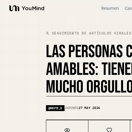
Resumen
Cas
YouMind
𝕏 SEGUIMIENTO DE ARTÍCULOS VIRALES
LAS PERSONAS 
AMABLES: TIENE
MUCHO ORGULL
JAPONÉS
27 MAY 2026
@
RKPB_R