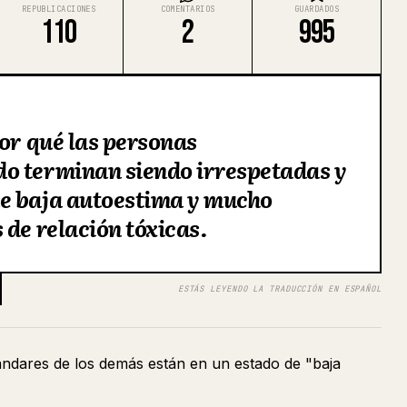
REPUBLICACIONES
COMENTARIOS
GUARDADOS
110
2
995
por qué las personas
o terminan siendo irrespetadas y
e baja autoestima y mucho
 de relación tóxicas.
ESTÁS LEYENDO LA TRADUCCIÓN EN ESPAÑOL
ándares de los demás están en un estado de "baja