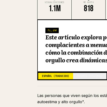
VISUALIZACIONES
ME GUSTA
1.1M
818
TL;DR
Este artículo explora 
complacientes a menud
cómo la combinación d
orgullo crea dinámicas
ESPAÑOL (TRADUCIDO)
JAPONÉS (ORIGINAL)
Las personas que viven según los est
autoestima y alto orgullo".