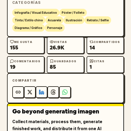
"仡佬族", "锡伯族", "阿昌族", "普米族",

CATEGORÍAS
        "塔吉克族", "怒族", "乌孜别克族", "俄罗斯
Infografía / Visual Educativo
Póster / Folleto
族", "鄂温克族", "德昂族", "保安族", "裕固族",

Tinta / Estilo chino
Acuarela
Ilustración
Retrato / Selfie
        "京族", "塔塔尔族", "独龙族", "鄂伦春
族", "赫哲族", "门巴族", "珞巴族", "基诺族"

Diagrama / Gráfico
Personaje
      ]

    }

ME GUSTA
VISTAS
COMPARTIDOS
155
26.9K
14
  }

}
COMENTARIOS
GUARDADOS
CITAS
19
85
1
COMPARTIR
Go beyond generating imagen
Collect materials, process them, generate
finished work, and distribute it from one AI