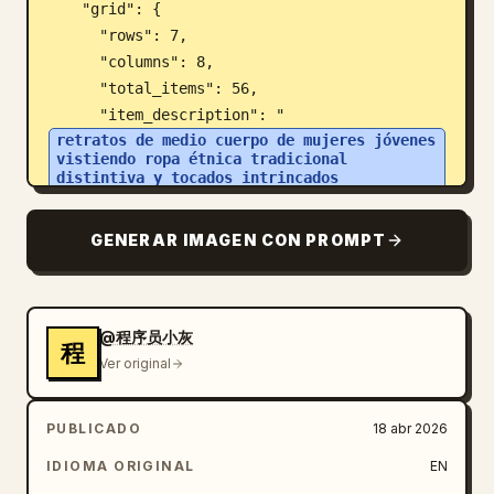
    "grid": {

      "rows": 7,

      "columns": 8,

      "total_items": 56,

      "item_description": "
retratos de medio cuerpo de mujeres jóvenes 
vistiendo ropa étnica tradicional 
distintiva y tocados intrincados
",

      "labels": [

GENERAR IMAGEN CON PROMPT
        "汉族", "蒙古族", "回族", "藏族", "维吾
尔族", "苗族", "彝族", "壮族",

        "布依族", "朝鲜族", "满族", "侗族", "瑶
族", "白族", "土家族", "哈尼族",

@程序员小灰
程
        "哈萨克族", "傣族", "黎族", "傈僳族", 
Ver original
"佤族", "畲族", "高山族", "拉祜族",

        "水族", "东乡族", "纳西族", "景颇族", 
PUBLICADO
18 abr 2026
"柯尔克孜族", "土族", "达斡尔族", "仫佬族",

IDIOMA ORIGINAL
EN
        "羌族", "布朗族", "撒拉族", "毛南族", 