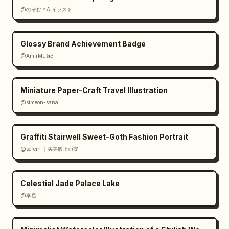
@のぞむ＊AIイラスト
Glossy Brand Achievement Badge
@AmirMušić
Miniature Paper-Craft Travel Illustration
@simeon-sanai
Graffiti Stairwell Sweet-Goth Fashion Portrait
@serein ｜买美股上币安
Celestial Jade Palace Lake
@李岳