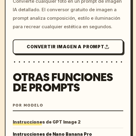
Convierte cualquier foto en un prompt de imagen
c, cyberpunk sunset, neon
IA detallado. El conversor gratuito de imagen a
colors, 8k --v 6.0
prompt analiza composición, estilo e iluminación
para recrear cualquier estética en segundos.
CONVERTIR IMAGEN A PROMPT
OTRAS FUNCIONES
DE PROMPTS
POR MODELO
Instrucciones de GPT Image 2
Instrucciones de Nano Banana Pro