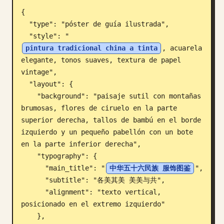
{

Blog
  "type": "póster de guía ilustrada",

  "style": "
Actualizaciones
pintura tradicional china a tinta
, acuarela 
elegante, tonos suaves, textura de papel 
vintage",

  "layout": {

    "background": "paisaje sutil con montañas 
brumosas, flores de ciruelo en la parte 
superior derecha, tallos de bambú en el borde 
izquierdo y un pequeño pabellón con un bote 
en la parte inferior derecha",

    "typography": {

      "main_title": "
中华五十六民族 服饰图鉴
",

      "subtitle": "各美其美 美美与共",

      "alignment": "texto vertical, 
posicionado en el extremo izquierdo"

    },
