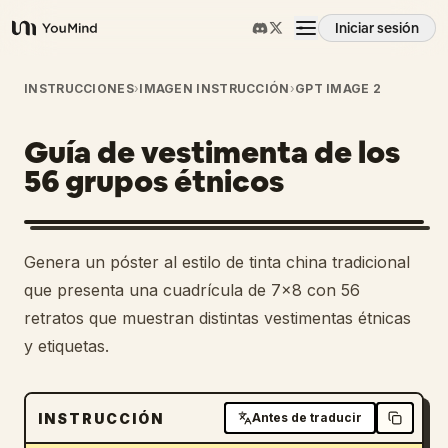
Iniciar sesión
YouMind
Resumen
INSTRUCCIONES
›
IMAGEN INSTRUCCIÓN
›
GPT IMAGE 2
Guía de vestimenta de los
Casos de uso
56 grupos étnicos
Habilidades
Genera un póster al estilo de tinta china tradicional
Prompts
que presenta una cuadrícula de 7x8 con 56
retratos que muestran distintas vestimentas étnicas
y etiquetas.
Precios
Descargar
INSTRUCCIÓN
Antes de traducir