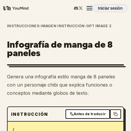
Iniciar sesión
YouMind
Resumen
INSTRUCCIONES
›
IMAGEN INSTRUCCIÓN
›
GPT IMAGE 2
Infografía de manga de 8
Casos de uso
paneles
Habilidades
1
Genera una infografía estilo manga de 8 paneles
Prompts
con un personaje chibi que explica funciones o
conceptos mediante globos de texto.
Precios
INSTRUCCIÓN
Antes de traducir
Descargar
{
