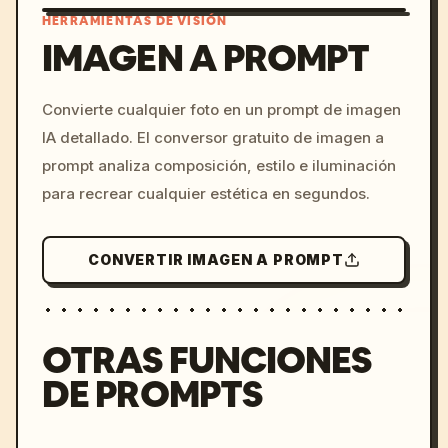
HERRAMIENTAS DE VISIÓN
IMAGEN A PROMPT
/imagine prompt: cinemati
Convierte cualquier foto en un prompt de imagen
c, cyberpunk sunset, neon
IA detallado. El conversor gratuito de imagen a
colors, 8k --v 6.0
prompt analiza composición, estilo e iluminación
para recrear cualquier estética en segundos.
CONVERTIR IMAGEN A PROMPT
OTRAS FUNCIONES
DE PROMPTS