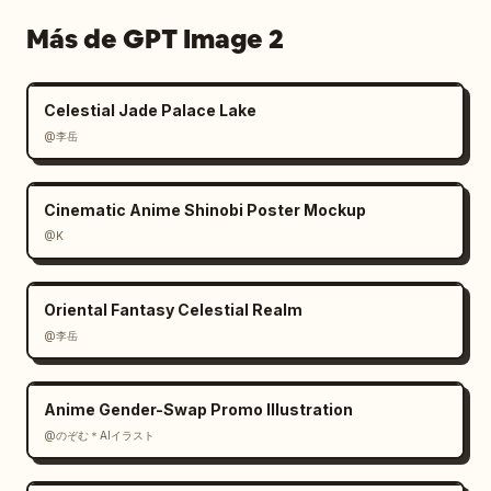
historias juntos es emocionante! ¡No 
Más de GPT Image 2
pierdan de vista esto!
"

    }

Celestial Jade Palace Lake
  ]

}
@李岳
Cinematic Anime Shinobi Poster Mockup
@K
Oriental Fantasy Celestial Realm
@李岳
Anime Gender-Swap Promo Illustration
@のぞむ＊AIイラスト