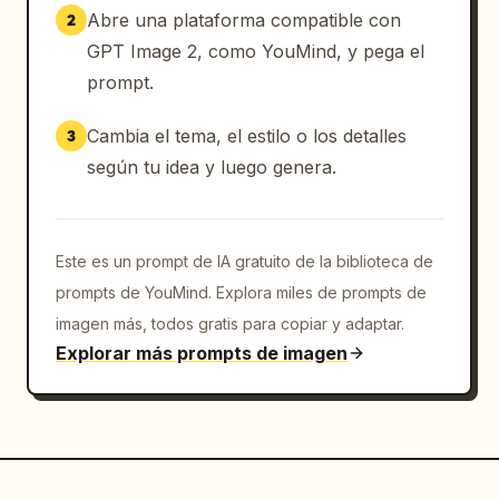
    },

Abre una plataforma compatible con
2
    {

GPT Image 2, como YouMind, y pega el
      "number": 7,

prompt.
      "action": "señalando una pizarra",

      "whiteboard_poses_count": 5,

Cambia el tema, el estilo o los detalles
3
      "whiteboard_poses": ["cuerpo completo 
según tu idea y luego genera.
frontal", "cuerpo completo lateral", "rostro 
frontal", "rostro lateral", "medio cuerpo 
guiñando"],

      "speech_bubble": "¡Y consistencia de 
Este es un prompt de IA gratuito de la biblioteca de
personaje! ¡Dicen que ahora podré mantener mi 
prompts de YouMind. Explora miles de prompts de
apariencia igual en todas las imágenes!"

imagen más, todos gratis para copiar y adaptar.
    },

Explorar más prompts de imagen
    {

      "number": 8,

      "action": "pulgar arriba, guiñando un 
ojo, fondo brillante",

      "speech_bubble": "
¡La era en la que la IA y los humanos crean 