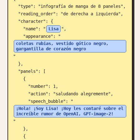
  "type": "infografía de manga de 8 paneles",

Blog
  "reading_order": "de derecha a izquierda",

  "character": {

Actualizaciones
    "name": "
Lisa
",

    "appearance": "
coletas rubias, vestido gótico negro, 
gargantilla de corazón negro
"

  },

  "panels": [

    {

      "number": 1,

      "action": "saludando alegremente",

      "speech_bubble": "
¡Hola! ¡Soy Lisa! ¡Hoy les contaré sobre el 
increíble rumor de OpenAI, GPT-image-2!
"

    },

    {
