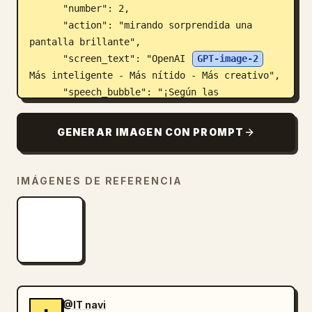
      "number": 2,

      "action": "mirando sorprendida una 
pantalla brillante",

      "screen_text": "OpenAI 
GPT-image-2
Más inteligente - Más nítido - Más creativo",

      "speech_bubble": "¡Según las 
filtraciones, esta actualización es realmente 
impresionante!"

GENERAR IMAGEN CON PROMPT
    },

    {

      "number": 3,

IMÁGENES DE REFERENCIA
      "action": "señalando un letrero de 
cafetería",

      "sign_text": "CAFE OPEN Cafetería 
Abierta Coffee & Sweets",

      "speech_bubble": "¡Primero, el texto! 
¡Los letreros y menús ya no tendrán errores 
ortográficos! ¡Es perfecto!"

@IT navi
    },
